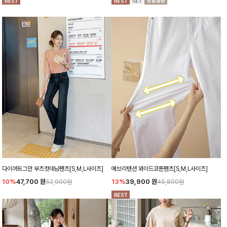
다이어트그만 부츠컷데님팬츠[S,M,L사이즈]
에브리텐션 와이드코튼팬츠[S,M,L사이즈]
10%
47,700
원
13%
39,900
원
52,900원
45,800원