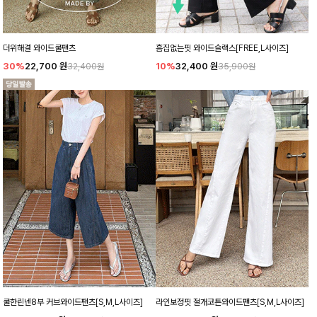
더위해결 와이드쿨팬츠
흠집없는핏 와이드슬랙스[FREE,L사이즈]
30%
22,700
원
10%
32,400
원
32,400원
35,900원
쿨한린넨8부 커브와이드팬츠[S,M,L사이즈]
라인보정핏 절개코튼와이드팬츠[S,M,L사이즈]