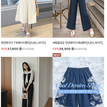
편안함극치 7부와이드팬츠[S,M,L사이즈]
바람을입은 린넨와이드데님팬츠[S,M,L사이즈]
10%
37,800
원
13%
39,900
원
41,900원
45,800원