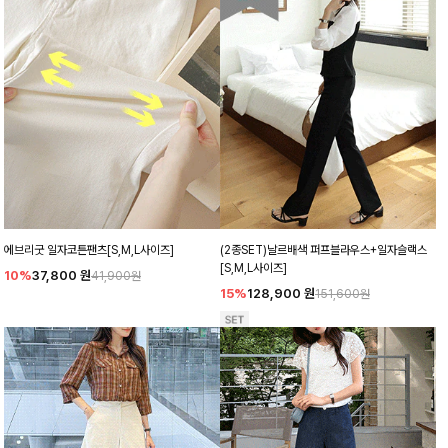
에브리굿 일자코튼팬츠[S,M,L사이즈]
(2종SET)날르배색 퍼프블라우스+일자슬랙스
[S,M,L사이즈]
10%
37,800
원
41,900원
15%
128,900
원
151,600원