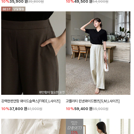
10%
35,900
원
10%
49,500
원
39,800원
54,900원
강력한편안함 와이드슬랙스[FREE,L사이즈]
고퀄리티 린넨와이드팬츠[S,M,L사이즈]
10%
37,800
원
10%
59,400
원
41,900원
65,900원