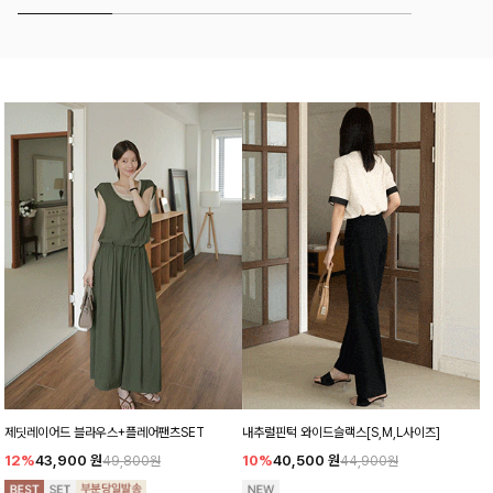
제딧레이어드 블라우스+플레어팬츠SET
내추럴핀턱 와이드슬랙스[S,M,L사이즈]
12%
43,900
원
10%
40,500
원
49,800원
44,900원