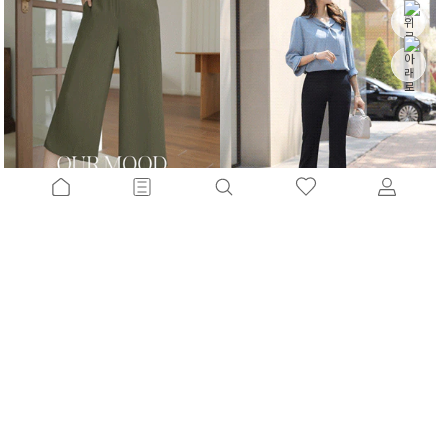
산뜻한핏 8부와이드슬랙스[FREE,L사이즈]
썸머원심플 부츠컷슬랙스[S,M,L사이즈]
10%
42,900
원
22%
34,900
원
47,600원
44,700원
숏중롱골라입을 인생슬랙스[S,M,L,XL사이즈]
굿포인트비조 핀턱반바지[M,L사이즈]
10%
32,900
원
10%
40,500
원
36,500원
44,900원