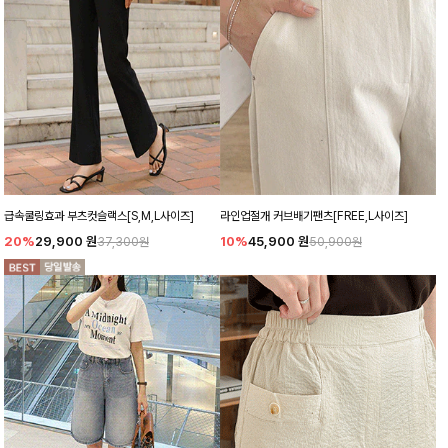
급속쿨링효과 부츠컷슬랙스[S,M,L사이즈]
라인업절개 커브배기팬츠[FREE,L사이즈]
20%
29,900
원
10%
45,900
원
37,300원
50,900원