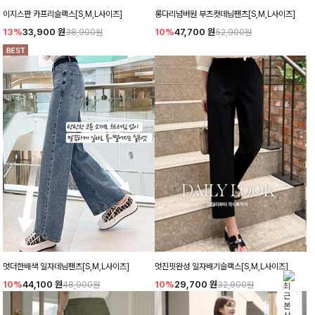
이지스판 카프리슬랙스[S,M,L사이즈]
롱다리넘버원 부츠컷데님팬츠[S,M,L사이즈]
13%
33,900
원
10%
47,700
원
38,900원
52,900원
멋더한배색 일자데님팬츠[S,M,L사이즈]
멋진핏완성 일자배기슬랙스[S,M,L사이즈]
10%
44,100
원
10%
29,700
원
48,900원
32,900원