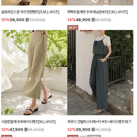
슬림라인스판 부츠컷면팬츠[S,M,L사이즈]
퍼펙트절개핏 6부데님반바지[S,M,L사이즈]
10%
36,000
원
14%
48,900
원
39,900원
56,800원
시원한절개 8부와이드팬츠[M,L사이즈]
쿠르디 언발뷔스티에+티셔츠+와이드팬츠SET
15%
47,900
원
12%
39,900
원
56,300원
45,300원