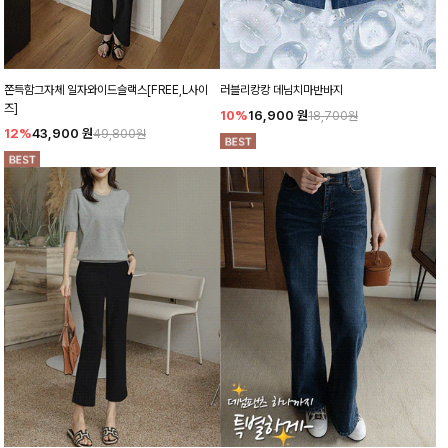
쫀득함그자체 일자와이드슬랙스[FREE,L사이
러블리캉캉 데님치마반바지
즈]
10%
16,900
원
18,700원
12%
43,900
원
49,800원