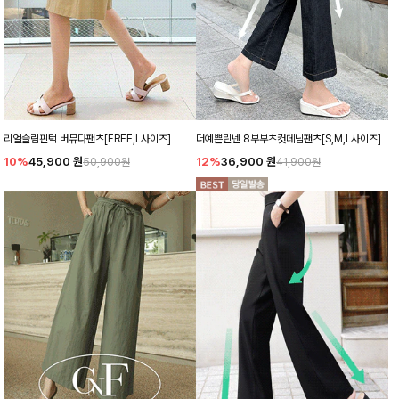
리얼슬림핀턱 버뮤다팬츠[FREE,L사이즈]
더예쁜린넨 8부부츠컷데님팬츠[S,M,L사이즈]
10%
45,900
원
12%
36,900
원
50,900원
41,900원