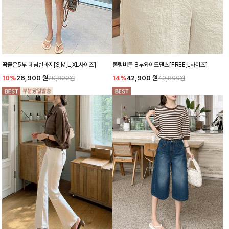
딱좋은5부 데님반바지[S,M,L,XL사이즈]
쿨링버튼 8부와이드팬츠[FREE,L사이즈]
10%
26,900
원
14%
42,900
원
29,800원
49,800원