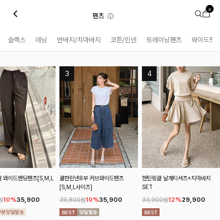
0
팬츠
ⓘ
슬랙스
데님
반바지/치마바지
코튼/린넨
트레이닝팬츠
와이드핏
L
쿨한린넨8부 커브와이드팬츠
헨틴링클 날개티셔츠+치마바지
굿핀턱라인 린넨와이
[S,M,L사이즈]
SET
[S,M,L사이즈]
10%
35,900
12%
29,900
10%
4
39,800원
33,900원
48,700원