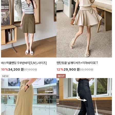
바스락쿨밴딩 5부반바지[S,M,L사이즈]
헨틴링클 날개티셔츠+치마바지SET
10%
34,200
원
12%
29,900
원
37,900원
33,900원