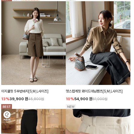
이지쿨핏 5부반바지[S,M,L사이즈]
멋스럽게핏 와이드데님팬츠[S,M,L사이즈]
13%
39,900
원
10%
54,900
원
45,800원
61,000원