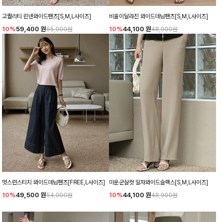
고퀄리티 린넨와이드팬츠[S,M,L사이즈]
비율이달라진 와이드데님팬츠[S,M,L사이즈]
10%
59,400
원
10%
44,100
원
65,900원
48,900원
멋스런스티치 와이드데님팬츠[FREE,L사이즈]
미운군살컷 일자와이드슬랙스[S,M,L사이즈]
10%
49,500
원
10%
44,100
원
54,900원
48,900원