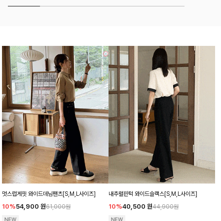
멋스럽게핏 와이드데님팬츠[S,M,L사이즈]
내추럴핀턱 와이드슬랙스[S,M,L사이즈]
10%
54,900
원
10%
40,500
원
61,000원
44,900원