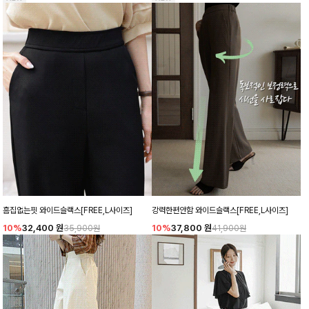
흠집없는핏 와이드슬랙스[FREE,L사이즈]
강력한편안함 와이드슬랙스[FREE,L사이즈]
10%
32,400
원
10%
37,800
원
35,900원
41,900원