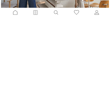
바람을입은 린넨와이드데님팬츠[S,M,L사이즈]
산뜻핏9부 절개와이드팬츠[S,M,L사이즈]
13%
39,900
원
10%
46,800
원
45,800원
51,900원
밀크잇 프릴블라우스+트레이닝팬츠SET
롱슬림워싱 8부와이드데님팬츠[S,M,L사이즈]
10%
26,900
원
13%
59,900
원
29,800원
68,800원
핏백화점골라입는 텐션슬랙스[S,M,L사이즈]
끝장탄탄8부 와이드데님팬츠[S,M,L사이즈]
12%
28,900
원
16%
48,900
원
32,800원
58,100원