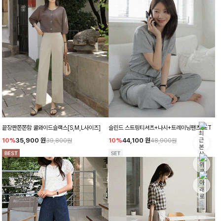
끝장판쫀쫀함 쿨와이드슬랙스[S,M,L사이즈]
슬린드 스트링티셔츠+나시+트레이닝팬츠SET
10%
35,900
원
10%
44,100
원
39,800원
48,900원