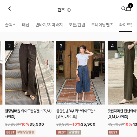
0
팬츠
ⓘ
슬랙스
데님
반바지/치마바지
코튼/린넨
트레이닝팬츠
와이드핏
L
쿨한린넨8부 커브와이드팬츠
굿핀턱라인 린넨와이드슬랙스
팔롬드 링클블라우스
[S,M,L사이즈]
[S,M,L사이즈]
SET
10%
35,900
10%
43,900
20%
3
39,800원
48,700원
38,600원