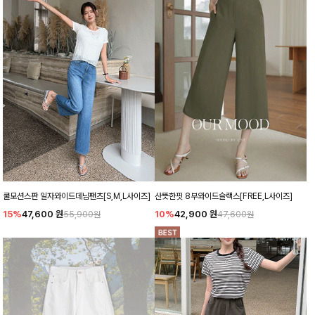
쿨모션스판 일자와이드데님팬츠[S,M,L사이즈]
산뜻한핏 8부와이드슬랙스[FREE,L사이즈]
15%
47,600
원
10%
42,900
원
55,900원
47,600원