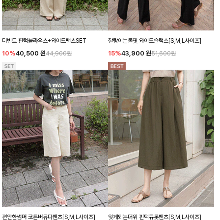
더빈트 핀턱블라우스+와이드팬츠SET
찰랑이는쿨핏 와이드슬랙스[S,M,L사이즈]
10%
40,500
원
15%
43,900
원
44,900원
51,600원
편안한썸머 코튼버뮤다팬츠[S,M,L사이즈]
잊게되는더위 핀턱큐롯팬츠[S,M,L사이즈]