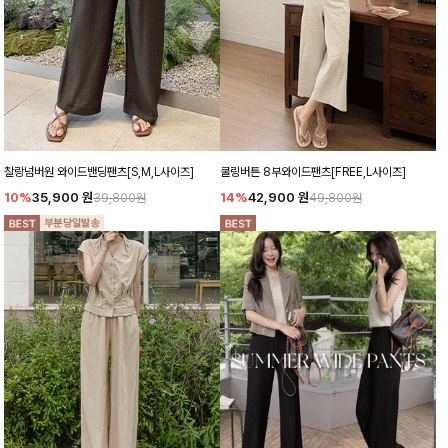
찰랑넘버원 와이드밴딩팬츠[S,M,L사이즈]
쿨링버튼 8부와이드팬츠[FREE,L사이즈]
10%
35,900
원
14%
42,900
원
39,800원
49,800원