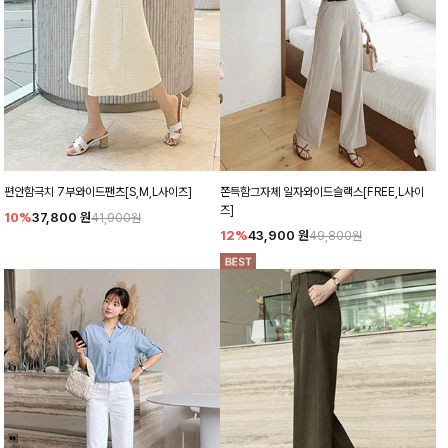
편안함극치 7부와이드팬츠[S,M,L사이즈]
쫀득함그자체 일자와이드슬랙스[FREE,L사이
즈]
10%
37,800
원
41,900원
12%
43,900
원
49,800원