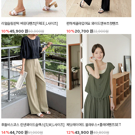
리얼슬림핀턱 버뮤다팬츠[FREE,L사이즈]
편하게골라입어요 와이드앤부츠컷팬츠
10%
45,900
원
10%
20,700
원
50,900원
22,900원
후들비스코스 린넨와이드슬랙스[S,M,L사이즈]
제딧레이어드 블라우스+플레어팬츠SET
14%
44,700
원
12%
43,900
원
51,900원
49,800원