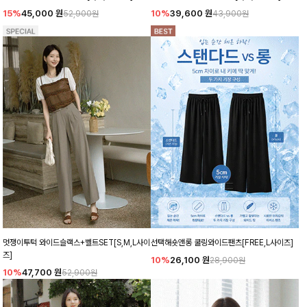
15%
45,000
원
10%
39,600
원
52,900원
43,900원
멋쟁이투턱 와이드슬랙스+벨트SET[S,M,L사이
선택해숏앤롱 쿨링와이드팬츠[FREE,L사이즈]
즈]
10%
26,100
원
28,900원
10%
47,700
원
52,900원