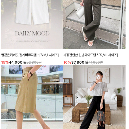
꿀같은커버핏 절개버뮤다팬츠[S,M,L사이즈]
가장편안한 린넨와이드팬츠[S,M,L사이즈]
15%
44,900
원
10%
37,800
원
52,800원
41,900원