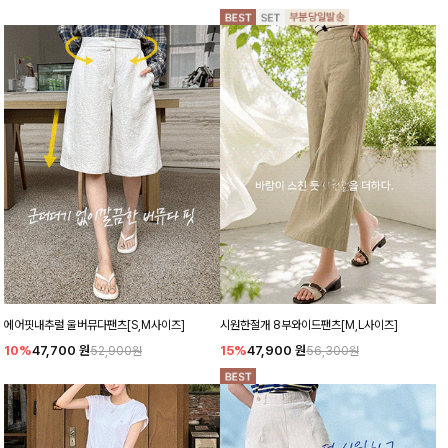
에어핏내추럴 울버뮤다팬츠[S,M사이즈]
시원한절개 8부와이드팬츠[M,L사이즈]
10%
47,700
원
15%
47,900
원
52,900원
56,300원