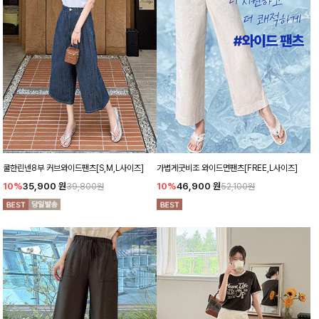
쿨한린넨8부 커브와이드팬츠[S,M,L사이즈]
가볍게굿비조 와이드면팬츠[FREE,L사이즈]
10%
35,900
원
10%
46,900
원
39,800원
52,100원