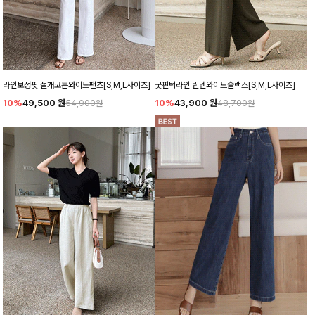
라인보정핏 절개코튼와이드팬츠[S,M,L사이즈]
굿핀턱라인 린넨와이드슬랙스[S,M,L사이즈]
10%
49,500
원
10%
43,900
원
54,900원
48,700원