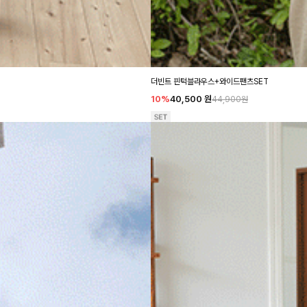
더빈트 핀턱블라우스+와이드팬츠SET
10%
40,500
원
44,900원