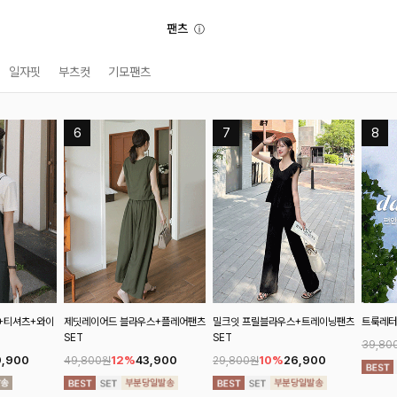
팬츠
ⓘ
일자핏
부츠컷
기모팬츠
셔츠+와이
제딧레이어드 블라우스+플레어팬츠
밀크잇 프릴블라우스+트레이닝팬츠
트룩레터링 
SET
SET
39,800원
900
12%
43,900
10%
26,900
49,800원
29,800원