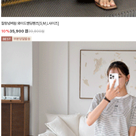
찰랑넘버원 와이드밴딩팬츠[S,M,L사이즈]
10%
35,900
원
39,800원