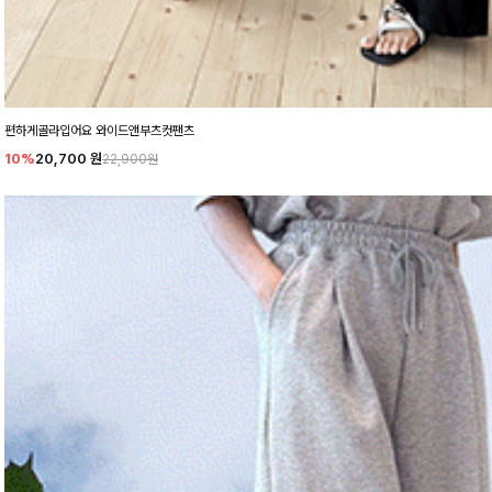
편하게골라입어요 와이드앤부츠컷팬츠
10%
20,700
원
22,900원