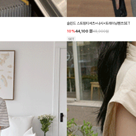
슬린드 스트링티셔츠+나시+트레이닝팬츠SET
10%
44,100
원
48,900원