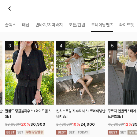
슬랙스
데님
반바지/치마바지
코튼/린넨
트레이닝팬츠
와이드핏
팔롬드 링클블라우스+와이드팬츠
킷치스트링 자수티셔츠+트레이닝반
쿠르디 언발뷔스티에+티
SET
바지SET
드팬츠SET
20%
30,900
10%
24,900
12%
39,
38,600원
27,600원
45,300원