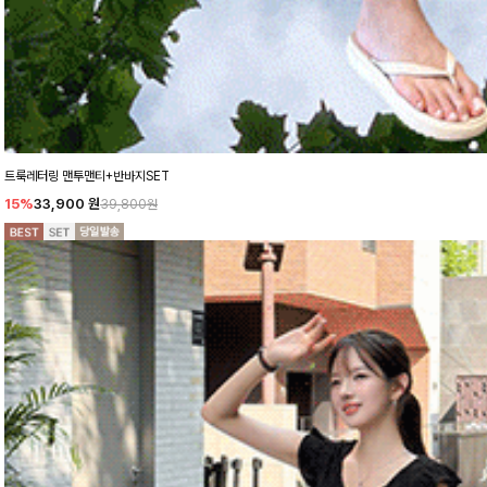
트룩레터링 맨투맨티+반바지SET
15%
33,900
원
39,800원