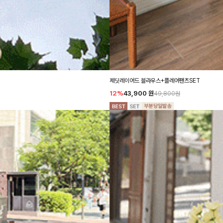
제딧레이어드 블라우스+플레어팬츠SET
12%
43,900
원
49,800원