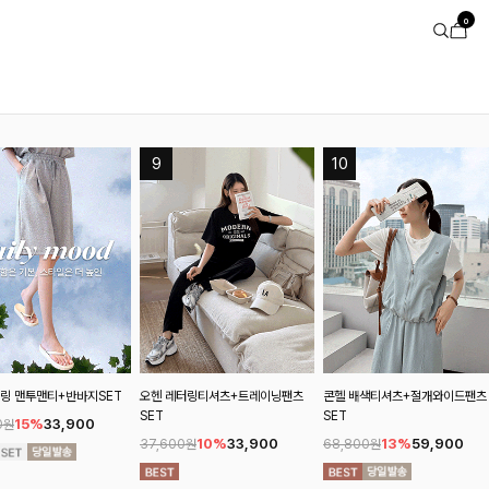
0
맨투맨티+반바지SET
오헨 레터링티셔츠+트레이닝팬츠
콘헬 배색티셔츠+절개와이드팬츠
SET
SET
15%
33,900
10%
33,900
13%
59,900
37,600원
68,800원