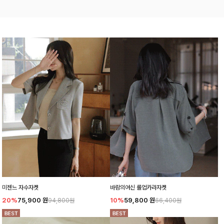
미젠느 자수자켓
바람의여신 롤업카라자켓
20%
75,900
원
10%
59,800
원
94,800원
66,400원