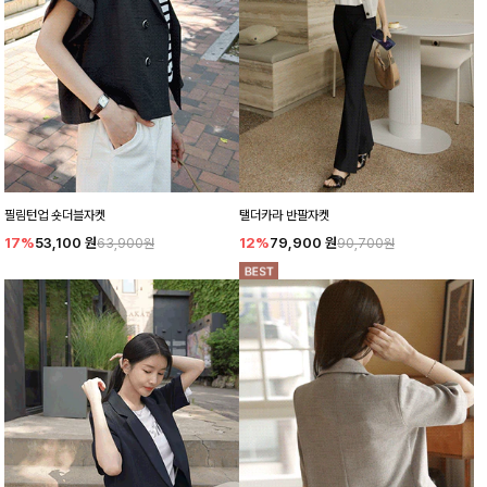
필림턴업 숏더블자켓
탤더카라 반팔자켓
17%
53,100
원
12%
79,900
원
63,900원
90,700원