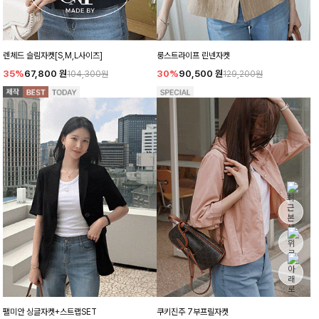
렌체드 슬림자켓[S,M,L사이즈]
룽스트라이프 린넨자켓
35%
67,800
원
30%
90,500
원
104,300원
129,200원
팰미안 싱글자켓+스트랩SET
쿠키진주 7부프릴자켓