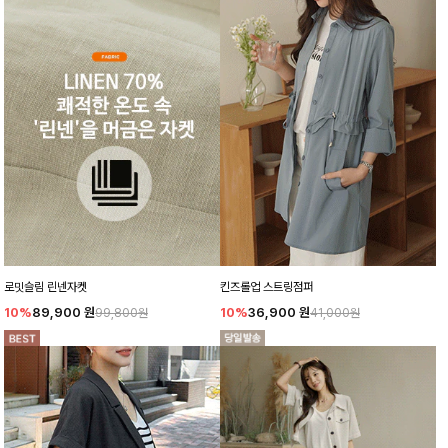
로밋슬림 린넨자켓
킨즈롤업 스트링점퍼
10%
89,900
원
10%
36,900
원
99,800원
41,000원