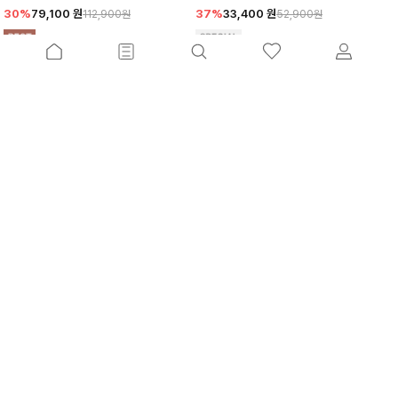
30%
79,100
원
37%
33,400
원
112,900원
52,900원
킨틀 트렌치자켓+벨트SET[S,M,L사이즈]
센비르 집업자켓+벨트SET[S,M,L사이즈]
18%
119,900
원
30%
82,700
원
146,100원
118,100원