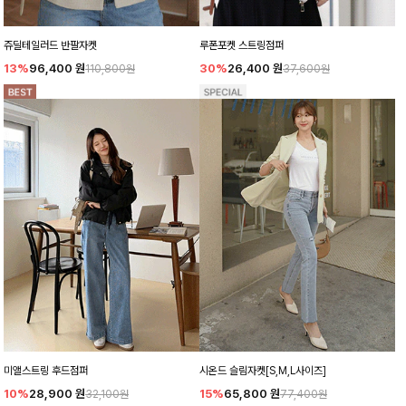
쥬딜테일러드 반팔자켓
루폰포켓 스트링점퍼
13%
96,400
원
30%
26,400
원
110,800원
37,600원
미앨스트링 후드점퍼
시온드 슬림자켓[S,M,L사이즈]
10%
28,900
원
15%
65,800
원
32,100원
77,400원