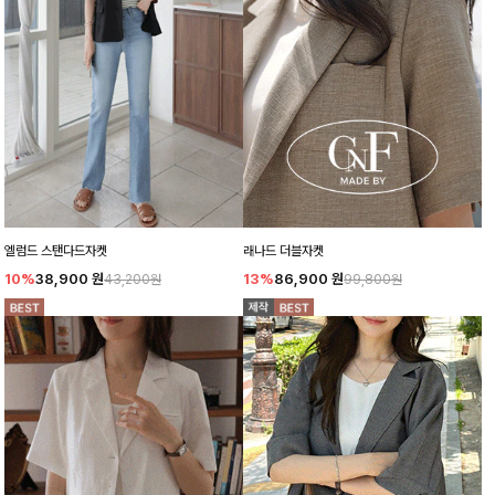
엘럼드 스탠다드자켓
래나드 더블자켓
10%
38,900
원
13%
86,900
원
43,200원
99,800원