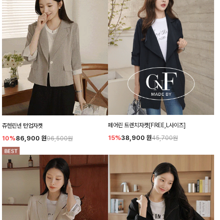
페어린 트렌치자켓[FREE,L사이즈]
쥬헨린넨 턴업자켓
15%
38,900
원
10%
86,900
원
45,700원
96,500원