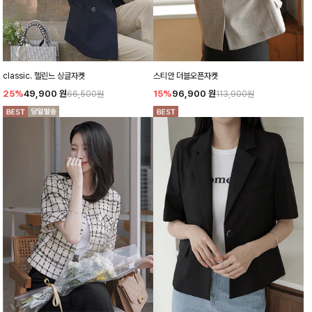
classic. 헬린느 싱글자켓
스티안 더블오픈자켓
25%
49,900
원
15%
96,900
원
66,500원
113,900원