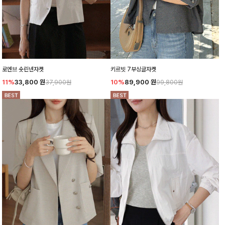
로엔브 숏린넨자켓
키르빗 7부싱글자켓
11%
33,800
원
10%
89,900
원
37,900원
99,800원