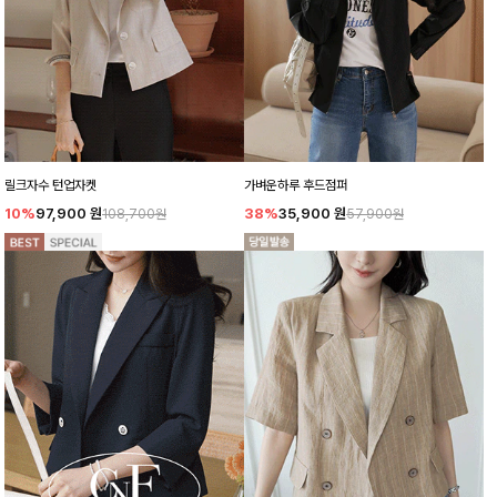
릴크자수 턴업자켓
가벼운하루 후드점퍼
10%
97,900
원
38%
35,900
원
108,700원
57,900원