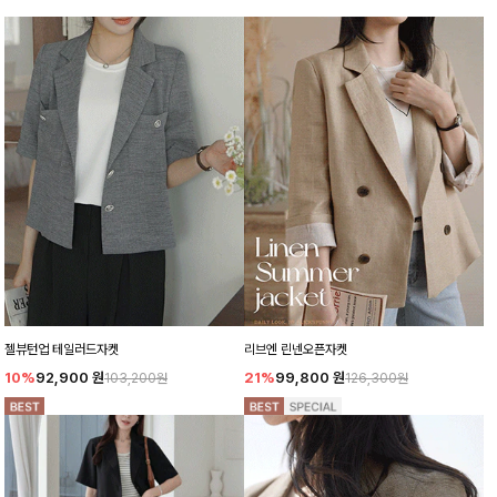
젤뷰턴업 테일러드자켓
리브엔 린넨오픈자켓
10%
92,900
원
21%
99,800
원
103,200원
126,300원