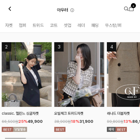
0
아우터
ⓘ
자켓
점퍼
트위드
코트
셋업
레더
패딩
무스탕/퍼
오빌체크 트위드자켓
래나드 더블자켓
탤더카라 반팔자켓
18%
31,900
13%
86,900
12%
7
38,900원
99,800원
90,700원