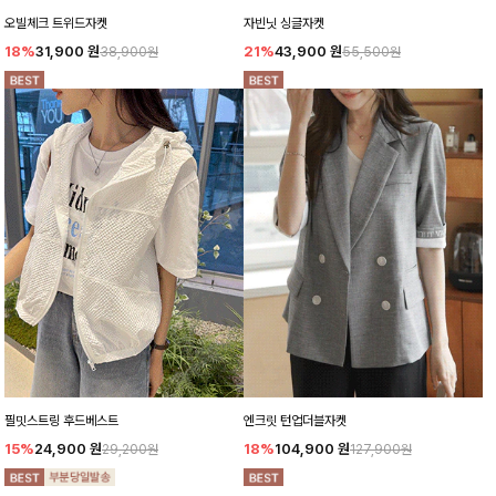
오빌체크 트위드자켓
자빈닛 싱글자켓
18%
31,900
원
21%
43,900
원
38,900원
55,500원
필밋스트링 후드베스트
엔크릿 턴업더블자켓
15%
24,900
원
18%
104,900
원
29,200원
127,900원