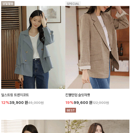
딜스트링 트렌치코트
킨멜턴업 슬릿자켓
12%
39,900
원
19%
99,600
원
45,300원
122,900원