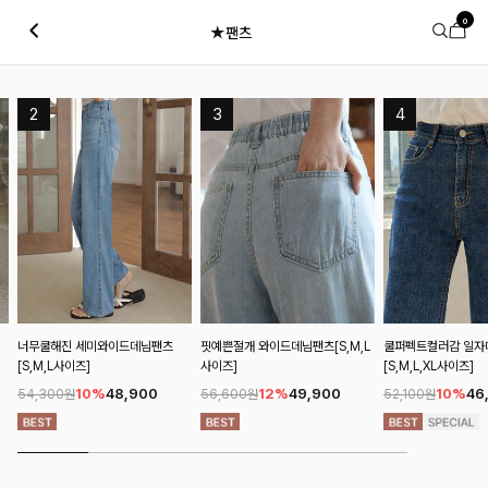
0
★팬츠
핏예쁜절개 와이드데님팬츠[S,M,L
쿨퍼펙트컬러감 일자데님팬츠
냉기가득히 와이드데
사이즈]
[S,M,L,XL사이즈]
[S,M,L,XL사이즈]
12%
49,900
10%
46,900
10%
4
56,600원
52,100원
50,900원