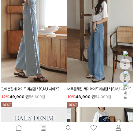
핏예쁜절개 와이드데님팬츠[S,M,L사이즈]
너무쿨해진 세미와이드데님팬츠[S,M,L사이즈]
12%
49,900
원
10%
48,900
원
56,600원
54,300원