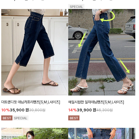
더트렌디핏 데님카프리팬츠[S,M,L사이즈]
매일시원한 일자데님팬츠[S,M,L사이즈]
10%
35,900
원
14%
39,900
원
39,800원
46,300원