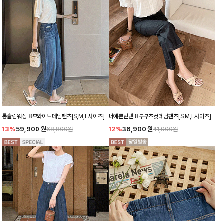
롱슬림워싱 8부와이드데님팬츠[S,M,L사이즈]
더예쁜린넨 8부부츠컷데님팬츠[S,M,L사이즈]
13%
59,900
원
12%
36,900
원
68,800원
41,900원