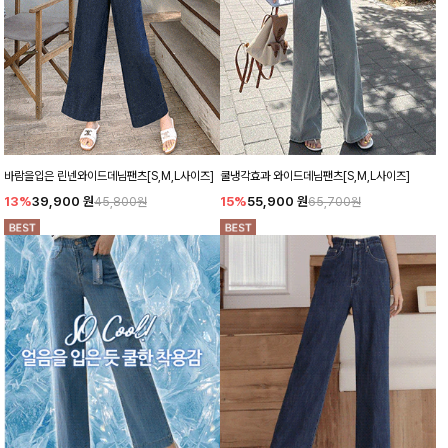
바람을입은 린넨와이드데님팬츠[S,M,L사이즈]
쿨냉각효과 와이드데님팬츠[S,M,L사이즈]
13%
39,900
원
15%
55,900
원
45,800원
65,700원