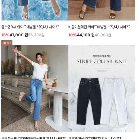
쿨스텝9부 와이드데님팬츠[S,M,L사이즈]
비율이달라진 와이드데님팬츠[S,M,L사이즈]
15%
47,900
원
10%
44,100
원
56,300원
48,900원
쿨모션스판 일자와이드데님팬츠[S,M,L사이즈]
코튼앤데님 카프리팬츠[S,M,L사이즈]