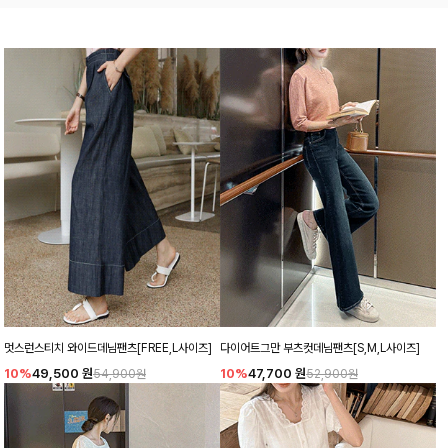
멋스런스티치 와이드데님팬츠[FREE,L사이즈]
다이어트그만 부츠컷데님팬츠[S,M,L사이즈]
10%
49,500
원
10%
47,700
원
54,900원
52,900원