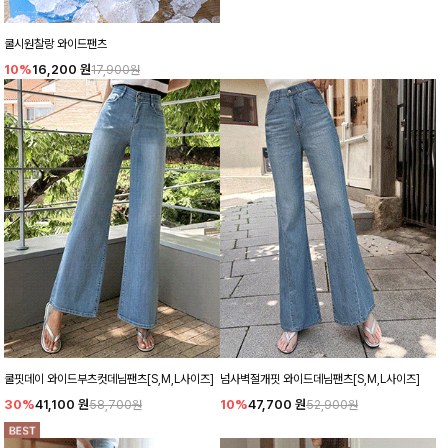
쿨시원찰랑 와이드팬츠
10%
16,200
원
17,900원
쿨핏데이 와이드부츠컷데님팬츠[S,M,L사이즈]
넘사벽절개핏 와이드데님팬츠[S,M,L사이즈]
30%
41,100
원
10%
47,700
원
58,700원
52,900원