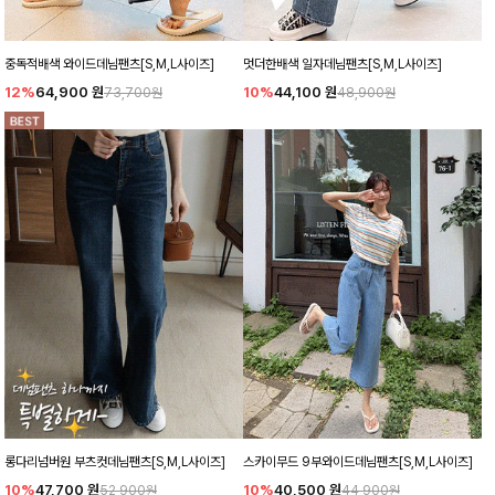
중독적배색 와이드데님팬츠[S,M,L사이즈]
멋더한배색 일자데님팬츠[S,M,L사이즈]
12%
64,900
원
10%
44,100
원
73,700원
48,900원
롱다리넘버원 부츠컷데님팬츠[S,M,L사이즈]
스카이무드 9부와이드데님팬츠[S,M,L사이즈]
10%
47,700
원
10%
40,500
원
52,900원
44,900원