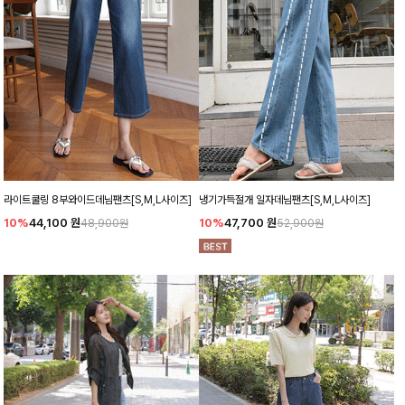
라이트쿨링 8부와이드데님팬츠[S,M,L사이즈]
냉기가득절개 일자데님팬츠[S,M,L사이즈]
10%
44,100
원
10%
47,700
원
48,900원
52,900원