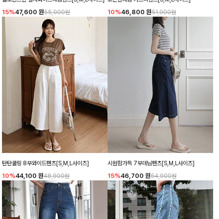
15%
47,600
원
10%
46,800
원
55,900원
51,900원
탄탄쿨링 8부와이드팬츠[S,M,L사이즈]
시원함가득 7부데님팬츠[S,M,L사이즈]
10%
44,100
원
15%
46,700
원
48,900원
54,900원