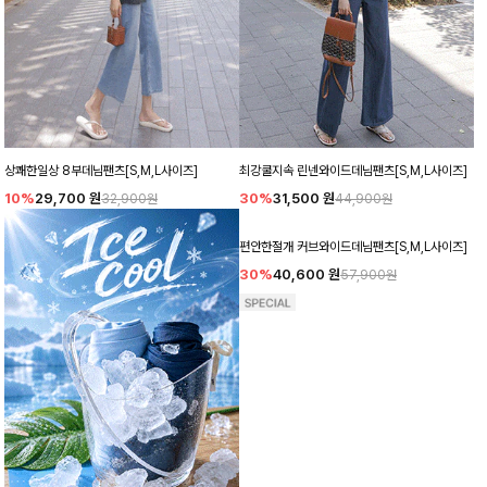
상쾌한일상 8부데님팬츠[S,M,L사이즈]
최강쿨지속 린넨와이드데님팬츠[S,M,L사이즈]
10%
29,700
원
30%
31,500
원
32,900원
44,900원
편안한절개 커브와이드데님팬츠[S,M,L사이즈]
30%
40,600
원
57,900원