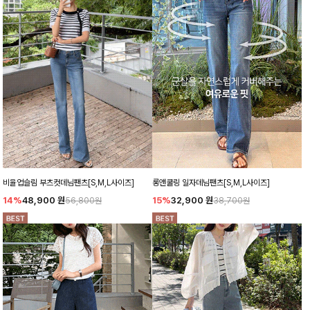
비율업슬림 부츠컷데님팬츠[S,M,L사이즈]
롱앤쿨링 일자데님팬츠[S,M,L사이즈]
14%
48,900
원
15%
32,900
원
56,800원
38,700원