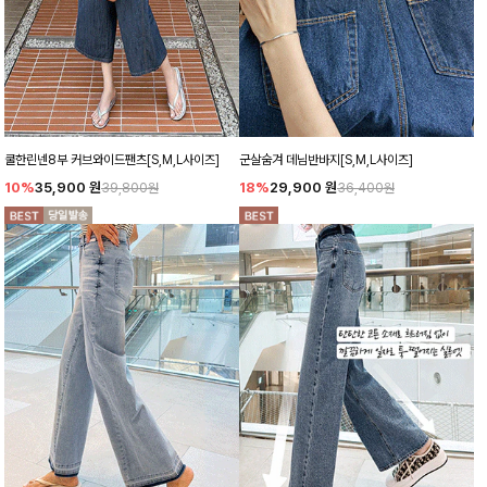
쿨한린넨8부 커브와이드팬츠[S,M,L사이즈]
군살숨겨 데님반바지[S,M,L사이즈]
10%
35,900
원
18%
29,900
원
39,800원
36,400원