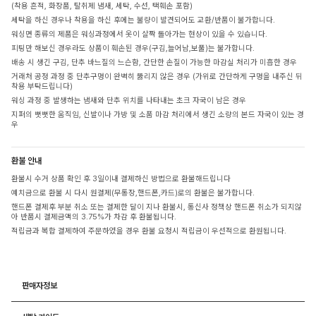
(착용 흔적, 화장품, 탈취제 냄새, 세탁, 수선, 택훼손 포함)
세탁을 하신 경우나 착용을 하신 후에는 불량이 발견되어도 교환/반품이 불가합니다.
워싱면 종류의 제품은 워싱과정에서 옷이 살짝 돌아가는 현상이 있을 수 있습니다.
피팅만 해보신 경우라도 상품이 훼손된 경우(구김,늘어남,보풀)는 불가합니다.
배송 시 생긴 구김, 단추 바느질의 느슨함, 간단한 손질이 가능한 마감실 처리가 미흡한 경우
거래처 공정 과정 중 단추구멍이 완벽히 뚫리지 않은 경우 (가위로 간단하게 구멍을 내주신 뒤
착용 부탁드립니다)
워싱 과정 중 발생하는 냄새와 단추 위치를 나타내는 초크 자국이 남은 경우
지퍼의 뻣뻣한 움직임, 신발이나 가방 및 소품 마감 처리에서 생긴 소량의 본드 자국이 있는 경
우
환불 안내
환불시 수거 상품 확인 후 3일이내 결제하신 방법으로 환불해드립니다
예치금으로 환불 시 다시 원결제(무통장,핸드폰,카드)로의 환불은 불가합니다.
핸드폰 결제후 부분 취소 또는 결제한 달이 지나 환불시, 통신사 정책상 핸드폰 취소가 되지않
아 반품시 결제금액의 3.75%가 차감 후 환불됩니다.
적립금과 복합 결제하여 주문하였을 경우 환불 요청시 적립금이 우선적으로 환원됩니다.
판매자정보