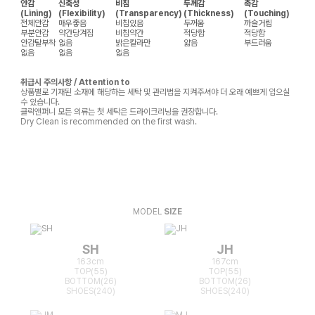
안감
신축성
비침
두께감
촉감
(Lining)
(Flexibility)
(Transparency)
(Thickness)
(Touching)
전체안감
매우좋음
비침있음
두꺼움
까슬거림
부분안감
약간당겨짐
비침약간
적당함
적당함
안감탈부착
없음
밝은칼라만
얇음
부드러움
없음
없음
없음
취급시 주의사항 / Attention to
상품별로 기재된 소재에 해당하는 세탁 및 관리법을 지켜주셔야 더 오래 예쁘게 입으실
수 있습니다.
클릭앤퍼니 모든 의류는 첫 세탁은 드라이크리닝을 권장합니다.
Dry Clean is recommended on the first wash.
MODEL
SIZE
SH
JH
163cm
167cm
TOP(55)
TOP(55)
BOTTOM(26)
BOTTOM(26)
SHOES(240)
SHOES(240)