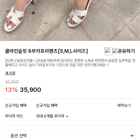
쿨라인슬릿 8부카프리팬츠[S,M,L사이즈]
[트렌디/슬림핏연출✨]군살을 탄탄하게 잡아주는 쫀쫀한 소재로 편하면서 슬림한 실루엣을 연
출해주고 사이드 슬릿 디테일과 8부 기장으로 멋을 더한 카프리팬츠에요~!
개 리뷰
41,200
13%
35,900
신규가입 혜택
신규가입 혜택
혜택보기
무이자 카드
최대 6개월 무이자