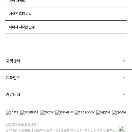
세탁 가이드
사이즈 측정 방법
이미지 저작권 안내
고객센터
계좌번호
커뮤니티
(주)클릭앤퍼니/김예중
02880 서울특별시 성북구 성북로 49 (성북동, 운석빌딩) 운석빌딩 5층(반품주소가 아닙