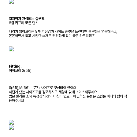
입자마자 완성되는 실루엣
#쿨 카프리 코튼 팬츠
다리가 얇아보이는 8부 기장감과 사이드 슬릿을 트렌디한 실루엣을 연출해주고,
쫀쫀하면서 얇고 시원한 소재로 편안하게 입기 좋은 카프리챈츠
Fitting.
아이보리 S(55)
ㅡ
S(55),M(66),L(77) 사이즈로 구성되어 있어요
하단에 있는 사이즈표를 참고하시고 체형에 맞게 초이스해주세요
밝은 컬러는 소재 특성상 약간의 비침이 있으니 예민하신 분들은 스킨톤 이너와 함께 착
용해주세요