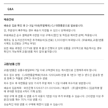
Q&A
배송안내
배송은 입금 확인 후 2~3일 이내(주말제외) CJ 대한통운으로 발송됩니다.
단, 주문량이 폭주하는 경우 배송이 지연될 수 있으니 양해바랍니다.
무료배송은 순수 결제금액 6만원 이상 구매시(할인 및 적립금 제외한 금액) 적용됩니다.
제주도 및 도서산간지역은 추가배송비(도선료) 3,000원이 부과됩니다. (무료배송,교환/반품
시에도 도선료는 고객님 부담)
모든 배송 과정은 CCTV로 촬영 후 출고 진행되고 있어 상품을 고의적으로 훼손하시는 경우
확인이 가능하며 교환/반품 처리 절대 불가합니다.
교환/반품 신청
교환/반품은 상품수령일부터 7일 이내 고객센터 또는 게시판으로 신청해주셔야 합니다.
회수 접수 방법 : CJ대한통운택배(1588-1255)ARS 연결 후 1번 ▷ 1번 ▷ 받으신 운송장 번
호 등록 ▷ 착불로 선택 ▷ 회수접수 완료
회수 접수 후 대한통운 담당 기사가 주말 제외 1-2일 이내에 회수지로 방문합니다.
배송비 입금계좌 : 국민은행 512637-01-001048 / 예금주 : (주)클릭앤퍼니 (입금자명 옆
에 휴대폰 뒷번호 4자리 기재 요청)
대량 구매 후 반품 시 반품 수거 비용이 1만원 이상 추가 부과될 수 있습니다. (30만원 이상 주
문건/상품 개수 70% 이상 반품 시)
상습적인 대량 반품 시 구매에 제한이 있을 수 있습니다.