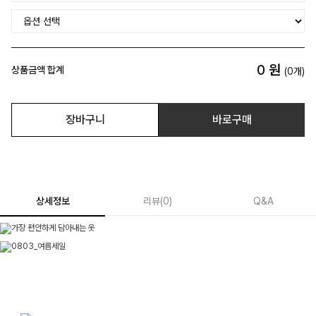
0
원
상품금액 합계
(
0
개)
장바구니
바로구매
상세정보
리뷰
(
0
)
Q&A