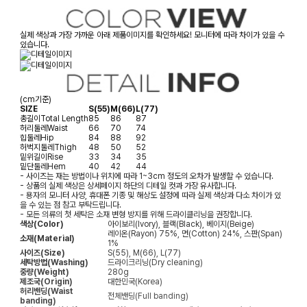
실제 색상과 가장 가까운 아래 제품이미지를 확인하세요! 모니터에 따라 차이가 있을 수
있습니다.
(cm기준)
SIZE
S(55)
M(66)
L(77)
총길이
Total Length
85
86
87
허리둘레
Waist
66
70
74
힙둘레
Hip
84
88
92
허벅지둘레
Thigh
48
50
52
밑위길이
Rise
33
34
35
밑단둘레
Hem
40
42
44
- 사이즈는 재는 방법이나 위치에 따라 1~3cm 정도의 오차가 발생할 수 있습니다.
- 상품의 실제 색상은 상세페이지 하단의 디테일 컷과 가장 유사합니다.
- 용자의 모니터 사양, 휴대폰 기종 및 해상도 설정에 따라 실제 색상과 다소 차이가 있
을 수 있는 점 참고 부탁드립니다.
- 모든 의류의 첫 세탁은 소재 변형 방지를 위해 드라이클리닝을 권장합니다.
색상(Color)
아이보리(Ivory), 블랙(Black), 베이지(Beige)
레이온(Rayon) 75%, 면(Cotton) 24%, 스판(Span)
소재(Material)
1%
사이즈(Size)
S(55), M(66), L(77)
세탁방법(Washing)
드라이크리닝(Dry cleaning)
중량(Weight)
280g
제조국(Origin)
대한민국(Korea)
허리밴딩(Waist
전체밴딩(Full banding)
banding)