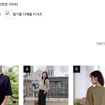
산뜻한 아우터
트
활기를 더해줄 티셔츠
더보기