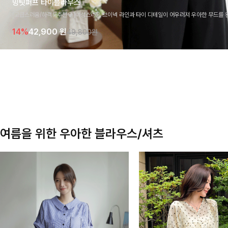
밍팃퍼프 타이블라우스
[고급스러움/하객룩추천💎]여성스러운 브이넥 라인과 타이 디테일이 어우러져 우아한 무드를 
라우스 🤍 여유로운 7부 소매로 편안하게 착용되며 데일리룩부터 출근룩, 하객룩까지 세련된
14%
42,900
원
49,800원
기 좋은 아이템이에요
여름을 위한 우아한 블라우스/셔츠