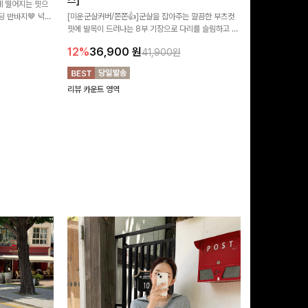
즈]
 떨어지는 핏으
[MADE/후기인
 반바지🤎 넉넉
[미운군살커버/쫀쫀👍]군살을 잡아주는 깔끔한 부츠컷
직하지만 부츠컷으
여행룩까지 활용도
핏에 발목이 드러나는 8부 기장으로 다리를 슬림하고 길
로 하루종일 편안
20%
29,9
어보이게 만들어주며 생지 소재로 멋을 더한 데님팬츠에
12%
36,900
원
41,900원
요~!
리뷰 카운트 영역
리뷰 카운트 영역