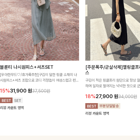
블룬티 나시원피스+셔츠SET
[주문폭주/군살삭제]젤링클프
스
[우아한무드🤍/휴가룩추천]구김이 덜한 링클 소재의 나
시원피스+셔츠 조합으로 코디 걱정없이 여성스럽고 편안
구김이 적은 링클프리 원단으로 항상 
하게 즐길 수 있는 아이템이에요:)
하며 일자로 떨어지는 넉넉한 핏으로 
15%
31,900
원
37,500원
해주는 원피스에요🖤
18%
27,900
원
34,000원
리뷰 카운트 영역
리뷰 카운트 영역