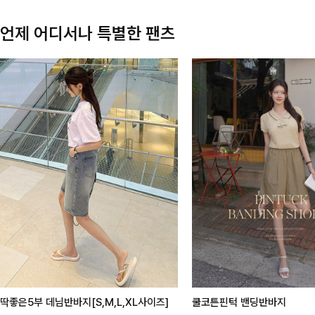
언제 어디서나 특별한 팬츠
딱좋은5부 데님반바지[S,M,L,XL사이즈]
쿨코튼핀턱 밴딩반바지