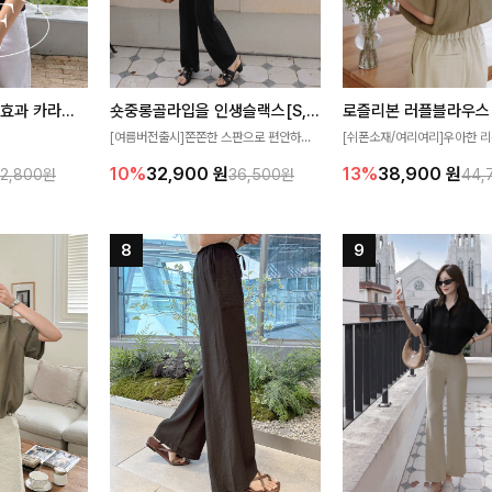
[재구매율1위] 냉감효과 카라니트
숏중롱골라입을 인생슬랙스[S,M,L,XL사이즈]
로즐리본 러플블라우스
[여름버전출시]쫀쫀한 스판으로 편안하게
[쉬폰소재/여리여리]우아한 리
필요가 없어요!얇
착용되어 누구나 입기 좋은 데일리 슬랙스!
연스럽게 흐르는 러플 디테일
10%
32,900
원
13%
38,900
원
32,800원
36,500원
44,
여름에도 시원하게
숏·기본·롱 기장과 와이드·부츠컷 핏까지 취
분위기를 더해주는 블라우스 
다
향에 맞게 선택할 수 있어 더욱 만족스러워
한 소재감과 여유롭게 떨어지
요
얼굴까지 화사해 보이며 세련
좋아요