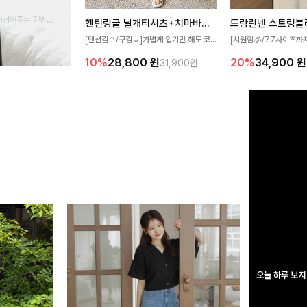
완성해주는 7부 블
헨틴링클 날개티셔츠+치마바지SET
드람린넨 스트링블
 스타일링을 연출하
[텐션감↑/구김↓]가볍게 입기만 해도 코
[시원함🧊/77사이즈까
디가 완성되는 세트 아이템으로, 자연스럽
한 텍스처가 돋보이는 블
10%
28,800
원
20%
34,900
원
31,900원
게 퍼지는 프릴 날개 소매가 우아한 포인트
없는 슬릿 카라 디자인이
를 더해드립니다💕 잔잔한 링클 텍스처 소
원하게 연출해드립니다 
재와 편안한 허리밴딩으로 하루 종일 산뜻
하고 쾌적하게 즐겨보세요!
오늘 하루 보지