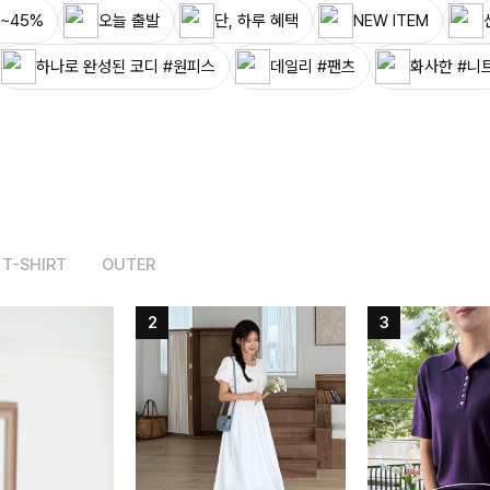
~45%
오늘 출발
단, 하루 혜택
NEW ITEM
하나로 완성된 코디 #원피스
데일리 #팬츠
화사한 #니
T-SHIRT
OUTER