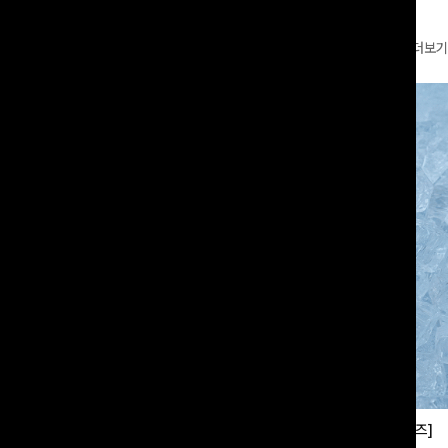
더보기
부츠컷슬랙스[S,M,L사이즈]
쿨링버튼 8부와이드팬츠[FREE,L사이즈]