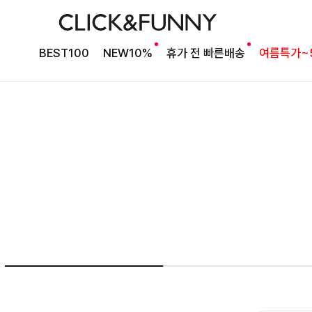
여름의 끝을 완성할
BEST100
NEW10%
휴가 전 빠른배송
여름특가~
감각적인 원피스
셀퍼프 셔링원피스