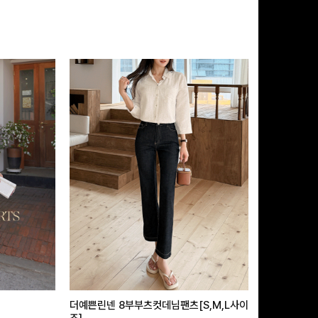
더예쁜린넨 8부부츠컷데님팬츠[S,M,L사이
급속쿨링효과 