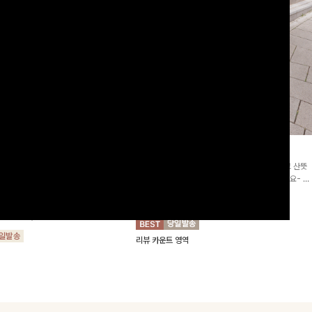
2차리오더]뮨스트링 플라워원피
딘젤퍼프 스트라이프원피스
[청순무드/체형커버]꾸안꾸 무드의 정석🤍 가볍고 산뜻
워 패턴과 랩 디자인으로 여성스러우면
한 착용감으로 여름 내내 손이 자주 가는 원피스예요- 은
를 더해주며 스트링이 내장되어있어 슬
은한 스트라이프 패턴과 여유로운 핏이 만나 편안함은 물
10%
64,900
원
72,100원
할 수 있어요🤍
론, 고급스러운 분위기까지 더해드립니다
00
원
36,800원
리뷰 카운트 영역