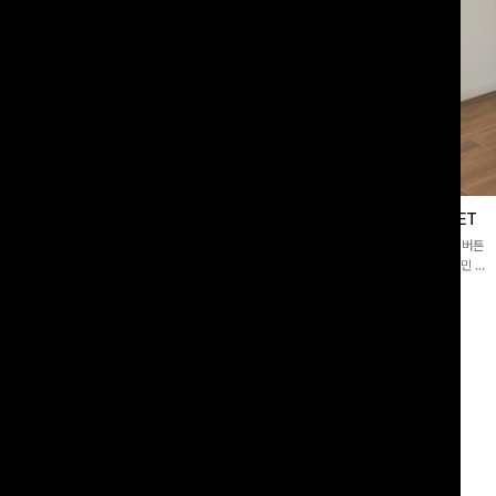
블라우스
제딧레이어드 블라우스+플레어팬츠SET
스퀘어넥]입체감 있는 링클 엠보 텍스
[완성도높은💗]레이어드한 듯 자연스러운 나시와 버튼
라우스- 여유로운 실루엣과 물결 짜임
원피스가 함께 구성된 세트 아이템입니다. 코디 고민 없
더해져 편안하면서도 여성스러운 무드를
이 한 벌만으로도 내추럴하면서 여성스러운 썸머룩 완성!
00
원
12%
43,900
원
34,800원
49,800원
리뷰 카운트 영역