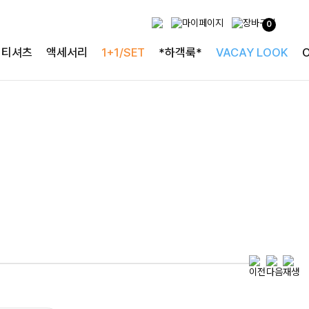
0
특별한 날을 빛내는
티셔츠
액세서리
1+1/SET
*하객룩*
VACAY LOOK
하객룩의 정석
로즐리본 러플블라우스