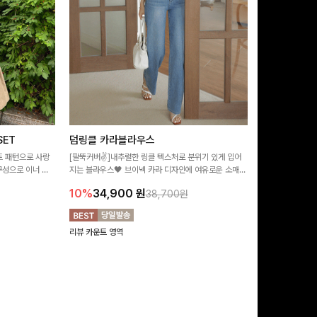
ET
덤링클 카라블라우스
비반드 링클
트 패턴으로 사랑
[팔뚝커버✌]내추럴한 링클 텍스처로 분위기 있게 입어
[구김걱정없는✨/
구성으로 이너 걱
지는 블라우스🖤 브이넥 카라 디자인에 여유로운 소매핏
처가 돋보이는 블
:)
더해져 여리하면서도 시원한 무드로 즐기기 좋아요-
소매 디테일이 
10%
34,900
원
17%
28,9
38,700원
연출해드려요!
리뷰 카운트 영역
리뷰 카운트 영역