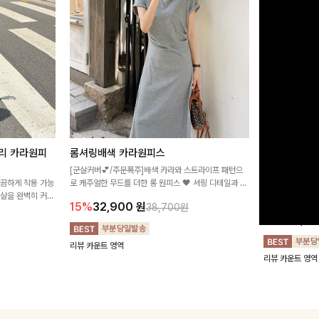
리 카라원피
롬셔링배색 카라원피스
[비율만점/
스
[군살커버💕/주문폭주]배색 카라와 스트라이프 패턴으
깔끔하게 착용 가능
로 캐주얼한 무드를 더한 롱 원피스 🖤 셔링 디테일과 쫀
고급스러운 플라
군살을 완벽히 커버
쫀한 스판 소재로 편안하면서도 여성스럽게 연출돼요
서 세련된 분위기
15%
32,900
원
38,700원
림하게 핏을 조절
12%
32,4
리뷰 카운트 영역
리뷰 카운트 영역