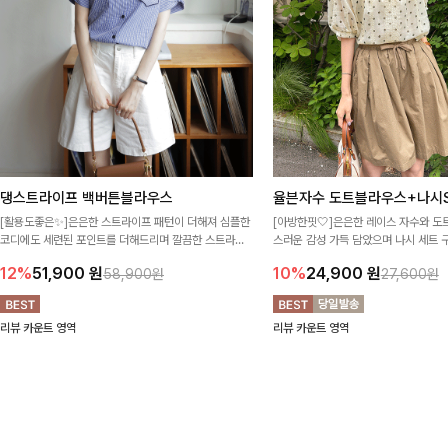
댕스트라이프 백버튼블라우스
율븐자수 도트블라우스+나시S
[활용도좋은✨]은은한 스트라이프 패턴이 더해져 심플한
[아방한핏🤍]은은한 레이스 자수와 도
코디에도 세련된 포인트를 더해드리며 깔끔한 스트라이
스러운 감성 가득 담았으며 나시 세트 
프 디테일로 유행 없이 오래 함께하기 좋은 블라우스예요
정없이 손쉽게 코디 가능한 블라우스에요
12%
51,900
원
10%
24,900
원
58,900원
27,600원
리뷰 카운트 영역
리뷰 카운트 영역