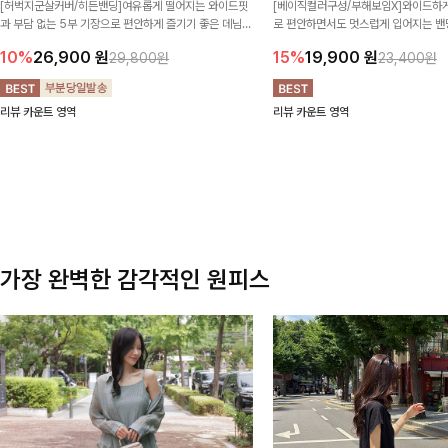
[허벅지군살커버/히든밴딩]여유롭게 떨어지는 와이드핏
[베이직컬러구성/부해보임X]와이드하게
과 부담 없는 5부 기장으로 편안하게 즐기기 좋은 데님
로 편안하면서도 멋스럽게 입어지는 밴딩
팬츠 ✨ 빈티지한 워싱감이 더해져 캐주얼하면서도 트렌
한 포켓 디테일 더해져 데일리룩부터 
10%
26,900
원
15%
19,900
원
29,800원
23,400원
디한 무드로 연출
높게 즐겨지는 아이템!
리뷰 카운트 영역
리뷰 카운트 영역
가장 완벽한 감각적인 원피스