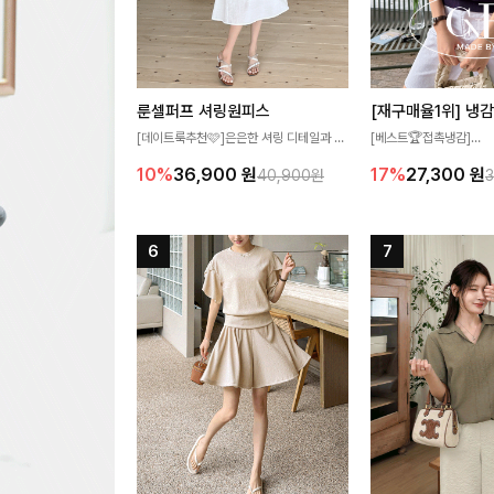
룬셀퍼프 셔링원피스
[데이트룩추천🩷]은은한 셔링 디테일과 퍼
[베스트🏆접촉냉감]
프 소매가 어우러져 사랑스러운 무드를 완
여름에도 무더위 걱정할 
10%
36,900
원
17%
27,300
원
40,900원
성해주는 원피스🤍 허리 스모크 밴딩이 슬
고 가벼운 소재감으로 
림한 실루엣을 연출해주며, 자연스럽게 퍼
즐기실 수 있는 니트랍니
지는 플레어 라인으로 여성스럽고 편안하게
즐기기 좋아요