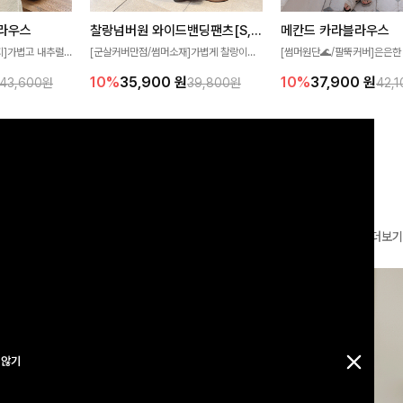
찰랑넘버원 와이드밴딩팬츠[S,M,L사이즈]
메칸드 카라블라우스
라우스
[군살커버만점/썸머소재]가볍게 찰랑이는
[썸머원단🌊/팔뚝커버]은은한
지]가볍고 내추럴
원단과 여유로운 와이드 핏으로 하루 종일
와 여유로운 실루엣이 만나 
라우스로, 답답함
10%
35,900
원
10%
37,900
원
39,800원
42,
43,600원
편안하게 착용하실 수 있는 팬츠입니다 🖤
세련된 무드를 연출해주는 블
 얼굴선을 더욱 시
✨ 허리 전체 밴딩과 스트링 디테일로 안정
리룩부터 출근룩까지 다양하게
🌿
감 있는 착용감을 더해드려요!
은 베이직한 디자인!
더보기
 않기