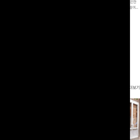
증👍]누구나 갖고 싶어할 슬랙스:)베이
[바스락소재💙/8부기장]사이드 버튼 디테일이 은은한
로 이쁜 핏 연출은 물론,쫀쫀한 스판끼
포인트가 되어주는 와이드 팬츠입니다. 여유롭게 떨어지
하게!
는 실루엣과 가볍게 바스락거리는 소재감으로 시원하고
00
원
14%
42,900
원
37,300원
49,800원
편안하게 즐기기 좋은 아이템-
리뷰 카운트 영역
더보기