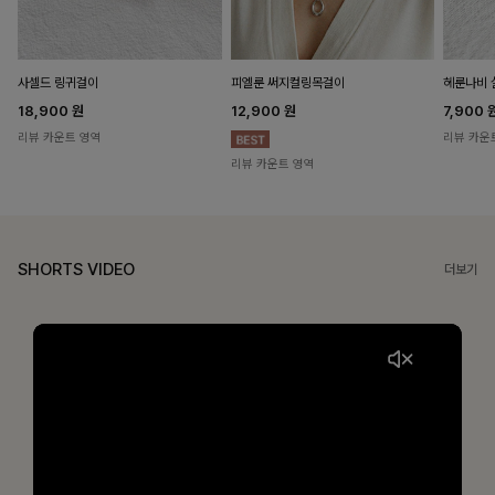
헤룬나비 
사셀드 링귀걸이
피엘룬 써지컬링목걸이
7,900
18,900
원
12,900
원
리뷰 카운
리뷰 카운트 영역
리뷰 카운트 영역
SHORTS VIDEO
더보기