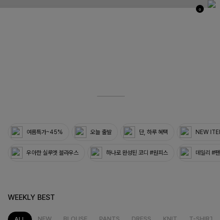
0
03
33
여름특가~45%
오늘 출발
단, 하루 혜택
NEW IT
우아한 실루엣 블라우스
하나로 완성된 코디 #원피스
데일리 #
WEEKLY BEST
NEW
BLOUSE
PANTS
DRESS
KNIT
T-SHIRT
ALL