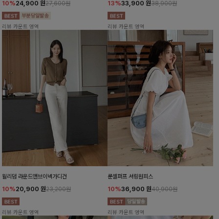
10%
24,900
원
13%
33,900
원
27,600원
38,900원
리뷰 카운트 영역
리뷰 카운트 영역
윌리덤 라운드앤브이넥가디건
룬셀퍼프 셔링원피스
10%
20,900
원
10%
36,900
원
23,200원
40,900원
리뷰 카운트 영역
리뷰 카운트 영역