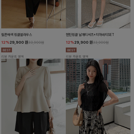
릴픈배색 링클블라우스
헨틴링클 날개티셔츠+치마바지SET
12%
29,900
원
12%
29,900
원
33,900원
33,900원
리뷰 카운트 영역
리뷰 카운트 영역