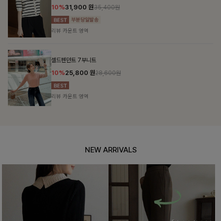
10%
31,900
원
35,400원
리뷰 카운트 영역
셀드펜던트 7부니트
10%
25,800
원
28,600원
리뷰 카운트 영역
NEW ARRIVALS