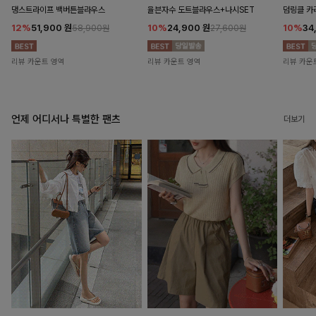
댕스트라이프 백버튼블라우스
율븐자수 도트블라우스+나시SET
덤링클 카
12%
51,900
원
10%
24,900
원
10%
34
58,900원
27,600원
리뷰 카운트 영역
리뷰 카운트 영역
리뷰 카운
언제 어디서나 특별한 팬츠
더보기