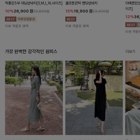
딱좋은5부 데님반바지[S,M,L,XL사이즈]
쿨코튼핀턱 밴딩반바지
더예쁜린넨
이즈]
10%
26,900
원
15%
19,900
원
29,800원
23,400원
12%
36
리뷰 카운트 영역
리뷰 카운트 영역
리뷰 카운
가장 완벽한 감각적인 원피스
더보기