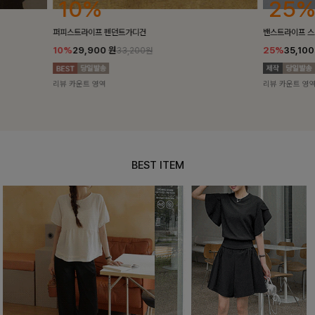
25%
10%
밴스트라이프 스트링원피스
[5천장돌파/C
25%
35,100
원
10%
34,90
46,800원
리뷰 카운트 영역
리뷰 카운트 영
BEST ITEM