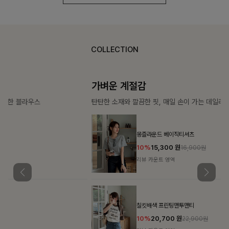
COLLECTION
가벼운 계절감
탄탄한 소재와 깔끔한 핏, 매일 손이 가는 데일리 티셔츠
몽즐라운드 베이직티셔츠
10%
15,300
원
16,900원
리뷰 카운트 영역
칠킷배색 프린팅맨투맨티
10%
20,700
원
22,900원