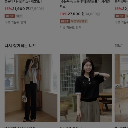
블룬티 나시원피스+셔츠SET
[주문폭주/군살삭제]젤링클프리 카라원
롬셔링배
피스
15%
31,900
원
15%
32
37,500원
18%
27,900
원
34,000원
리뷰 카운트 영역
리뷰 카운
리뷰 카운트 영역
다시 찾게되는 니트
더보기