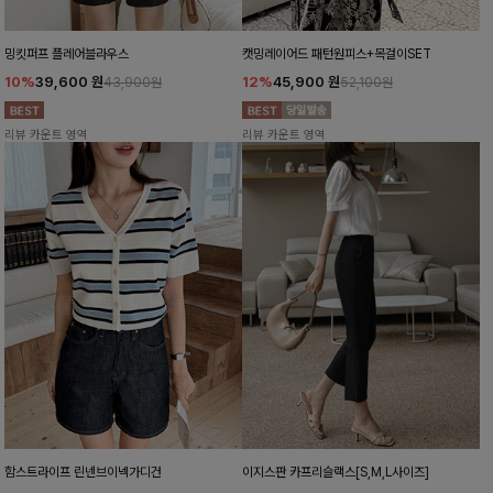
밍킷퍼프 플레어블라우스
캣밍레이어드 패턴원피스+목걸이SET
10%
39,600
원
12%
45,900
원
43,900원
52,100원
리뷰 카운트 영역
리뷰 카운트 영역
함스트라이프 린넨브이넥가디건
이지스판 카프리슬랙스[S,M,L사이즈]