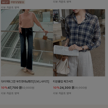
리뷰 카운트 영역
리뷰 카운트 영역
다이어트그만 부츠컷데님팬츠[S,M,L사이즈]
티븐롤업 체크셔츠
10%
47,700
원
10%
24,300
원
52,900원
26,900원
리뷰 카운트 영역
리뷰 카운트 영역