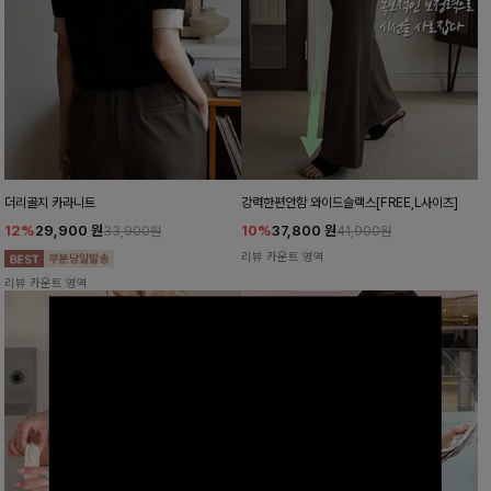
더리골지 카라니트
강력한편안함 와이드슬랙스[FREE,L사이즈]
12%
29,900
원
10%
37,800
원
33,900원
41,900원
리뷰 카운트 영역
리뷰 카운트 영역