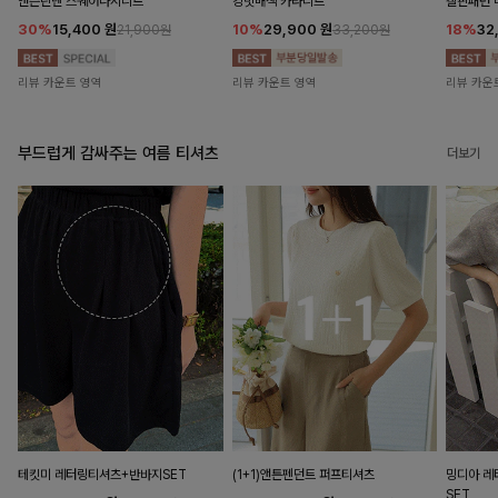
앤즌린넨 스퀘어나시니트
킹밋배색 카라니트
캘핀패턴 
30%
15,400
원
10%
29,900
원
18%
32
21,900원
33,200원
리뷰 카운트 영역
리뷰 카운트 영역
리뷰 카운
부드럽게 감싸주는 여름 티셔츠
더보기
테킷미 레터링티셔츠+반바지SET
(1+1)앤튼펜던트 퍼프티셔츠
밍디아 
SET