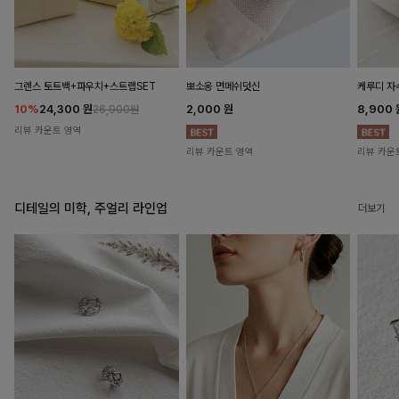
뽀소옹 면메쉬덧신
그렌스 토트백+파우치+스트랩SET
케루디 자
2,000
원
10%
24,300
원
8,900
26,900원
리뷰 카운트 영역
리뷰 카운트 영역
리뷰 카운
디테일의 미학, 주얼리 라인업
더보기