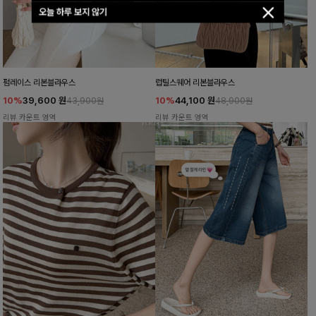
오늘 하루 보지 않기
펌레이스 리본블라우스
럽틸스퀘어 리본블라우스
10%
39,600
원
10%
44,100
원
43,900원
48,900원
리뷰 카운트 영역
리뷰 카운트 영역