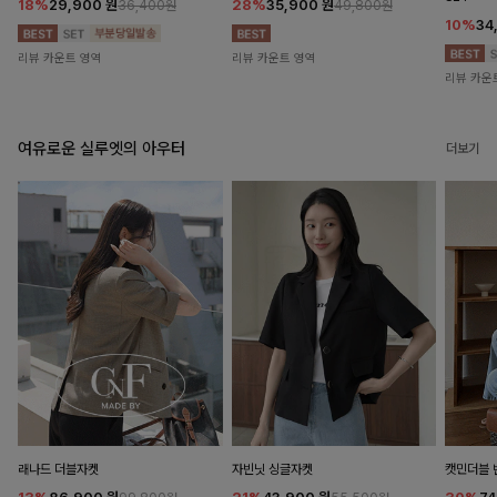
18%
29,900
원
28%
35,900
원
36,400원
49,800원
10%
34
리뷰 카운트 영역
리뷰 카운트 영역
리뷰 카운
여유로운 실루엣의 아우터
더보기
래나드 더블자켓
자빈닛 싱글자켓
캣민더블 