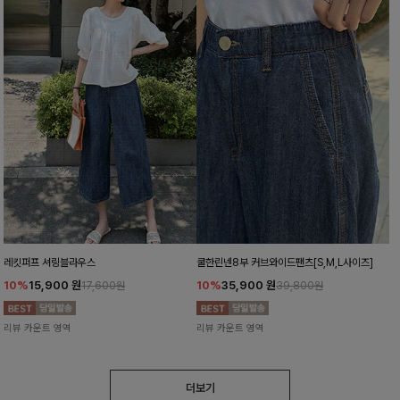
레킷퍼프 셔링블라우스
쿨한린넨8부 커브와이드팬츠[S,M,L사이즈]
10%
15,900
원
10%
35,900
원
17,600원
39,800원
리뷰 카운트 영역
리뷰 카운트 영역
더보기