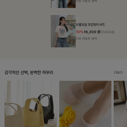
리뷰 카운트 영역
브쉘모달 프린팅티셔츠
10%
16,200
원
17,900원
리뷰 카운트 영역
감각적인 선택, 완벽한 마무리
더보기