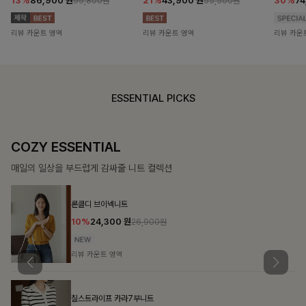
13%
86,900
원
21%
43,900
원
30%
7
99,800원
55,500원
리뷰 카운트 영역
리뷰 카운트 영역
리뷰 카운
ESSENTIAL PICKS
COZY ESSENTIAL
매일의 일상을 부드럽게 감싸줄 니트 컬렉션
론클디 브이넥니트
10%
24,300
원
26,900원
리뷰 카운트 영역
칠스트라이프 카라7부니트