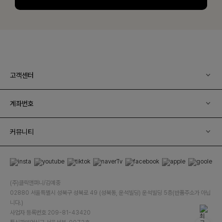
고객센터
계좌번호
커뮤니티
(주)클릭앤퍼니/김예중
02880 서울특별시 성북구 성북로 49 (성북동, 운석빌딩) 운석빌딩 5층(반품주소가 아닙
니다.)
사업자 등록번호 209-81-43420