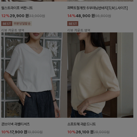
월스트라이프 버튼니트
퍼펙트절개핏 6부데님반바지[S,M,L사이즈]
12%
29,900
원
14%
48,900
원
33,900원
56,800원
리뷰 카운트 영역
리뷰 카운트 영역
콘브이넥 라벨티셔츠
소프트해 라운드니트
10%
17,900
원
10%
26,100
원
19,800원
28,900원