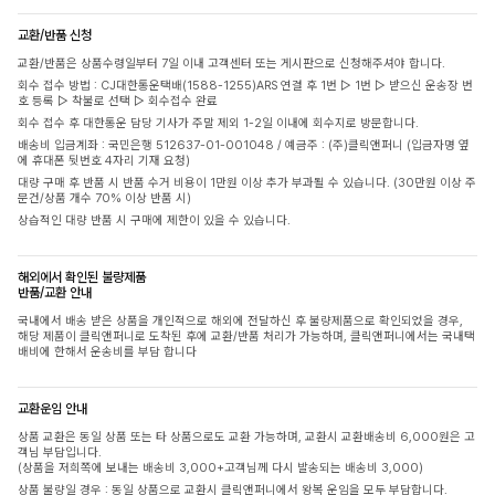
교환/반품 신청
교환/반품은 상품수령일부터 7일 이내 고객센터 또는 게시판으로 신청해주셔야 합니다.
회수 접수 방법 : CJ대한통운택배(1588-1255)ARS 연결 후 1번 ▷ 1번 ▷ 받으신 운송장 번
호 등록 ▷ 착불로 선택 ▷ 회수접수 완료
회수 접수 후 대한통운 담당 기사가 주말 제외 1-2일 이내에 회수지로 방문합니다.
배송비 입금계좌 : 국민은행 512637-01-001048 / 예금주 : (주)클릭앤퍼니 (입금자명 옆
에 휴대폰 뒷번호 4자리 기재 요청)
대량 구매 후 반품 시 반품 수거 비용이 1만원 이상 추가 부과될 수 있습니다. (30만원 이상 주
문건/상품 개수 70% 이상 반품 시)
상습적인 대량 반품 시 구매에 제한이 있을 수 있습니다.
해외에서 확인된 불량제품
반품/교환 안내
국내에서 배송 받은 상품을 개인적으로 해외에 전달하신 후 불량제품으로 확인되었을 경우,
해당 제품이 클릭앤퍼니로 도착된 후에 교환/반품 처리가 가능하며, 클릭앤퍼니에서는 국내택
배비에 한해서 운송비를 부담 합니다
교환운임 안내
상품 교환은 동일 상품 또는 타 상품으로도 교환 가능하며, 교환시 교환배송비 6,000원은 고
객님 부담입니다.
(상품을 저희쪽에 보내는 배송비 3,000+고객님께 다시 발송되는 배송비 3,000)
상품 불량일 경우 : 동일 상품으로 교환시 클릭앤퍼니에서 왕복 운임을 모두 부담합니다.