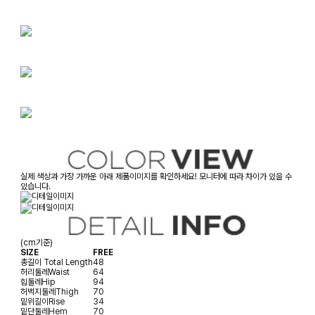
실제 색상과 가장 가까운 아래 제품이미지를 확인하세요! 모니터에 따라 차이가 있을 수
있습니다.
(cm기준)
SIZE
FREE
총길이
Total Length
48
허리둘레
Waist
64
힙둘레
Hip
94
허벅지둘레
Thigh
70
밑위길이
Rise
34
밑단둘레
Hem
70