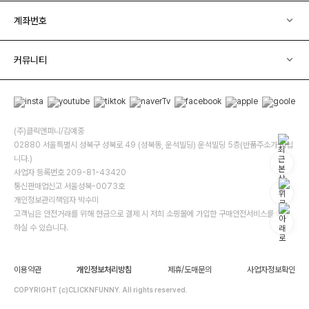
계좌번호
커뮤니티
(주)클릭앤퍼니/김예중
02880 서울특별시 성북구 성북로 49 (성북동, 운석빌딩) 운석빌딩 5층(반품주소가 아닙
니다.)
사업자 등록번호 209-81-43420
통신판매업신고 서울성북-0073호
개인정보관리책임자 박수미
고객님은 안전거래를 위해 현금으로 결제 시 저희 소핑몰에 가입한 구매안전서비스를 이용
하실 수 있습니다.
이용약관
개인정보처리방침
제휴/도매문의
사업자정보확인
COPYRIGHT (c)CLICKNFUNNY. All rights reserved.