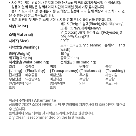
- 사이즈는 재는 방법이나 위치에 따라 1~3cm 정도의 오차가 발생할 수 있습니다.
- 상품의 실제 색상은 상세페이지 하단의 디테일 컷과 가장 유사합니다.
- 용자의 모니터 사양, 휴대폰 기종 및 해상도 설정에 따라 실제 색상과 다소 차이가 있
을 수 있는 점 참고 부탁드립니다.
- 모든 의류의 첫 세탁은 소재 변형 방지를 위해 드라이클리닝을 권장합니다.
베이지(Beige),블랙(Black),아이보리(Ivory),
색상(Color)
그레이(Gray),네이비(Navy)
면(Cotton)68%,폴리에스터(Polyester)3
소재(Material)
0%,스판(Span)2%
사이즈(Size)
FREE
드라이크리닝(Dry cleaning), 손세탁 (Hand
세탁방법(Washing)
wash)
중량(Weight)
190g
제조국(Origin)
중국(China)
허리밴딩(Waist banding)
전체밴딩(Full banding)
안감
신축성
비침
두께감
촉감
(Lining)
(Flexibility)
(Transparency)
(Thickness)
(Touching)
전체안감
매우좋음
비침있음
두꺼움
까슬거림
부분안감
약간당겨짐
비침약간
적당함
적당함
안감탈부착
없음
밝은칼라만
얇음
부드러움
없음
없음
취급시 주의사항 / Attention to
상품별로 기재된 소재에 해당하는 세탁 및 관리법을 지켜주셔야 더 오래 예쁘게 입으실
수 있습니다.
클릭앤퍼니 모든 의류는 첫 세탁은 드라이크리닝을 권장합니다.
Dry Clean is recommended on the first wash.