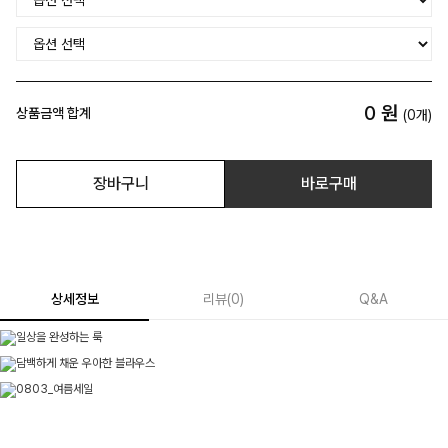
0
원
상품금액 합계
(
0
개)
장바구니
바로구매
상세정보
리뷰
(
0
)
Q&A