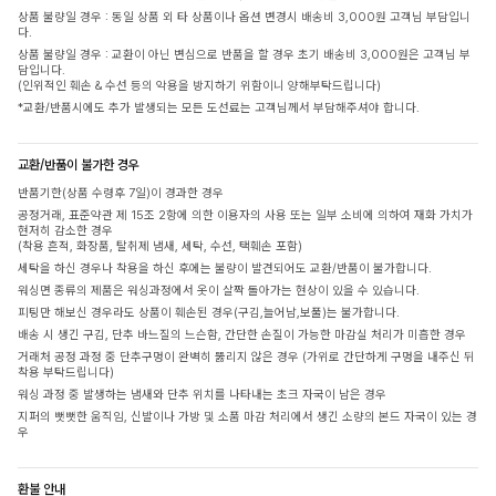
상품 불량일 경우 : 동일 상품 외 타 상품이나 옵션 변경시 배송비 3,000원 고객님 부담입니
다.
상품 불량일 경우 : 교환이 아닌 변심으로 반품을 할 경우 초기 배송비 3,000원은 고객님 부
담입니다.
(인위적인 훼손 & 수선 등의 악용을 방지하기 위함이니 양해부탁드립니다)
*교환/반품시에도 추가 발생되는 모든 도선료는 고객님께서 부담해주셔야 합니다.
교환/반품이 불가한 경우
반품기한(상품 수령후 7일)이 경과한 경우
공정거래, 표준약관 제 15조 2항에 의한 이용자의 사용 또는 일부 소비에 의하여 재화 가치가
현저히 감소한 경우
(착용 흔적, 화장품, 탈취제 냄새, 세탁, 수선, 택훼손 포함)
세탁을 하신 경우나 착용을 하신 후에는 불량이 발견되어도 교환/반품이 불가합니다.
워싱면 종류의 제품은 워싱과정에서 옷이 살짝 돌아가는 현상이 있을 수 있습니다.
피팅만 해보신 경우라도 상품이 훼손된 경우(구김,늘어남,보풀)는 불가합니다.
배송 시 생긴 구김, 단추 바느질의 느슨함, 간단한 손질이 가능한 마감실 처리가 미흡한 경우
거래처 공정 과정 중 단추구멍이 완벽히 뚫리지 않은 경우 (가위로 간단하게 구멍을 내주신 뒤
착용 부탁드립니다)
워싱 과정 중 발생하는 냄새와 단추 위치를 나타내는 초크 자국이 남은 경우
지퍼의 뻣뻣한 움직임, 신발이나 가방 및 소품 마감 처리에서 생긴 소량의 본드 자국이 있는 경
우
환불 안내