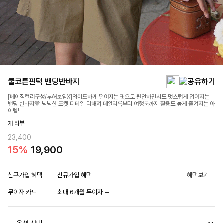
쿨코튼핀턱 밴딩반바지
[베이직컬러구성/부해보임X]와이드하게 떨어지는 핏으로 편안하면서도 멋스럽게 입어지는
밴딩 반바지🤎 넉넉한 포켓 디테일 더해져 데일리룩부터 여행룩까지 활용도 높게 즐겨지는 아
이템!
개 리뷰
23,400
15%
19,900
신규가입 혜택
신규가입 혜택
혜택보기
무이자 카드
최대 6개월 무이자