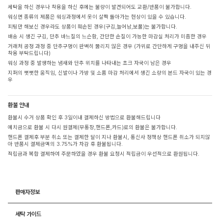
세탁을 하신 경우나 착용을 하신 후에는 불량이 발견되어도 교환/반품이 불가합니다.
워싱면 종류의 제품은 워싱과정에서 옷이 살짝 돌아가는 현상이 있을 수 있습니다.
피팅만 해보신 경우라도 상품이 훼손된 경우(구김,늘어남,보풀)는 불가합니다.
배송 시 생긴 구김, 단추 바느질의 느슨함, 간단한 손질이 가능한 마감실 처리가 미흡한 경우
거래처 공정 과정 중 단추구멍이 완벽히 뚫리지 않은 경우 (가위로 간단하게 구멍을 내주신 뒤
착용 부탁드립니다)
워싱 과정 중 발생하는 냄새와 단추 위치를 나타내는 초크 자국이 남은 경우
지퍼의 뻣뻣한 움직임, 신발이나 가방 및 소품 마감 처리에서 생긴 소량의 본드 자국이 있는 경
우
환불 안내
환불시 수거 상품 확인 후 3일이내 결제하신 방법으로 환불해드립니다
예치금으로 환불 시 다시 원결제(무통장,핸드폰,카드)로의 환불은 불가합니다.
핸드폰 결제후 부분 취소 또는 결제한 달이 지나 환불시, 통신사 정책상 핸드폰 취소가 되지않
아 반품시 결제금액의 3.75%가 차감 후 환불됩니다.
적립금과 복합 결제하여 주문하였을 경우 환불 요청시 적립금이 우선적으로 환원됩니다.
판매자정보
세탁 가이드