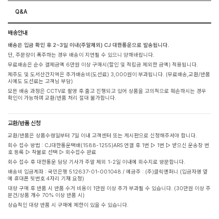
Q&A
배송안내
배송은 입금 확인 후 2~3일 이내(주말제외) CJ 대한통운으로 발송됩니다.
단, 주문량이 폭주하는 경우 배송이 지연될 수 있으니 양해바랍니다.
무료배송은 순수 결제금액 6만원 이상 구매시(할인 및 적립금 제외한 금액) 적용됩니다.
제주도 및 도서산간지역은 추가배송비(도선료) 3,000원이 부과됩니다. (무료배송,교환/반품
시에도 도선료는 고객님 부담)
모든 배송 과정은 CCTV로 촬영 후 출고 진행되고 있어 상품을 고의적으로 훼손하시는 경우
확인이 가능하며 교환/반품 처리 절대 불가합니다.
교환/반품 신청
교환/반품은 상품수령일부터 7일 이내 고객센터 또는 게시판으로 신청해주셔야 합니다.
회수 접수 방법 : CJ대한통운택배(1588-1255)ARS 연결 후 1번 ▷ 1번 ▷ 받으신 운송장 번
호 등록 ▷ 착불로 선택 ▷ 회수접수 완료
회수 접수 후 대한통운 담당 기사가 주말 제외 1-2일 이내에 회수지로 방문합니다.
배송비 입금계좌 : 국민은행 512637-01-001048 / 예금주 : (주)클릭앤퍼니 (입금자명 옆
에 휴대폰 뒷번호 4자리 기재 요청)
대량 구매 후 반품 시 반품 수거 비용이 1만원 이상 추가 부과될 수 있습니다. (30만원 이상 주
문건/상품 개수 70% 이상 반품 시)
상습적인 대량 반품 시 구매에 제한이 있을 수 있습니다.