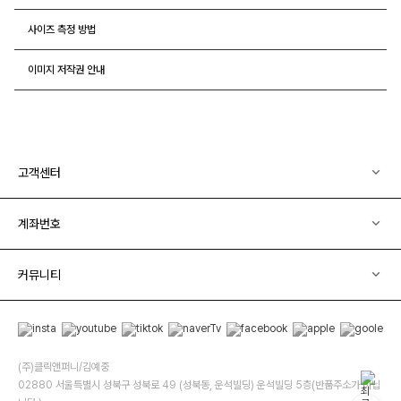
사이즈 측정 방법
이미지 저작권 안내
고객센터
계좌번호
커뮤니티
(주)클릭앤퍼니/김예중
02880 서울특별시 성북구 성북로 49 (성북동, 운석빌딩) 운석빌딩 5층(반품주소가 아닙