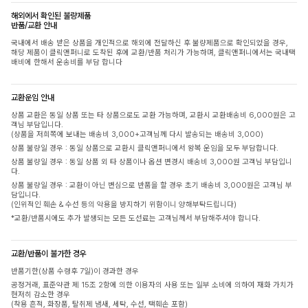
해외에서 확인된 불량제품
반품/교환 안내
국내에서 배송 받은 상품을 개인적으로 해외에 전달하신 후 불량제품으로 확인되었을 경우,
해당 제품이 클릭앤퍼니로 도착된 후에 교환/반품 처리가 가능하며, 클릭앤퍼니에서는 국내택
배비에 한해서 운송비를 부담 합니다
교환운임 안내
상품 교환은 동일 상품 또는 타 상품으로도 교환 가능하며, 교환시 교환배송비 6,000원은 고
객님 부담입니다.
(상품을 저희쪽에 보내는 배송비 3,000+고객님께 다시 발송되는 배송비 3,000)
상품 불량일 경우 : 동일 상품으로 교환시 클릭앤퍼니에서 왕복 운임을 모두 부담합니다.
상품 불량일 경우 : 동일 상품 외 타 상품이나 옵션 변경시 배송비 3,000원 고객님 부담입니
다.
상품 불량일 경우 : 교환이 아닌 변심으로 반품을 할 경우 초기 배송비 3,000원은 고객님 부
담입니다.
(인위적인 훼손 & 수선 등의 악용을 방지하기 위함이니 양해부탁드립니다)
*교환/반품시에도 추가 발생되는 모든 도선료는 고객님께서 부담해주셔야 합니다.
교환/반품이 불가한 경우
반품기한(상품 수령후 7일)이 경과한 경우
공정거래, 표준약관 제 15조 2항에 의한 이용자의 사용 또는 일부 소비에 의하여 재화 가치가
현저히 감소한 경우
(착용 흔적, 화장품, 탈취제 냄새, 세탁, 수선, 택훼손 포함)