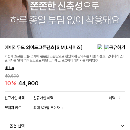
에어리무드 와이드코튼팬츠[S,M,L사이즈]
가볍게 흐르는 코튼 소재에 쫀쫀한 스판감으로 편안하게 감싸주는 데일리 팬츠, 군더더기 없이
떨어지는 일자 와이드핏으로 어떤 코디에도 깔끔하게 매치되는 아이템🤍
개 리뷰
49,800
10%
44,900
신규가입 혜택
신규가입 혜택
혜택보기
무이자 카드
최대 6개월 무이자