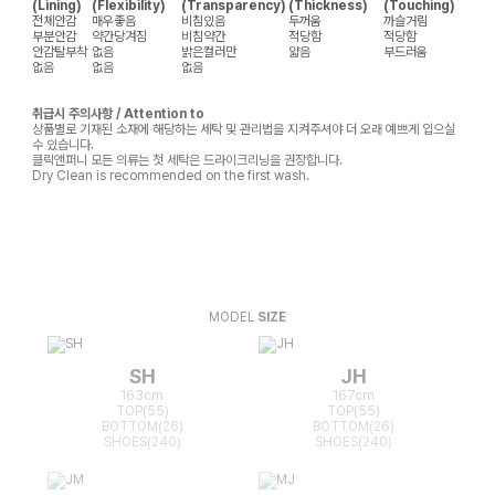
(Lining)
(Flexibility)
(Transparency)
(Thickness)
(Touching)
전체안감
매우좋음
비침있음
두꺼움
까슬거림
부분안감
약간당겨짐
비침약간
적당함
적당함
안감탈부착
없음
밝은컬러만
얇음
부드러움
없음
없음
없음
취급시 주의사항 / Attention to
상품별로 기재된 소재에 해당하는 세탁 및 관리법을 지켜주셔야 더 오래 예쁘게 입으실
수 있습니다.
클릭앤퍼니 모든 의류는 첫 세탁은 드라이크리닝을 권장합니다.
Dry Clean is recommended on the first wash.
MODEL
SIZE
SH
JH
163cm
167cm
TOP(55)
TOP(55)
BOTTOM(26)
BOTTOM(26)
SHOES(240)
SHOES(240)