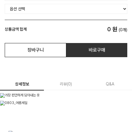
0
원
상품금액 합계
(
0
개)
장바구니
바로구매
상세정보
리뷰
(
0
)
Q&A