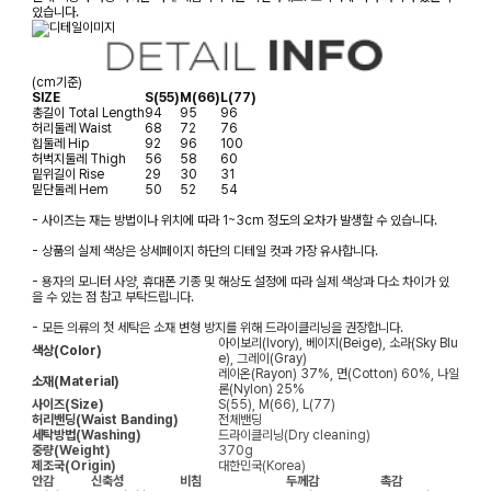
있습니다.
(cm기준)
SIZE
S(55)
M(66)
L(77)
총길이
Total Length
94
95
96
허리둘레
Waist
68
72
76
힙둘레
Hip
92
96
100
허벅지둘레
Thigh
56
58
60
밑위길이
Rise
29
30
31
밑단둘레
Hem
50
52
54
- 사이즈는 재는 방법이나 위치에 따라 1~3cm 정도의 오차가 발생할 수 있습니다.
- 상품의 실제 색상은 상세페이지 하단의 디테일 컷과 가장 유사합니다.
- 용자의 모니터 사양, 휴대폰 기종 및 해상도 설정에 따라 실제 색상과 다소 차이가 있
을 수 있는 점 참고 부탁드립니다.
- 모든 의류의 첫 세탁은 소재 변형 방지를 위해 드라이클리닝을 권장합니다.
아이보리(Ivory), 베이지(Beige), 소라(Sky Blu
색상(Color)
e), 그레이(Gray)
레이온(Rayon) 37%, 면(Cotton) 60%, 나일
소재(Material)
론(Nylon) 25%
사이즈(Size)
S(55), M(66), L(77)
허리밴딩(Waist Banding)
전체밴딩
세탁방법(Washing)
드라이클리닝(Dry cleaning)
중량(Weight)
370g
제조국(Origin)
대한민국(Korea)
안감
신축성
비침
두께감
촉감