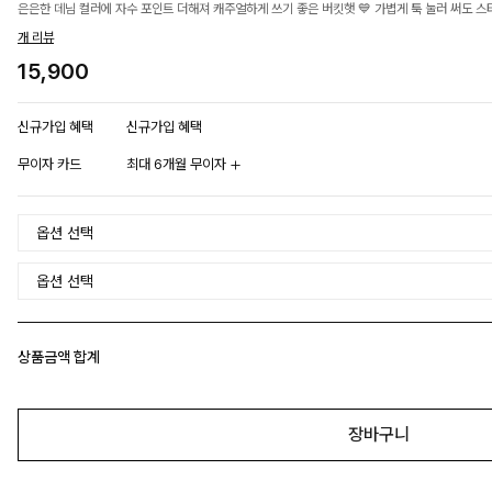
은은한 데님 컬러에 자수 포인트 더해져 캐주얼하게 쓰기 좋은 버킷햇 💙 가볍게 툭 눌러 써도
개 리뷰
15,900
신규가입 혜택
신규가입 혜택
무이자 카드
최대 6개월 무이자
상품금액 합계
장바구니