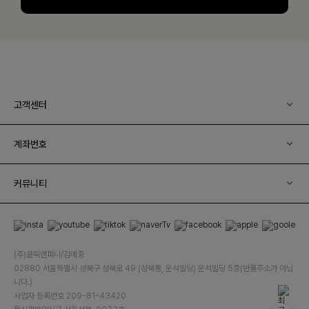
고객센터
계좌번호
커뮤니티
(주)클릭앤퍼니/김예중
02880 서울특별시 성북구 성북로 49 (성북동, 운석빌딩) 운석빌딩 5층(반품주소가 아닙
니다.)
사업자 등록번호 209-81-43420