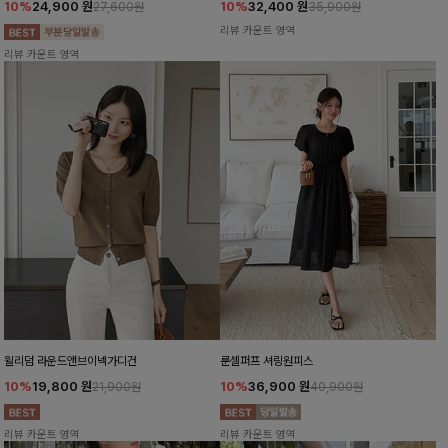
10%
24,900
원
10%
32,400
원
27,600원
35,900원
리뷰 카운트 영역
리뷰 카운트 영역
윌리덤 라운드앤브이넥가디건
룬셀퍼프 셔링원피스
10%
19,800
원
10%
36,900
원
21,900원
40,900원
리뷰 카운트 영역
리뷰 카운트 영역