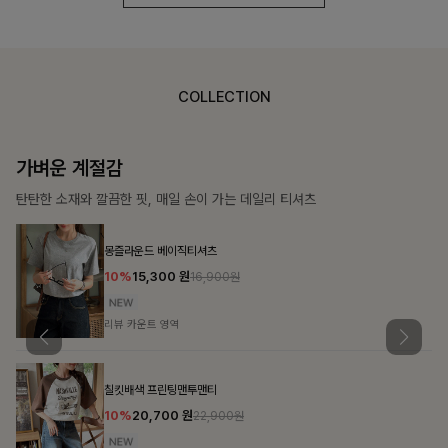
COLLECTION
가장 쉬운 코디
특별한 날부터 일상까지 함께하는 룩
큐플리츠 블라우스+스커트+벨트SET
10%
57,600
원
63,900원
리뷰 카운트 영역
밴스트라이프 스트링원피스
25%
35,100
원
46,800원