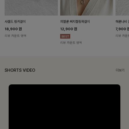
헤룬나비 
사셀드 링귀걸이
피엘룬 써지컬링목걸이
7,900
18,900
원
12,900
원
리뷰 카운
리뷰 카운트 영역
리뷰 카운트 영역
SHORTS VIDEO
더보기