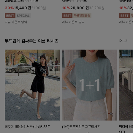
앤즌린넨 스퀘어나시니트
킹밋배색 카라니트
캘핀패턴 
30%
15,400
원
10%
29,900
원
18%
32
21,900원
33,200원
리뷰 카운트 영역
리뷰 카운트 영역
리뷰 카운
부드럽게 감싸주는 여름 티셔츠
더보기
테킷미 레터링티셔츠+반바지SET
(1+1)앤튼펜던트 퍼프티셔츠
밍디아 
SET