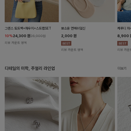
뽀소옹 면메쉬덧신
그렌스 토트백+파우치+스트랩SET
케루디 자
2,000
원
10%
24,300
원
8,900
26,900원
리뷰 카운트 영역
리뷰 카운트 영역
리뷰 카운
디테일의 미학, 주얼리 라인업
더보기