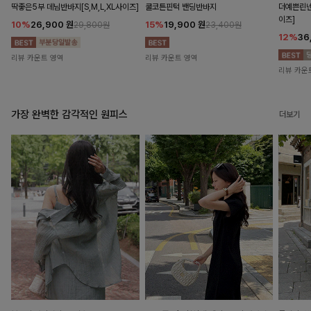
딱좋은5부 데님반바지[S,M,L,XL사이즈]
쿨코튼핀턱 밴딩반바지
더예쁜린넨
이즈]
10%
26,900
원
15%
19,900
원
29,800원
23,400원
12%
36
리뷰 카운트 영역
리뷰 카운트 영역
리뷰 카운
가장 완벽한 감각적인 원피스
더보기