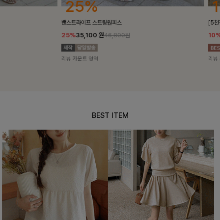
25%
10%
밴스트라이프 스트링원피스
[5천장돌파/C
25%
35,100
원
10%
34,90
46,800원
리뷰 카운트 영역
리뷰 카운트 영
BEST ITEM