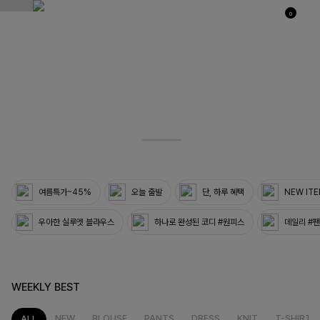
0
03
33
여름특가~45%
오늘 출발
단, 하루 혜택
NEW IT
우아한 실루엣 블라우스
하나로 완성된 코디 #원피스
데일리 #
WEEKLY BEST
NEW
BLOUSE
PANTS
DRESS
KNIT
T-SHIRT
ALL