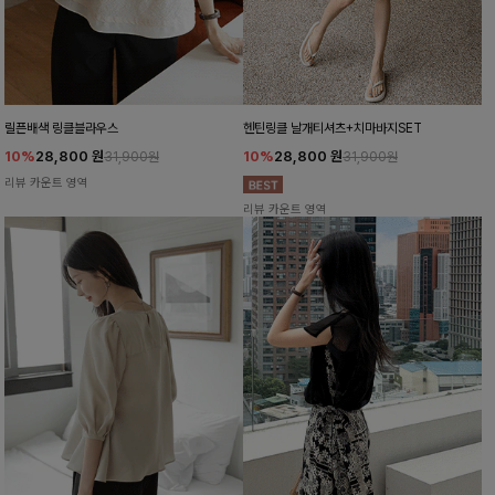
릴픈배색 링클블라우스
헨틴링클 날개티셔츠+치마바지SET
10%
28,800
원
10%
28,800
원
31,900원
31,900원
리뷰 카운트 영역
리뷰 카운트 영역