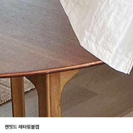
켄밋드 레터링볼캡