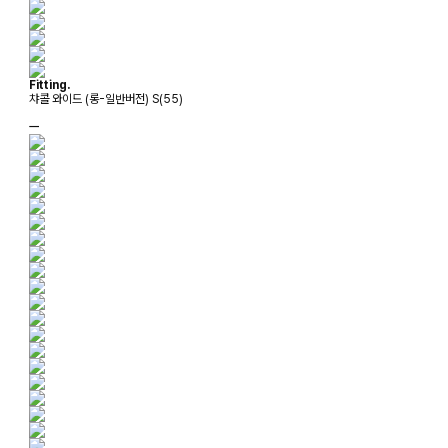
Fitting.
챠콜 와이드 (롱-일반버전) S(55)
ㅡ