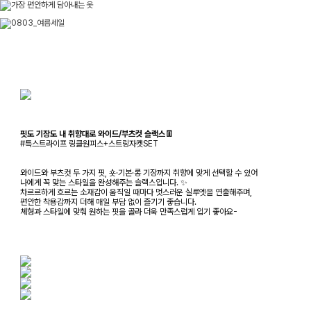
핏도 기장도 내 취향대로 와이드/부츠컷 슬랙스👖
#특스트라이프 링클원피스+스트링자켓SET
와이드와 부츠컷 두 가지 핏, 숏·기본·롱 기장까지 취향에 맞게 선택할 수 있어
나에게 꼭 맞는 스타일을 완성해주는 슬랙스입니다. ✨
차르르하게 흐르는 소재감이 움직일 때마다 멋스러운 실루엣을 연출해주며,
편안한 착용감까지 더해 매일 부담 없이 즐기기 좋습니다.
체형과 스타일에 맞춰 원하는 핏을 골라 더욱 만족스럽게 입기 좋아요-