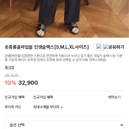
숏중롱골라입을 인생슬랙스[S,M,L,XL사이즈]
[여름버전출시]쫀쫀한 스판으로 편안하게 착용되어 누구나 입기 좋은 데일리 슬랙스!숏·기본·
롱 기장과 와이드·부츠컷 핏까지 취향에 맞게 선택할 수 있어 더욱 만족스러워요
개 리뷰
36,500
10%
32,900
신규가입 혜택
신규가입 혜택
혜택보기
무이자 카드
최대 6개월 무이자