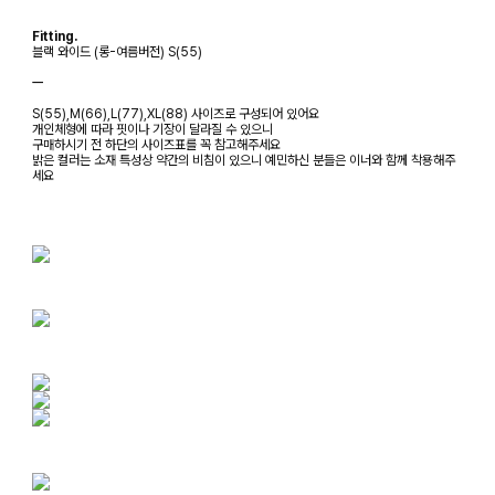
Fitting.
블랙 와이드 (롱-여름버전) S(55)
ㅡ
S(55),M(66),L(77),XL(88) 사이즈로 구성되어 있어요
개인체형에 따라 핏이나 기장이 달라질 수 있으니
구매하시기 전 하단의 사이즈표를 꼭 참고해주세요
밝은 컬러는 소재 특성상 약간의 비침이 있으니 예민하신 분들은 이너와 함께 착용해주
세요