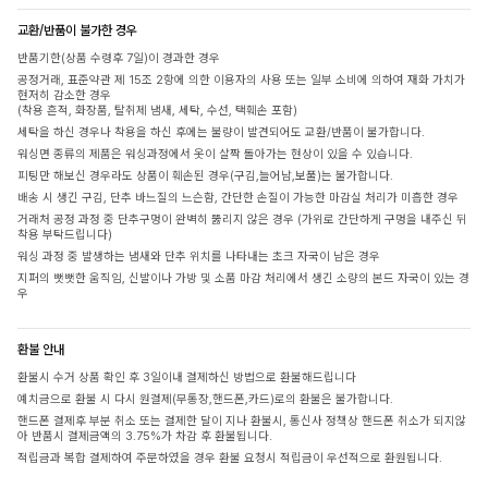
교환/반품이 불가한 경우
반품기한(상품 수령후 7일)이 경과한 경우
공정거래, 표준약관 제 15조 2항에 의한 이용자의 사용 또는 일부 소비에 의하여 재화 가치가
현저히 감소한 경우
(착용 흔적, 화장품, 탈취제 냄새, 세탁, 수선, 택훼손 포함)
세탁을 하신 경우나 착용을 하신 후에는 불량이 발견되어도 교환/반품이 불가합니다.
워싱면 종류의 제품은 워싱과정에서 옷이 살짝 돌아가는 현상이 있을 수 있습니다.
피팅만 해보신 경우라도 상품이 훼손된 경우(구김,늘어남,보풀)는 불가합니다.
배송 시 생긴 구김, 단추 바느질의 느슨함, 간단한 손질이 가능한 마감실 처리가 미흡한 경우
거래처 공정 과정 중 단추구멍이 완벽히 뚫리지 않은 경우 (가위로 간단하게 구멍을 내주신 뒤
착용 부탁드립니다)
워싱 과정 중 발생하는 냄새와 단추 위치를 나타내는 초크 자국이 남은 경우
지퍼의 뻣뻣한 움직임, 신발이나 가방 및 소품 마감 처리에서 생긴 소량의 본드 자국이 있는 경
우
환불 안내
환불시 수거 상품 확인 후 3일이내 결제하신 방법으로 환불해드립니다
예치금으로 환불 시 다시 원결제(무통장,핸드폰,카드)로의 환불은 불가합니다.
핸드폰 결제후 부분 취소 또는 결제한 달이 지나 환불시, 통신사 정책상 핸드폰 취소가 되지않
아 반품시 결제금액의 3.75%가 차감 후 환불됩니다.
적립금과 복합 결제하여 주문하였을 경우 환불 요청시 적립금이 우선적으로 환원됩니다.