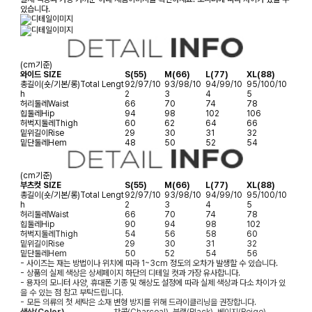
있습니다.
(cm기준)
와이드 SIZE
S(55)
M(66)
L(77)
XL(88)
총길이(숏/기본/롱)
Total Lengt
92/97/10
93/98/10
94/99/10
95/100/10
h
2
3
4
5
허리둘레
Waist
66
70
74
78
힙둘레
Hip
94
98
102
106
허벅지둘레
Thigh
60
62
64
66
밑위길이
Rise
29
30
31
32
밑단둘레
Hem
48
50
52
54
(cm기준)
부츠컷 SIZE
S(55)
M(66)
L(77)
XL(88)
총길이(숏/기본/롱)
Total Lengt
92/97/10
93/98/10
94/99/10
95/100/10
h
2
3
4
5
허리둘레
Waist
66
70
74
78
힙둘레
Hip
90
94
98
102
허벅지둘레
Thigh
54
56
58
60
밑위길이
Rise
29
30
31
32
밑단둘레
Hem
50
52
54
56
- 사이즈는 재는 방법이나 위치에 따라 1~3cm 정도의 오차가 발생할 수 있습니다.
- 상품의 실제 색상은 상세페이지 하단의 디테일 컷과 가장 유사합니다.
- 용자의 모니터 사양, 휴대폰 기종 및 해상도 설정에 따라 실제 색상과 다소 차이가 있
을 수 있는 점 참고 부탁드립니다.
- 모든 의류의 첫 세탁은 소재 변형 방지를 위해 드라이클리닝을 권장합니다.