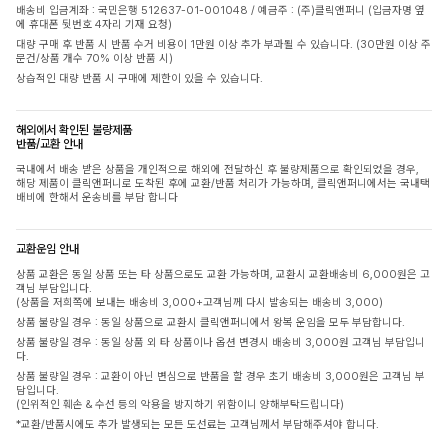
배송비 입금계좌 : 국민은행 512637-01-001048 / 예금주 : (주)클릭앤퍼니 (입금자명 옆
에 휴대폰 뒷번호 4자리 기재 요청)
대량 구매 후 반품 시 반품 수거 비용이 1만원 이상 추가 부과될 수 있습니다. (30만원 이상 주
문건/상품 개수 70% 이상 반품 시)
상습적인 대량 반품 시 구매에 제한이 있을 수 있습니다.
해외에서 확인된 불량제품
반품/교환 안내
국내에서 배송 받은 상품을 개인적으로 해외에 전달하신 후 불량제품으로 확인되었을 경우,
해당 제품이 클릭앤퍼니로 도착된 후에 교환/반품 처리가 가능하며, 클릭앤퍼니에서는 국내택
배비에 한해서 운송비를 부담 합니다
교환운임 안내
상품 교환은 동일 상품 또는 타 상품으로도 교환 가능하며, 교환시 교환배송비 6,000원은 고
객님 부담입니다.
(상품을 저희쪽에 보내는 배송비 3,000+고객님께 다시 발송되는 배송비 3,000)
상품 불량일 경우 : 동일 상품으로 교환시 클릭앤퍼니에서 왕복 운임을 모두 부담합니다.
상품 불량일 경우 : 동일 상품 외 타 상품이나 옵션 변경시 배송비 3,000원 고객님 부담입니
다.
상품 불량일 경우 : 교환이 아닌 변심으로 반품을 할 경우 초기 배송비 3,000원은 고객님 부
담입니다.
(인위적인 훼손 & 수선 등의 악용을 방지하기 위함이니 양해부탁드립니다)
*교환/반품시에도 추가 발생되는 모든 도선료는 고객님께서 부담해주셔야 합니다.