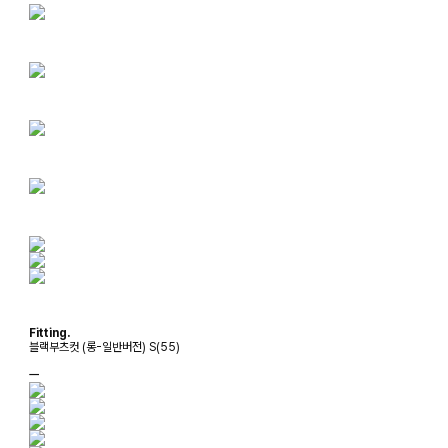
Fitting.
블랙부츠컷 (롱-일반버전) S(55)
ㅡ