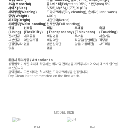
색상(Color)
챠콜(Charcoal), 블랙(Black), 베이지(Beige)
소재(Material)
폴리에스터(Polyester) 95%, 스판(Span) 5%
사이즈(Size)
S(55),M(66),L(77),XL(88)
세탁방법(Washing)
드라이크리닝(Dry cleaning), 손세탁(Hand wash)
중량(Weight)
400g
제조국(Origin)
대한민국(Korea)
허리밴딩(Waist banding)
전체밴딩(Full banding)
안감
신축성
비침
두께감
촉감
(Lining)
(Flexibility)
(Transparency)
(Thickness)
(Touching)
전체안감
매우좋음
비침있음
두꺼움
까슬거림
부분안감
약간당겨짐
비침약간
적당함(일반버전)
적당함
안감탈부착
없음
밝은칼라만
얇음(여름버전)
부드러움
없음
없음
취급시 주의사항 / Attention to
상품별로 기재된 소재에 해당하는 세탁 및 관리법을 지켜주셔야 더 오래 예쁘게 입으실
수 있습니다.
클릭앤퍼니 모든 의류는 첫 세탁은 드라이크리닝을 권장합니다.
Dry Clean is recommended on the first wash.
MODEL
SIZE
SH
JH