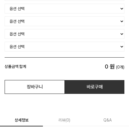
0
원
상품금액 합계
(
0
개)
장바구니
바로구매
상세정보
리뷰
(
0
)
Q&A