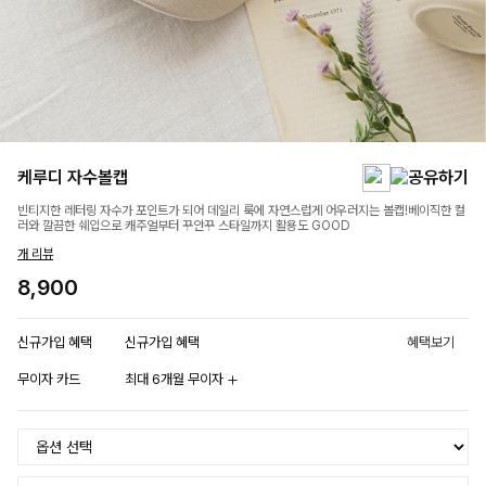
케루디 자수볼캡
빈티지한 레터링 자수가 포인트가 되어 데일리 룩에 자연스럽게 어우러지는 볼캡!베이직한 컬
러와 깔끔한 쉐입으로 캐주얼부터 꾸안꾸 스타일까지 활용도 GOOD
개 리뷰
8,900
신규가입 혜택
신규가입 혜택
혜택보기
무이자 카드
최대 6개월 무이자