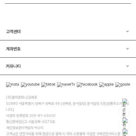
고객센터
계좌번호
커뮤니티
(주)클릭앤퍼니/김예중
02880 서울특별시 성북구 성북로 49 (성북동, 운석빌딩) 운석빌딩 5층(반품주소가 아닙
니다.)
사업자 등록번호 209-81-43420
통신판매업신고 서울성북-0073호
개인정보관리책임자 박수미
고객님은 안전거래를 위해 현금으로 결제 시 저희 소핑몰에 가입한 구매안전서비스를 이용