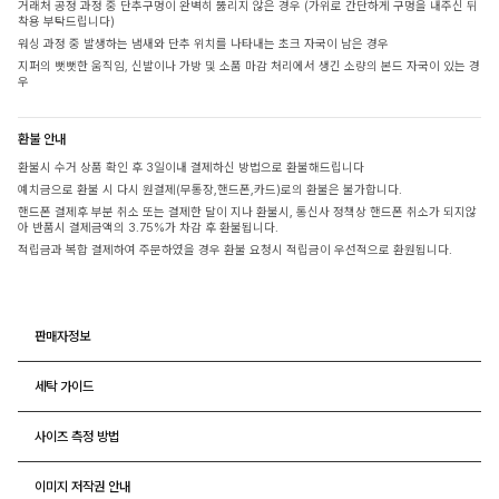
거래처 공정 과정 중 단추구멍이 완벽히 뚫리지 않은 경우 (가위로 간단하게 구멍을 내주신 뒤
착용 부탁드립니다)
워싱 과정 중 발생하는 냄새와 단추 위치를 나타내는 초크 자국이 남은 경우
지퍼의 뻣뻣한 움직임, 신발이나 가방 및 소품 마감 처리에서 생긴 소량의 본드 자국이 있는 경
우
환불 안내
환불시 수거 상품 확인 후 3일이내 결제하신 방법으로 환불해드립니다
예치금으로 환불 시 다시 원결제(무통장,핸드폰,카드)로의 환불은 불가합니다.
핸드폰 결제후 부분 취소 또는 결제한 달이 지나 환불시, 통신사 정책상 핸드폰 취소가 되지않
아 반품시 결제금액의 3.75%가 차감 후 환불됩니다.
적립금과 복합 결제하여 주문하였을 경우 환불 요청시 적립금이 우선적으로 환원됩니다.
판매자정보
세탁 가이드
사이즈 측정 방법
이미지 저작권 안내