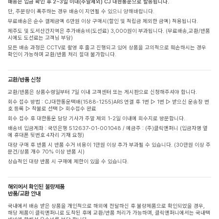
배송은 입금 확인 후 2~3일 이내(주말제외) CJ 대한통운으로 발송됩니다.
단, 주문량이 폭주하는 경우 배송이 지연될 수 있으니 양해바랍니다.
무료배송은 순수 결제금액 6만원 이상 구매시(할인 및 적립금 제외한 금액) 적용됩니다.
제주도 및 도서산간지역은 추가배송비(도선료) 3,000원이 부과됩니다. (무료배송,교환/반품
시에도 도선료는 고객님 부담)
모든 배송 과정은 CCTV로 촬영 후 출고 진행되고 있어 상품을 고의적으로 훼손하시는 경우
확인이 가능하며 교환/반품 처리 절대 불가합니다.
교환/반품 신청
교환/반품은 상품수령일부터 7일 이내 고객센터 또는 게시판으로 신청해주셔야 합니다.
회수 접수 방법 : CJ대한통운택배(1588-1255)ARS 연결 후 1번 ▷ 1번 ▷ 받으신 운송장 번
호 등록 ▷ 착불로 선택 ▷ 회수접수 완료
회수 접수 후 대한통운 담당 기사가 주말 제외 1-2일 이내에 회수지로 방문합니다.
배송비 입금계좌 : 국민은행 512637-01-001048 / 예금주 : (주)클릭앤퍼니 (입금자명 옆
에 휴대폰 뒷번호 4자리 기재 요청)
대량 구매 후 반품 시 반품 수거 비용이 1만원 이상 추가 부과될 수 있습니다. (30만원 이상 주
문건/상품 개수 70% 이상 반품 시)
상습적인 대량 반품 시 구매에 제한이 있을 수 있습니다.
해외에서 확인된 불량제품
반품/교환 안내
국내에서 배송 받은 상품을 개인적으로 해외에 전달하신 후 불량제품으로 확인되었을 경우,
해당 제품이 클릭앤퍼니로 도착된 후에 교환/반품 처리가 가능하며, 클릭앤퍼니에서는 국내택