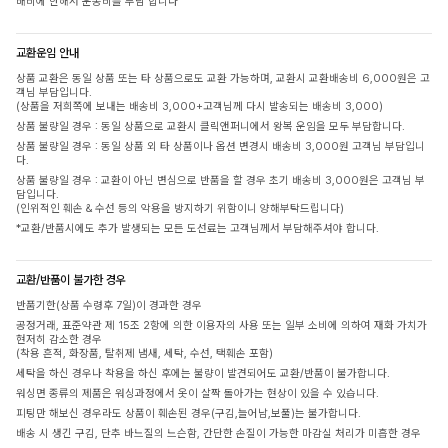
배비에 한해서 운송비를 부담 합니다
교환운임 안내
상품 교환은 동일 상품 또는 타 상품으로도 교환 가능하며, 교환시 교환배송비 6,000원은 고
객님 부담입니다.
(상품을 저희쪽에 보내는 배송비 3,000+고객님께 다시 발송되는 배송비 3,000)
상품 불량일 경우 : 동일 상품으로 교환시 클릭앤퍼니에서 왕복 운임을 모두 부담합니다.
상품 불량일 경우 : 동일 상품 외 타 상품이나 옵션 변경시 배송비 3,000원 고객님 부담입니
다.
상품 불량일 경우 : 교환이 아닌 변심으로 반품을 할 경우 초기 배송비 3,000원은 고객님 부
담입니다.
(인위적인 훼손 & 수선 등의 악용을 방지하기 위함이니 양해부탁드립니다)
*교환/반품시에도 추가 발생되는 모든 도선료는 고객님께서 부담해주셔야 합니다.
교환/반품이 불가한 경우
반품기한(상품 수령후 7일)이 경과한 경우
공정거래, 표준약관 제 15조 2항에 의한 이용자의 사용 또는 일부 소비에 의하여 재화 가치가
현저히 감소한 경우
(착용 흔적, 화장품, 탈취제 냄새, 세탁, 수선, 택훼손 포함)
세탁을 하신 경우나 착용을 하신 후에는 불량이 발견되어도 교환/반품이 불가합니다.
워싱면 종류의 제품은 워싱과정에서 옷이 살짝 돌아가는 현상이 있을 수 있습니다.
피팅만 해보신 경우라도 상품이 훼손된 경우(구김,늘어남,보풀)는 불가합니다.
배송 시 생긴 구김, 단추 바느질의 느슨함, 간단한 손질이 가능한 마감실 처리가 미흡한 경우