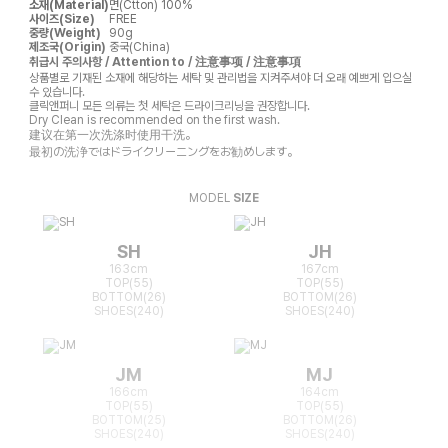
소재(Material)
면(Ctton) 100%
사이즈(Size)
FREE
중량(Weight)
90g
제조국(Origin)
중국(China)
취급시 주의사항 / Attention to / 注意事项 / 注意事項
상품별로 기재된 소재에 해당하는 세탁 및 관리법을 지켜주셔야 더 오래 예쁘게 입으실
수 있습니다.
클릭앤퍼니 모든 의류는 첫 세탁은 드라이크리닝을 권장합니다.
Dry Clean is recommended on the first wash.
建议在第一次洗涤时使用干洗。
最初の洗浄ではドライクリーニングをお勧めします。
MODEL
SIZE
SH
JH
163cm
167cm
TOP(55)
TOP(55)
BOTTOM(26)
BOTTOM(26)
SHOES(240)
SHOES(240)
JM
MJ
166cm
164cm
TOP(55)
TOP(55)
BOTTOM(25)
BOTTOM(26)
SHOES(240)
SHOES(240)