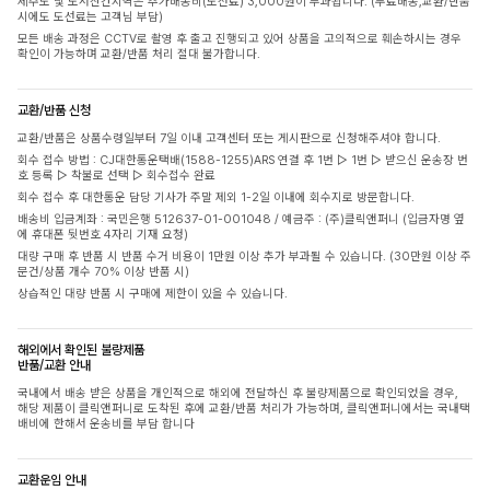
제주도 및 도서산간지역은 추가배송비(도선료) 3,000원이 부과됩니다. (무료배송,교환/반품
시에도 도선료는 고객님 부담)
모든 배송 과정은 CCTV로 촬영 후 출고 진행되고 있어 상품을 고의적으로 훼손하시는 경우
확인이 가능하며 교환/반품 처리 절대 불가합니다.
교환/반품 신청
교환/반품은 상품수령일부터 7일 이내 고객센터 또는 게시판으로 신청해주셔야 합니다.
회수 접수 방법 : CJ대한통운택배(1588-1255)ARS 연결 후 1번 ▷ 1번 ▷ 받으신 운송장 번
호 등록 ▷ 착불로 선택 ▷ 회수접수 완료
회수 접수 후 대한통운 담당 기사가 주말 제외 1-2일 이내에 회수지로 방문합니다.
배송비 입금계좌 : 국민은행 512637-01-001048 / 예금주 : (주)클릭앤퍼니 (입금자명 옆
에 휴대폰 뒷번호 4자리 기재 요청)
대량 구매 후 반품 시 반품 수거 비용이 1만원 이상 추가 부과될 수 있습니다. (30만원 이상 주
문건/상품 개수 70% 이상 반품 시)
상습적인 대량 반품 시 구매에 제한이 있을 수 있습니다.
해외에서 확인된 불량제품
반품/교환 안내
국내에서 배송 받은 상품을 개인적으로 해외에 전달하신 후 불량제품으로 확인되었을 경우,
해당 제품이 클릭앤퍼니로 도착된 후에 교환/반품 처리가 가능하며, 클릭앤퍼니에서는 국내택
배비에 한해서 운송비를 부담 합니다
교환운임 안내