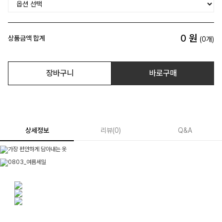
0
원
상품금액 합계
(
0
개)
장바구니
바로구매
상세정보
리뷰
(
0
)
Q&A