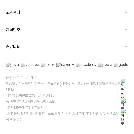
고객센터
계좌번호
커뮤니티
(주)클릭앤퍼니/김예중
02880 서울특별시 성북구 성북로 49 (성북동, 운석빌딩) 운석빌딩 5층(반품주소가 아닙
니다.)
사업자 등록번호 209-81-43420
통신판매업신고 서울성북-0073호
개인정보관리책임자 박수미
고객님은 안전거래를 위해 현금으로 결제 시 저희 소핑몰에 가입한 구매안전서비스를 이용
하실 수 있습니다.