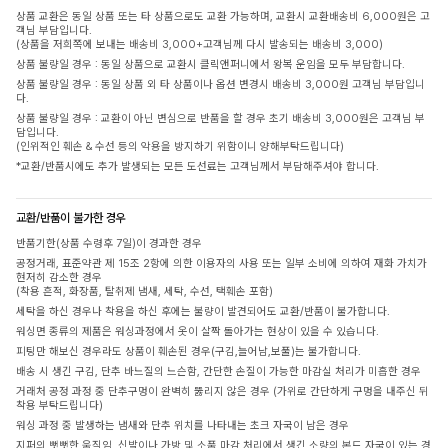
상품 교환은 동일 상품 또는 타 상품으로도 교환 가능하며, 교환시 교환배송비 6,000원은 고
객님 부담입니다.
(상품을 저희쪽에 보내는 배송비 3,000+고객님께 다시 발송되는 배송비 3,000)
상품 불량일 경우 : 동일 상품으로 교환시 클릭앤퍼니에서 왕복 운임을 모두 부담합니다.
상품 불량일 경우 : 동일 상품 외 타 상품이나 옵션 변경시 배송비 3,000원 고객님 부담입니
다.
상품 불량일 경우 : 교환이 아닌 변심으로 반품을 할 경우 초기 배송비 3,000원은 고객님 부
담입니다.
(인위적인 훼손 & 수선 등의 악용을 방지하기 위함이니 양해부탁드립니다)
*교환/반품시에도 추가 발생되는 모든 도선료는 고객님께서 부담해주셔야 합니다.
교환/반품이 불가한 경우
반품기한(상품 수령후 7일)이 경과한 경우
공정거래, 표준약관 제 15조 2항에 의한 이용자의 사용 또는 일부 소비에 의하여 재화 가치가
현저히 감소한 경우
(착용 흔적, 화장품, 탈취제 냄새, 세탁, 수선, 택훼손 포함)
세탁을 하신 경우나 착용을 하신 후에는 불량이 발견되어도 교환/반품이 불가합니다.
워싱면 종류의 제품은 워싱과정에서 옷이 살짝 돌아가는 현상이 있을 수 있습니다.
피팅만 해보신 경우라도 상품이 훼손된 경우(구김,늘어남,보풀)는 불가합니다.
배송 시 생긴 구김, 단추 바느질의 느슨함, 간단한 손질이 가능한 마감실 처리가 미흡한 경우
거래처 공정 과정 중 단추구멍이 완벽히 뚫리지 않은 경우 (가위로 간단하게 구멍을 내주신 뒤
착용 부탁드립니다)
워싱 과정 중 발생하는 냄새와 단추 위치를 나타내는 초크 자국이 남은 경우
지퍼의 뻣뻣한 움직임, 신발이나 가방 및 소품 마감 처리에서 생긴 소량의 본드 자국이 있는 경