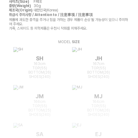
사이즈(Size)
FREE
중량(Weight)
30g
제조국(Origin)
대한민국(Korea)
취급시 주의사항 / Attention to / 注意事项 / 注意事項
제품에 과도한 충격을 주거나 힘을 가하는 경우 제품이 손상 될 가능성이 있으니 주의하
여 주세요.
가죽, 스웨이드 등 피혁제품은 우천시 착화를 피해주세요.
MODEL
SIZE
SH
JH
163cm
167cm
TOP(55)
TOP(55)
BOTTOM(26)
BOTTOM(26)
SHOES(240)
SHOES(240)
JM
MJ
166cm
164cm
TOP(55)
TOP(55)
BOTTOM(25)
BOTTOM(26)
SHOES(240)
SHOES(240)
SA
EJ