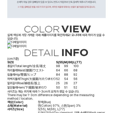
실제 색상과 가장 가까운 아래 제품이미지를 확인하세요! 모니터에 따라 차이가 있을 수
있습니다.
(cm기준)
SIZE
S(55)
M(66)
L(77)
총길이
Total length/全長/着丈
98
99
100
허리둘레
Waist/腰圍/ウエスト
64
66
68
힙둘레
Hip/臀圍/ヒップ
84
88
92
허벅지둘레
Thigh/大腿圍/わたりまわり
52
54
56
밑위길이
Rise/褲檔長/股上
25
26
27
밑단둘레
Hem/下擺圍/裾まわり
50
51
52
사이즈는 재는 위치에 따라 1~3cm의 오차가 생길 수 있습니다.
There may be 1~3cm difference depending on the measuring
method / location.
색상(Color)
청색(Blue)
소재(Material)
면(Cotton) 97%, 스판(Span) 3%
사이즈(Size)
S(55), M(66), L(77)
드라이크리닝(Dry cleaning), 단독 손세탁(Wash separ