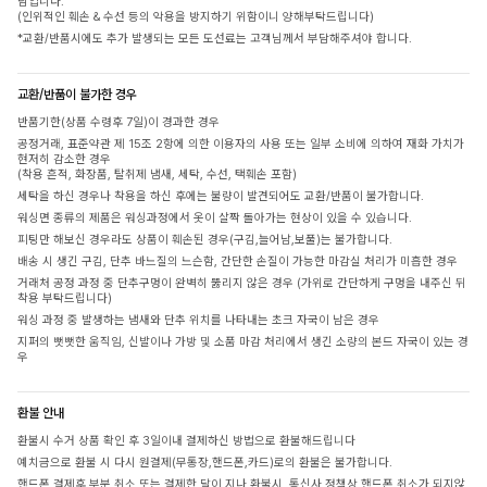
담입니다.
(인위적인 훼손 & 수선 등의 악용을 방지하기 위함이니 양해부탁드립니다)
*교환/반품시에도 추가 발생되는 모든 도선료는 고객님께서 부담해주셔야 합니다.
교환/반품이 불가한 경우
반품기한(상품 수령후 7일)이 경과한 경우
공정거래, 표준약관 제 15조 2항에 의한 이용자의 사용 또는 일부 소비에 의하여 재화 가치가
현저히 감소한 경우
(착용 흔적, 화장품, 탈취제 냄새, 세탁, 수선, 택훼손 포함)
세탁을 하신 경우나 착용을 하신 후에는 불량이 발견되어도 교환/반품이 불가합니다.
워싱면 종류의 제품은 워싱과정에서 옷이 살짝 돌아가는 현상이 있을 수 있습니다.
피팅만 해보신 경우라도 상품이 훼손된 경우(구김,늘어남,보풀)는 불가합니다.
배송 시 생긴 구김, 단추 바느질의 느슨함, 간단한 손질이 가능한 마감실 처리가 미흡한 경우
거래처 공정 과정 중 단추구멍이 완벽히 뚫리지 않은 경우 (가위로 간단하게 구멍을 내주신 뒤
착용 부탁드립니다)
워싱 과정 중 발생하는 냄새와 단추 위치를 나타내는 초크 자국이 남은 경우
지퍼의 뻣뻣한 움직임, 신발이나 가방 및 소품 마감 처리에서 생긴 소량의 본드 자국이 있는 경
우
환불 안내
환불시 수거 상품 확인 후 3일이내 결제하신 방법으로 환불해드립니다
예치금으로 환불 시 다시 원결제(무통장,핸드폰,카드)로의 환불은 불가합니다.
핸드폰 결제후 부분 취소 또는 결제한 달이 지나 환불시, 통신사 정책상 핸드폰 취소가 되지않