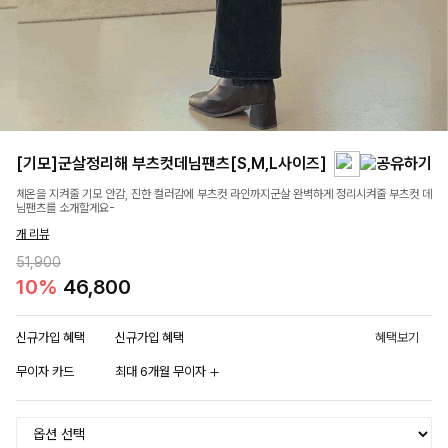
[기모]군살정리해 부츠컷데님팬츠[S,M,L사이즈]
체온을 지켜줄 기모 안감, 진한 컬러감에 부츠컷 라인까지군살 완벽하게 정리시켜줄 부츠컷 데
님팬츠를 소개할게요-
개 리뷰
51,900
10%
46,800
신규가입 혜택
신규가입 혜택
혜택보기
무이자 카드
최대 6개월 무이자