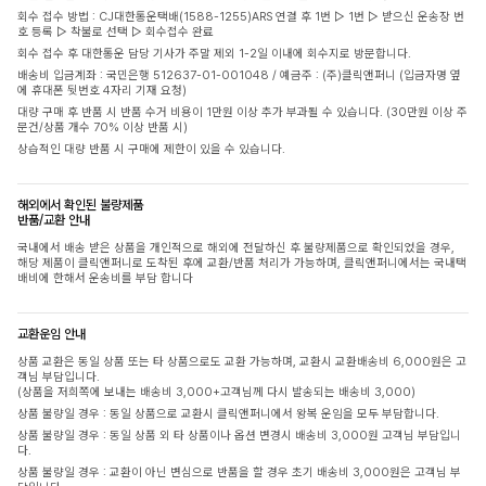
회수 접수 방법 : CJ대한통운택배(1588-1255)ARS 연결 후 1번 ▷ 1번 ▷ 받으신 운송장 번
호 등록 ▷ 착불로 선택 ▷ 회수접수 완료
회수 접수 후 대한통운 담당 기사가 주말 제외 1-2일 이내에 회수지로 방문합니다.
배송비 입금계좌 : 국민은행 512637-01-001048 / 예금주 : (주)클릭앤퍼니 (입금자명 옆
에 휴대폰 뒷번호 4자리 기재 요청)
대량 구매 후 반품 시 반품 수거 비용이 1만원 이상 추가 부과될 수 있습니다. (30만원 이상 주
문건/상품 개수 70% 이상 반품 시)
상습적인 대량 반품 시 구매에 제한이 있을 수 있습니다.
해외에서 확인된 불량제품
반품/교환 안내
국내에서 배송 받은 상품을 개인적으로 해외에 전달하신 후 불량제품으로 확인되었을 경우,
해당 제품이 클릭앤퍼니로 도착된 후에 교환/반품 처리가 가능하며, 클릭앤퍼니에서는 국내택
배비에 한해서 운송비를 부담 합니다
교환운임 안내
상품 교환은 동일 상품 또는 타 상품으로도 교환 가능하며, 교환시 교환배송비 6,000원은 고
객님 부담입니다.
(상품을 저희쪽에 보내는 배송비 3,000+고객님께 다시 발송되는 배송비 3,000)
상품 불량일 경우 : 동일 상품으로 교환시 클릭앤퍼니에서 왕복 운임을 모두 부담합니다.
상품 불량일 경우 : 동일 상품 외 타 상품이나 옵션 변경시 배송비 3,000원 고객님 부담입니
다.
상품 불량일 경우 : 교환이 아닌 변심으로 반품을 할 경우 초기 배송비 3,000원은 고객님 부