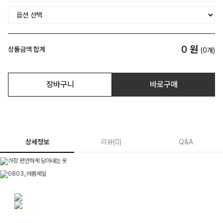
0
원
상품금액 합계
(
0
개)
장바구니
바로구매
상세정보
리뷰
(
0
)
Q&A