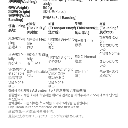
세탁방법(Washing)
ately)
중량(Weight)
590g
제조국(Origin)
대한민국(Korea)
허리밴딩(Waist
전체밴딩(Full Banding)
Banding)
두께감
신축성
비침
촉감
안감
(Lining/
(Flexibility/
(Transparency/
(Thickness/生
(Touching/
裏地)
伸縮性)
透け感)
肌ざわり)
地の厚さ)
까슬거림
Rou
기모안감
Nap
매우좋음
Flexi
비침있음
See-thro
두꺼움
Thick
gh
ping
ble
ugh
厚手
カサカサして
起毛あり
あり
あり
いる
적당함
Norma
부분안감
Part
약간당겨짐
Slig
적당함
Normal
비침약간
Slightly
l
ially
htly
適度
ややあり
さらっとして
部分あり
若干あり
いる
안감탈부착
D
밝은칼라만
Bright
얇음
Thin
부드러움
Soft
없음
Inflexible
etachable
Color Only
なし
薄手
柔らかい
脱着可能
薄い色あり
없음
None
없음
None
なし
なし
취급시 주의사항 / Attention to / 注意事项 / 注意事項
상품별로 기재된 소재에 해당하는 세탁 및 관리법을 지켜주셔야 더 오래 예쁘게 입으실
수 있습니다.
클릭앤퍼니 모든 의류는 첫 세탁은 드라이크리닝을 권장합니다.
Dry Clean is recommended on the first wash.
建议在第一次洗涤时使用干洗。
最初の洗浄ではドライクリーニングをお勧めします。