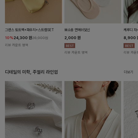
뽀소옹 면메쉬덧신
그렌스 토트백+파우치+스트랩SET
케루디 자
2,000
원
10%
24,300
원
8,900
26,900원
리뷰 카운트 영역
리뷰 카운트 영역
리뷰 카운
디테일의 미학, 주얼리 라인업
더보기