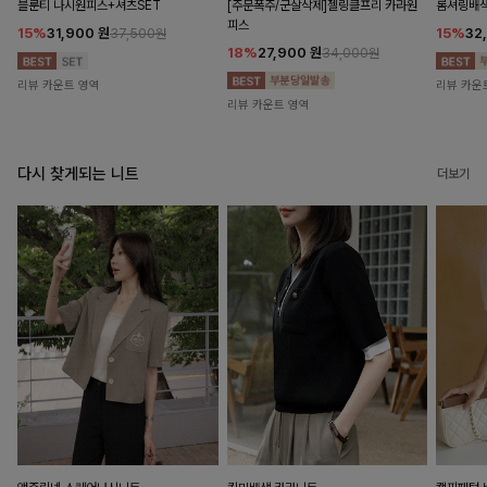
블룬티 나시원피스+셔츠SET
[주문폭주/군살삭제]젤링클프리 카라원
롬셔링배
피스
15%
31,900
원
15%
32
37,500원
18%
27,900
원
34,000원
리뷰 카운트 영역
리뷰 카운
리뷰 카운트 영역
다시 찾게되는 니트
더보기