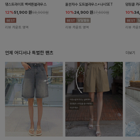
댕스트라이프 백버튼블라우스
율븐자수 도트블라우스+나시SET
덤링클 카
12%
51,900
원
10%
24,900
원
10%
34
58,900원
27,600원
리뷰 카운트 영역
리뷰 카운트 영역
리뷰 카운
언제 어디서나 특별한 팬츠
더보기