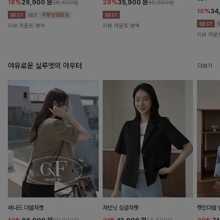
18%
29,900
원
28%
35,900
원
36,400원
49,800원
10%
34
리뷰 카운트 영역
리뷰 카운트 영역
리뷰 카운
여유로운 실루엣의 아우터
더보기
래나드 더블자켓
자빈닛 싱글자켓
캣민더블 