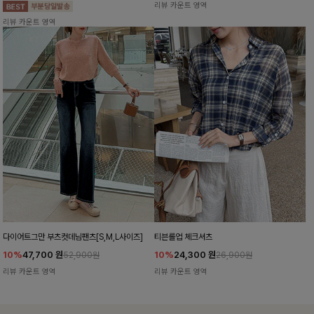
리뷰 카운트 영역
리뷰 카운트 영역
다이어트그만 부츠컷데님팬츠[S,M,L사이즈]
티븐롤업 체크셔츠
10%
47,700
원
10%
24,300
원
52,900원
26,900원
리뷰 카운트 영역
리뷰 카운트 영역