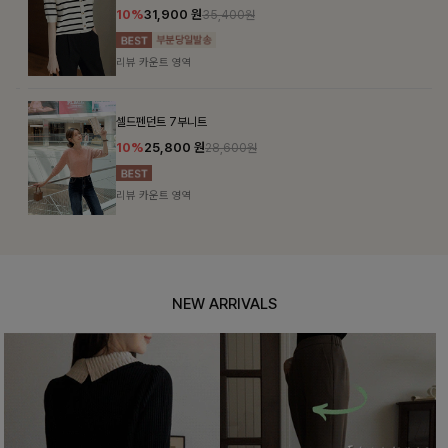
10%
31,900
원
35,400원
리뷰 카운트 영역
셀드펜던트 7부니트
10%
25,800
원
28,600원
리뷰 카운트 영역
NEW ARRIVALS