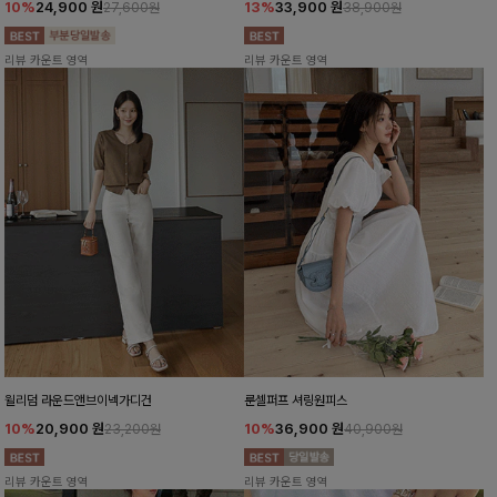
10%
24,900
원
13%
33,900
원
27,600원
38,900원
리뷰 카운트 영역
리뷰 카운트 영역
윌리덤 라운드앤브이넥가디건
룬셀퍼프 셔링원피스
10%
20,900
원
10%
36,900
원
23,200원
40,900원
리뷰 카운트 영역
리뷰 카운트 영역