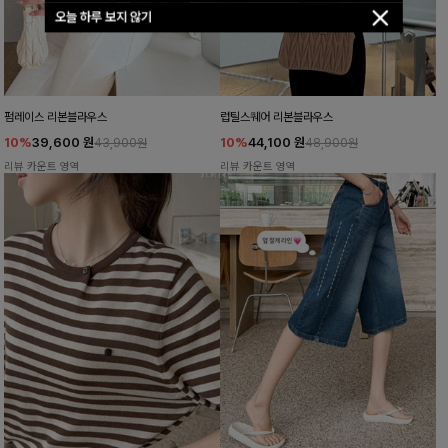
오늘 하루 보지 않기
펌레이스 리본블라우스
럽틸스퀘어 리본블라우스
10%
39,600
원
10%
44,100
원
43,900원
48,900원
리뷰 카운트 영역
리뷰 카운트 영역