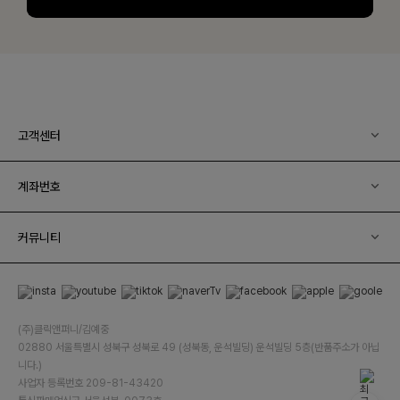
고객센터
계좌번호
커뮤니티
(주)클릭앤퍼니/김예중
02880 서울특별시 성북구 성북로 49 (성북동, 운석빌딩) 운석빌딩 5층(반품주소가 아닙
니다.)
사업자 등록번호 209-81-43420