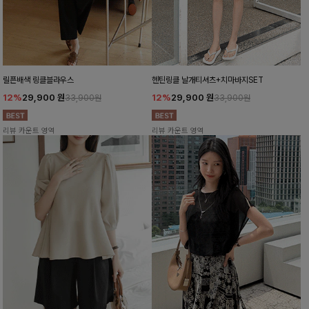
릴픈배색 링클블라우스
헨틴링클 날개티셔츠+치마바지SET
12%
29,900
원
12%
29,900
원
33,900원
33,900원
리뷰 카운트 영역
리뷰 카운트 영역