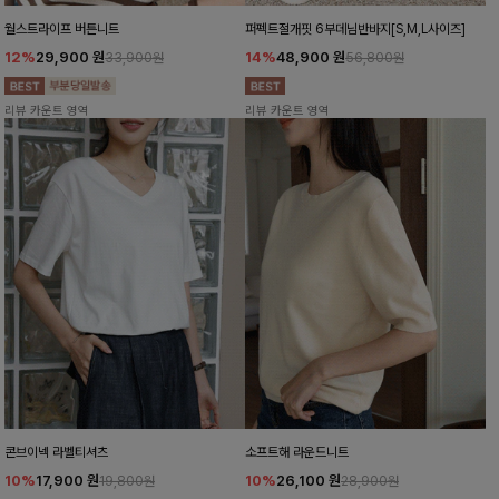
월스트라이프 버튼니트
퍼펙트절개핏 6부데님반바지[S,M,L사이즈]
12%
29,900
원
14%
48,900
원
33,900원
56,800원
리뷰 카운트 영역
리뷰 카운트 영역
콘브이넥 라벨티셔츠
소프트해 라운드니트
10%
17,900
원
10%
26,100
원
19,800원
28,900원