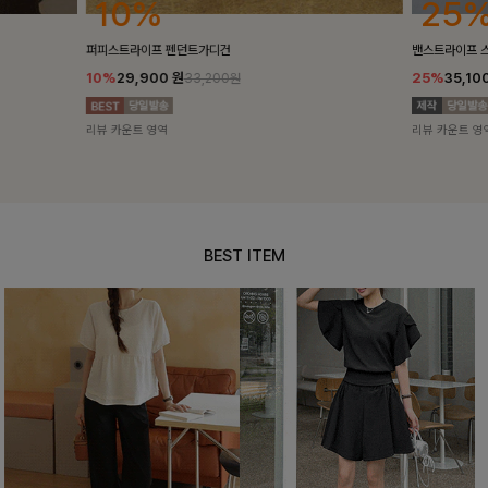
25%
10%
밴스트라이프 스트링원피스
[5천장돌파/C
25%
35,100
원
10%
34,90
46,800원
리뷰 카운트 영역
리뷰 카운트 영
BEST ITEM