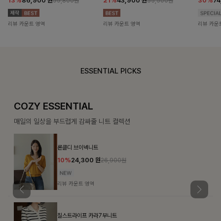
13%
86,900
원
21%
43,900
원
30%
7
99,800원
55,500원
리뷰 카운트 영역
리뷰 카운트 영역
리뷰 카운
ESSENTIAL PICKS
COZY ESSENTIAL
매일의 일상을 부드럽게 감싸줄 니트 컬렉션
론클디 브이넥니트
10%
24,300
원
26,900원
리뷰 카운트 영역
칠스트라이프 카라7부니트