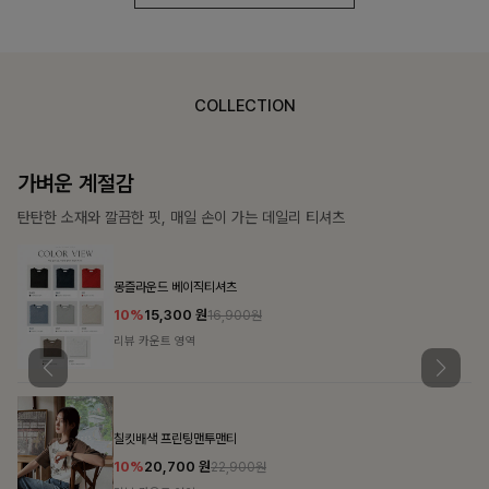
COLLECTION
가장 쉬운 코디
특별한 날부터 일상까지 함께하는 룩
쥬빌스트링 포켓원피스
17%
48,900
원
58,900원
리뷰 카운트 영역
블룬티 나시원피스+셔츠SET
15%
31,900
원
37,500원