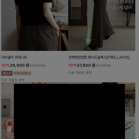
더리골지 카라니트
강력한편안함 와이드슬랙스[FREE,L사이즈]
12%
29,900
원
10%
37,800
원
33,900원
41,900원
리뷰 카운트 영역
리뷰 카운트 영역