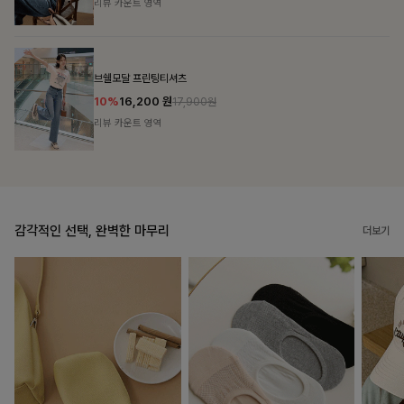
리뷰 카운트 영역
캣시어서커 버튼카라원피스+벨트SET
16%
79,900
원
95,100원
리뷰 카운트 영역
감각적인 선택, 완벽한 마무리
더보기