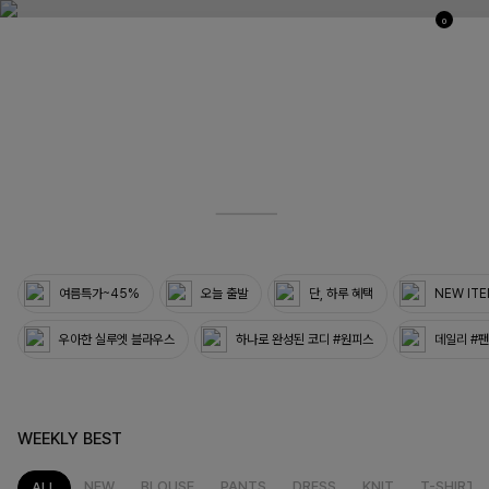
0
03
33
여름특가~45%
오늘 출발
단, 하루 혜택
NEW IT
우아한 실루엣 블라우스
하나로 완성된 코디 #원피스
데일리 #
WEEKLY BEST
NEW
BLOUSE
PANTS
DRESS
KNIT
T-SHIRT
ALL