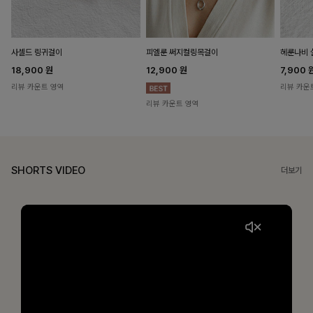
헤룬나비 
사셀드 링귀걸이
피엘룬 써지컬링목걸이
7,900
18,900
원
12,900
원
리뷰 카운
리뷰 카운트 영역
리뷰 카운트 영역
SHORTS VIDEO
더보기