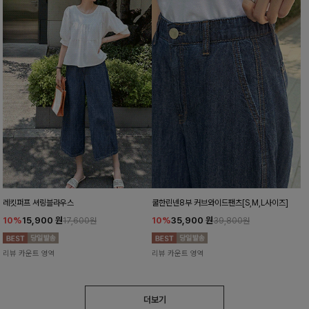
레킷퍼프 셔링블라우스
쿨한린넨8부 커브와이드팬츠[S,M,L사이즈]
10%
15,900
원
10%
35,900
원
17,600원
39,800원
리뷰 카운트 영역
리뷰 카운트 영역
더보기