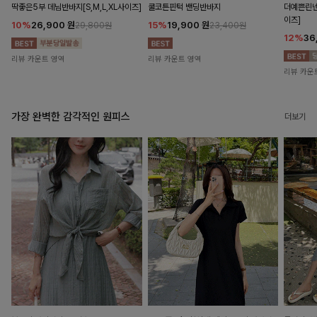
딱좋은5부 데님반바지[S,M,L,XL사이즈]
쿨코튼핀턱 밴딩반바지
더예쁜린넨
이즈]
10%
26,900
원
15%
19,900
원
29,800원
23,400원
12%
36
리뷰 카운트 영역
리뷰 카운트 영역
리뷰 카운
가장 완벽한 감각적인 원피스
더보기