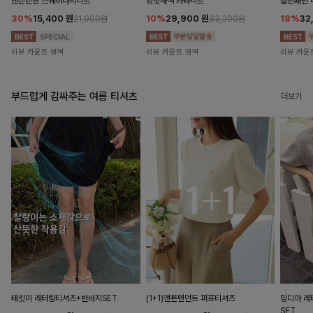
앤즌린넨 스퀘어나시니트
킹밋배색 카라니트
캘핀패턴 
30%
15,400
원
10%
29,900
원
18%
32
21,900원
33,200원
리뷰 카운트 영역
리뷰 카운트 영역
리뷰 카운
부드럽게 감싸주는 여름 티셔츠
더보기
테킷미 레터링티셔츠+반바지SET
(1+1)앤튼펜던트 퍼프티셔츠
밍디아 
SET