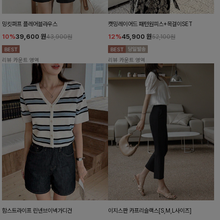
밍킷퍼프 플레어블라우스
캣밍레이어드 패턴원피스+목걸이SET
10%
39,600
원
12%
45,900
원
43,900원
52,100원
리뷰 카운트 영역
리뷰 카운트 영역
함스트라이프 린넨브이넥가디건
이지스판 카프리슬랙스[S,M,L사이즈]