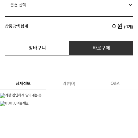
0
원
상품금액 합계
(
0
개)
장바구니
바로구매
상세정보
리뷰
(
0
)
Q&A