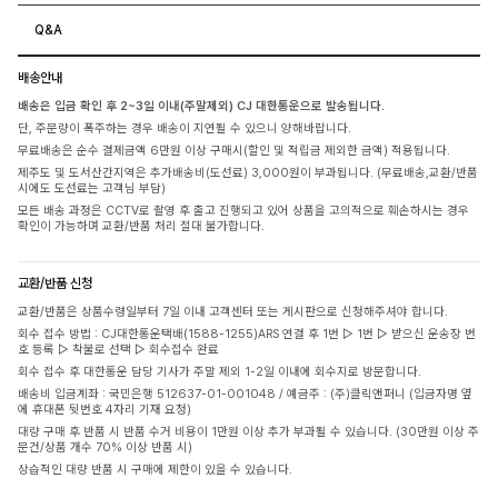
Q&A
배송안내
배송은 입금 확인 후 2~3일 이내(주말제외) CJ 대한통운으로 발송됩니다.
단, 주문량이 폭주하는 경우 배송이 지연될 수 있으니 양해바랍니다.
무료배송은 순수 결제금액 6만원 이상 구매시(할인 및 적립금 제외한 금액) 적용됩니다.
제주도 및 도서산간지역은 추가배송비(도선료) 3,000원이 부과됩니다. (무료배송,교환/반품
시에도 도선료는 고객님 부담)
모든 배송 과정은 CCTV로 촬영 후 출고 진행되고 있어 상품을 고의적으로 훼손하시는 경우
확인이 가능하며 교환/반품 처리 절대 불가합니다.
교환/반품 신청
교환/반품은 상품수령일부터 7일 이내 고객센터 또는 게시판으로 신청해주셔야 합니다.
회수 접수 방법 : CJ대한통운택배(1588-1255)ARS 연결 후 1번 ▷ 1번 ▷ 받으신 운송장 번
호 등록 ▷ 착불로 선택 ▷ 회수접수 완료
회수 접수 후 대한통운 담당 기사가 주말 제외 1-2일 이내에 회수지로 방문합니다.
배송비 입금계좌 : 국민은행 512637-01-001048 / 예금주 : (주)클릭앤퍼니 (입금자명 옆
에 휴대폰 뒷번호 4자리 기재 요청)
대량 구매 후 반품 시 반품 수거 비용이 1만원 이상 추가 부과될 수 있습니다. (30만원 이상 주
문건/상품 개수 70% 이상 반품 시)
상습적인 대량 반품 시 구매에 제한이 있을 수 있습니다.