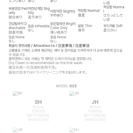
ミンクあり
あり
あり
いる
적당함
Norma
부분안감
Part
약간당겨짐
Slig
적당함
Normal
비침약간
Slightly
l
ially
htly
適度
ややあり
さらっとして
部分あり
若干あり
いる
안감탈부착
D
밝은칼라만
Bright
얇음
Thin
부드러움
Soft
없음
Inflexible
etachable
Color Only
なし
薄手
柔らかい
脱着可能
薄い色あり
없음
None
없음
None
なし
なし
취급시 주의사항 / Attention to / 注意事项 / 注意事項
상품별로 기재된 소재에 해당하는 세탁 및 관리법을 지켜주셔야 더 오래 예쁘게 입으실
수 있습니다.
클릭앤퍼니 모든 의류는 첫 세탁은 드라이크리닝을 권장합니다.
Dry Clean is recommended on the first wash.
建议在第一次洗涤时使用干洗。
最初の洗浄ではドライクリーニングをお勧めします。
MODEL
SIZE
SH
JH
163cm
167cm
TOP(55)
TOP(55)
BOTTOM(26)
BOTTOM(26)
SHOES(240)
SHOES(240)