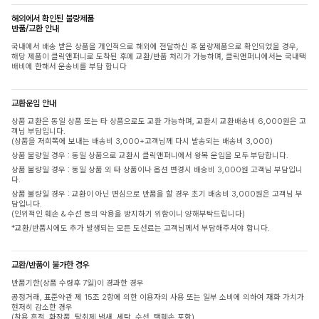
해외에서 확인된 불량제품
반품/교환 안내
국내에서 배송 받은 상품을 개인적으로 해외에 전달하신 후 불량제품으로 확인되었을 경우,
해당 제품이 클릭앤퍼니로 도착된 후에 교환/반품 처리가 가능하며, 클릭앤퍼니에서는 국내택
배비에 한해서 운송비를 부담 합니다
교환운임 안내
상품 교환은 동일 상품 또는 타 상품으로도 교환 가능하며, 교환시 교환배송비 6,000원은 고
객님 부담입니다.
(상품을 저희쪽에 보내는 배송비 3,000+고객님께 다시 발송되는 배송비 3,000)
상품 불량일 경우 : 동일 상품으로 교환시 클릭앤퍼니에서 왕복 운임을 모두 부담합니다.
상품 불량일 경우 : 동일 상품 외 타 상품이나 옵션 변경시 배송비 3,000원 고객님 부담입니
다.
상품 불량일 경우 : 교환이 아닌 변심으로 반품을 할 경우 초기 배송비 3,000원은 고객님 부
담입니다.
(인위적인 훼손 & 수선 등의 악용을 방지하기 위함이니 양해부탁드립니다)
*교환/반품시에도 추가 발생되는 모든 도선료는 고객님께서 부담해주셔야 합니다.
교환/반품이 불가한 경우
반품기한(상품 수령후 7일)이 경과한 경우
공정거래, 표준약관 제 15조 2항에 의한 이용자의 사용 또는 일부 소비에 의하여 재화 가치가
현저히 감소한 경우
(착용 흔적, 화장품, 탈취제 냄새, 세탁, 수선, 택훼손 포함)