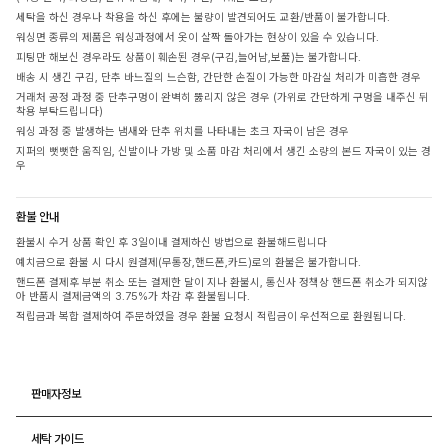
세탁을 하신 경우나 착용을 하신 후에는 불량이 발견되어도 교환/반품이 불가합니다.
워싱면 종류의 제품은 워싱과정에서 옷이 살짝 돌아가는 현상이 있을 수 있습니다.
피팅만 해보신 경우라도 상품이 훼손된 경우(구김,늘어남,보풀)는 불가합니다.
배송 시 생긴 구김, 단추 바느질의 느슨함, 간단한 손질이 가능한 마감실 처리가 미흡한 경우
거래처 공정 과정 중 단추구멍이 완벽히 뚫리지 않은 경우 (가위로 간단하게 구멍을 내주신 뒤
착용 부탁드립니다)
워싱 과정 중 발생하는 냄새와 단추 위치를 나타내는 초크 자국이 남은 경우
지퍼의 뻣뻣한 움직임, 신발이나 가방 및 소품 마감 처리에서 생긴 소량의 본드 자국이 있는 경
우
환불 안내
환불시 수거 상품 확인 후 3일이내 결제하신 방법으로 환불해드립니다
예치금으로 환불 시 다시 원결제(무통장,핸드폰,카드)로의 환불은 불가합니다.
핸드폰 결제후 부분 취소 또는 결제한 달이 지나 환불시, 통신사 정책상 핸드폰 취소가 되지않
아 반품시 결제금액의 3.75%가 차감 후 환불됩니다.
적립금과 복합 결제하여 주문하였을 경우 환불 요청시 적립금이 우선적으로 환원됩니다.
판매자정보
세탁 가이드