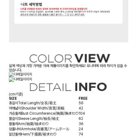
실제 색상과 가장 가까운 아래 제품이미지를 확인하세요! 모니터에 따라 차이가 있을 수
있습니다.
(cm기준)
SIZE
FREE
총길이
Total Length/全長/着丈
56
어깨넓이
Shoulder Width/肩寬/肩幅
42
가슴둘레
Bust Circumference/胸圍/胸まわり
104
팔길이
Sleeve Length/袖長/袖丈
62
팔둘레
Arm/袖圍/袖まわり
36
암홀너비
Armhole/肩腋寬/アームホール
24
밑단둘레
Hem/下擺圍/裾まわり
74