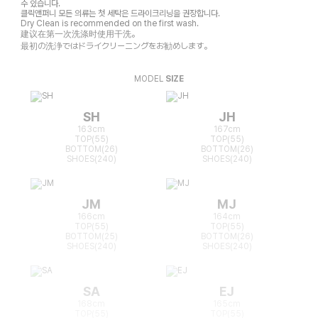
수 있습니다.
클릭앤퍼니 모든 의류는 첫 세탁은 드라이크리닝을 권장합니다.
Dry Clean is recommended on the first wash.
建议在第一次洗涤时使用干洗。
最初の洗浄ではドライクリーニングをお勧めします。
MODEL
SIZE
SH
JH
163cm
167cm
TOP(55)
TOP(55)
BOTTOM(26)
BOTTOM(26)
SHOES(240)
SHOES(240)
JM
MJ
166cm
164cm
TOP(55)
TOP(55)
BOTTOM(25)
BOTTOM(26)
SHOES(240)
SHOES(240)
SA
EJ
168cm
165cm
TOP(55)
TOP(55)