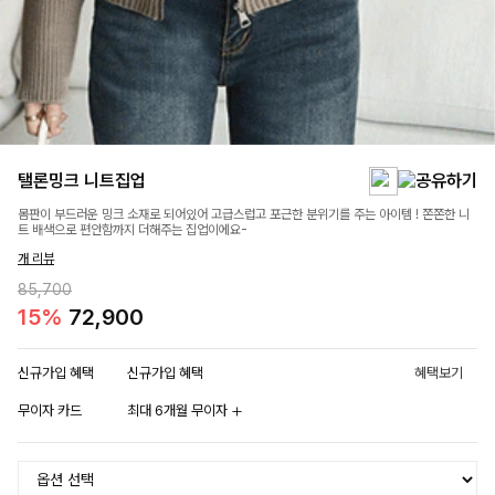
탤론밍크 니트집업
몸판이 부드러운 밍크 소재로 되어있어 고급스럽고 포근한 분위기를 주는 아이템 ! 쫀쫀한 니
트 배색으로 편안함까지 더해주는 집업이에요-
개 리뷰
85,700
15%
72,900
신규가입 혜택
신규가입 혜택
혜택보기
무이자 카드
최대 6개월 무이자