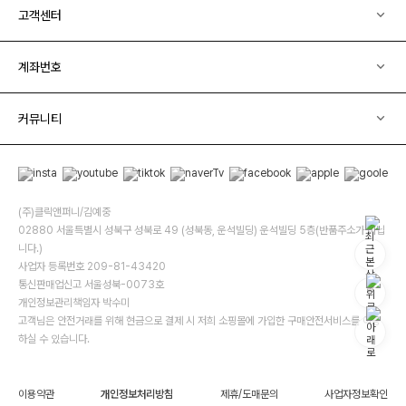
고객센터
계좌번호
커뮤니티
(주)클릭앤퍼니/김예중
02880 서울특별시 성북구 성북로 49 (성북동, 운석빌딩) 운석빌딩 5층(반품주소가 아닙
니다.)
사업자 등록번호 209-81-43420
통신판매업신고 서울성북-0073호
개인정보관리책임자 박수미
고객님은 안전거래를 위해 현금으로 결제 시 저희 소핑몰에 가입한 구매안전서비스를 이용
하실 수 있습니다.
이용약관
개인정보처리방침
제휴/도매문의
사업자정보확인