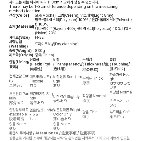
사이즈는 재는 위치에 따라 1~3cm의 오차가 생길 수 있습니다.
There may be 1~3cm difference depending on the measuring
method / location.
색상(Color)
모카(Mocha), 크림(Cream), 연그레이(Light Gray)
밍크-폴리에스터(Polyester) 100% / 안감-폴리에스터(Polyeste
r) 100%
소재(Material)
니트-레이온(Rayon) 40%, 폴리에스터(Polyester) 40% 나일론
(Nylon) 20%
사이즈(Size)
FREE
세탁방법
드라이크리닝(Dry cleaning)
(Washing)
중량(Weight)
830g
제조국(Origin)
중국(China)
두께감
신축성
비침
촉감
안감
(Lining/
(Flexibility/
(Transparency/
(Thickness/生
(Touching/
裏地)
伸縮性)
透け感)
肌ざわり)
地の厚さ)
까슬거림
Rou
전체안감
Enti
매우좋음(니트)
비침있음
See-thro
두꺼움
Thick
gh
rly
Flexible
ugh
厚手
カサカサして
全体あり
あり
あり
いる
적당함
Norma
부분안감
Part
약간당겨짐
Slig
적당함
Normal
비침약간
Slightly
l
ially
htly
適度
ややあり
さらっとして
部分あり
若干あり
いる
안감탈부착
D
밝은칼라만
Bright
없음(밍크)
Infle
얇음
Thin
부드러움
Soft
etachable
Color Only
xible
薄手
柔らかい
脱着可能
なし
薄い色あり
없음
None
없음
None
なし
なし
취급시 주의사항 / Attention to / 注意事项 / 注意事項
상품별로 기재된 소재에 해당하는 세탁 및 관리법을 지켜주셔야 더 오래 예쁘게 입으실