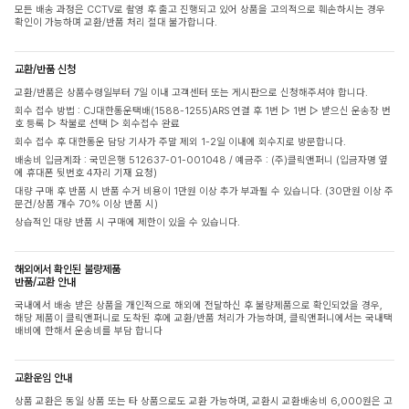
모든 배송 과정은 CCTV로 촬영 후 출고 진행되고 있어 상품을 고의적으로 훼손하시는 경우
확인이 가능하며 교환/반품 처리 절대 불가합니다.
교환/반품 신청
교환/반품은 상품수령일부터 7일 이내 고객센터 또는 게시판으로 신청해주셔야 합니다.
회수 접수 방법 : CJ대한통운택배(1588-1255)ARS 연결 후 1번 ▷ 1번 ▷ 받으신 운송장 번
호 등록 ▷ 착불로 선택 ▷ 회수접수 완료
회수 접수 후 대한통운 담당 기사가 주말 제외 1-2일 이내에 회수지로 방문합니다.
배송비 입금계좌 : 국민은행 512637-01-001048 / 예금주 : (주)클릭앤퍼니 (입금자명 옆
에 휴대폰 뒷번호 4자리 기재 요청)
대량 구매 후 반품 시 반품 수거 비용이 1만원 이상 추가 부과될 수 있습니다. (30만원 이상 주
문건/상품 개수 70% 이상 반품 시)
상습적인 대량 반품 시 구매에 제한이 있을 수 있습니다.
해외에서 확인된 불량제품
반품/교환 안내
국내에서 배송 받은 상품을 개인적으로 해외에 전달하신 후 불량제품으로 확인되었을 경우,
해당 제품이 클릭앤퍼니로 도착된 후에 교환/반품 처리가 가능하며, 클릭앤퍼니에서는 국내택
배비에 한해서 운송비를 부담 합니다
교환운임 안내
상품 교환은 동일 상품 또는 타 상품으로도 교환 가능하며, 교환시 교환배송비 6,000원은 고