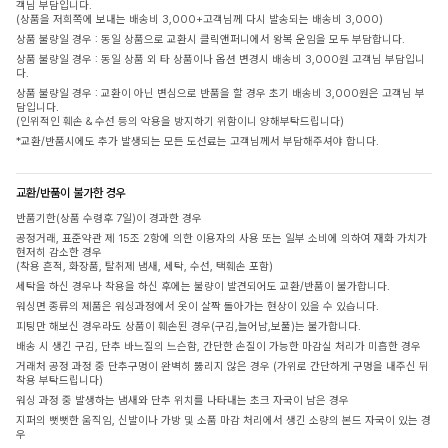
객님 부담입니다.
(상품을 저희쪽에 보내는 배송비 3,000+고객님께 다시 발송되는 배송비 3,000)
상품 불량일 경우 : 동일 상품으로 교환시 클릭앤퍼니에서 왕복 운임을 모두 부담합니다.
상품 불량일 경우 : 동일 상품 외 타 상품이나 옵션 변경시 배송비 3,000원 고객님 부담입니
다.
상품 불량일 경우 : 교환이 아닌 변심으로 반품을 할 경우 초기 배송비 3,000원은 고객님 부
담입니다.
(인위적인 훼손 & 수선 등의 악용을 방지하기 위함이니 양해부탁드립니다)
*교환/반품시에도 추가 발생되는 모든 도선료는 고객님께서 부담해주셔야 합니다.
교환/반품이 불가한 경우
반품기한(상품 수령후 7일)이 경과한 경우
공정거래, 표준약관 제 15조 2항에 의한 이용자의 사용 또는 일부 소비에 의하여 재화 가치가
현저히 감소한 경우
(착용 흔적, 화장품, 탈취제 냄새, 세탁, 수선, 택훼손 포함)
세탁을 하신 경우나 착용을 하신 후에는 불량이 발견되어도 교환/반품이 불가합니다.
워싱면 종류의 제품은 워싱과정에서 옷이 살짝 돌아가는 현상이 있을 수 있습니다.
피팅만 해보신 경우라도 상품이 훼손된 경우(구김,늘어남,보풀)는 불가합니다.
배송 시 생긴 구김, 단추 바느질의 느슨함, 간단한 손질이 가능한 마감실 처리가 미흡한 경우
거래처 공정 과정 중 단추구멍이 완벽히 뚫리지 않은 경우 (가위로 간단하게 구멍을 내주신 뒤
착용 부탁드립니다)
워싱 과정 중 발생하는 냄새와 단추 위치를 나타내는 초크 자국이 남은 경우
지퍼의 뻣뻣한 움직임, 신발이나 가방 및 소품 마감 처리에서 생긴 소량의 본드 자국이 있는 경
우