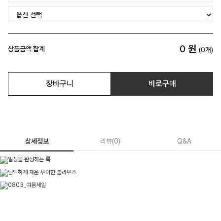
0
원
상품금액 합계
(
0
개)
장바구니
바로구매
상세정보
리뷰
(
0
)
Q&A