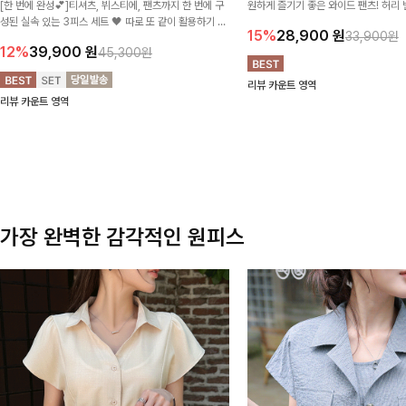
[한 번에 완성💕]티셔츠, 뷔스티에, 팬츠까지 한 번에 구
원하게 즐기기 좋은 와이드 팬츠! 허리
성된 실속 있는 3피스 세트 🖤 따로 또 같이 활용하기 좋
테일로 편안한 착용감을 더했으며, 여
15%
28,900
원
33,900원
아 코디 걱정 없이 데일리하게 즐기기 좋아요 ✨
이드핏이 군살을 자연스럽게 커버해준답
12%
39,900
원
45,300원
리뷰 카운트 영역
리뷰 카운트 영역
가장 완벽한 감각적인 원피스