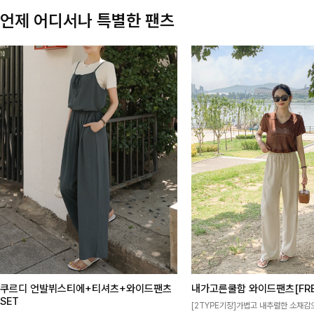
언제 어디서나 특별한 팬츠
쿠르디 언발뷔스티에+티셔츠+와이드팬츠
내가고른쿨함 와이드팬츠[FRE
SET
[2TYPE기장]가볍고 내추럴한 소재감