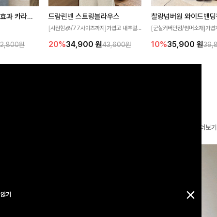
[재구매율1위] 냉감효과 카라니트
드람린넨 스트링블라우스
[군살커버만점/썸머소재]가볍
[시원함🧊/77사이즈까지]가볍고 내추럴
필요가 없어요!얇
원단과 여유로운 와이드 핏으로
한 텍스처가 돋보이는 블라우스로, 답답함
10%
35,900
원
20%
34,900
원
32,800원
39,
43,600원
여름에도 시원하게
편안하게 착용하실 수 있는 팬
없는 슬릿 카라 디자인이 얼굴선을 더욱 시
다
✨ 허리 전체 밴딩과 스트링 
원하게 연출해드립니다 🤍🌿
감 있는 착용감을 더해드려요!
더보기
 않기