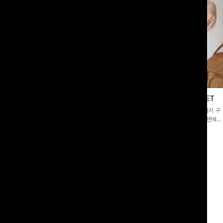
이스블라우스
필딩버튼 카라블라우스+와이드팬츠SET
]깔끔한 소매 퍼프와 레이스 자수로 사
[SET PICK]버튼 카라 블라우스와 팬츠, 스트랩까지 구
 담았으며 은은한 체크 패턴이 더해져
성된 활용도 높은 3종 세트 🤍 코디 걱정 없이 한 번에
스러움 가득 느껴지는 블라우스에요🤍
완성도 있는 스타일링을 연출할 수 있어 데일리하게 즐기
00
원
10%
49,900
원
33,200원
55,400원
기 좋아요 ✨
리뷰 카운트 영역