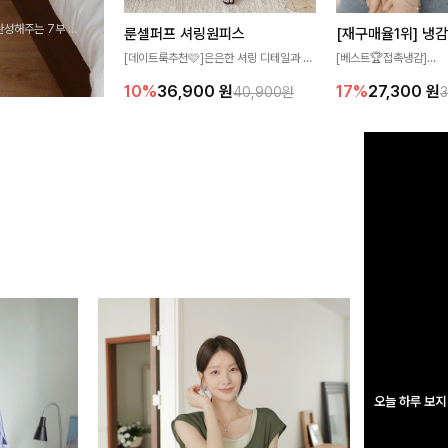
완성해주는 7부 블
룬셀퍼프 셔링원피스
 스타일링을 연출하
[데이트룩추천🩷]은은한 셔링 디테일과 퍼
[베스트🏆접촉냉감]
프 소매가 어우러져 사랑스러운 무드를 완
여름에도 무더위 걱정할 
10%
36,900
원
17%
27,300
원
40,900원
성해주는 원피스🤍 허리 스모크 밴딩이 슬
고 가벼운 소재감으로 
림한 실루엣을 연출해주며, 자연스럽게 퍼
즐기실 수 있는 니트랍니
지는 플레어 라인으로 여성스럽고 편안하게
즐기기 좋아요
오늘 하루 보지