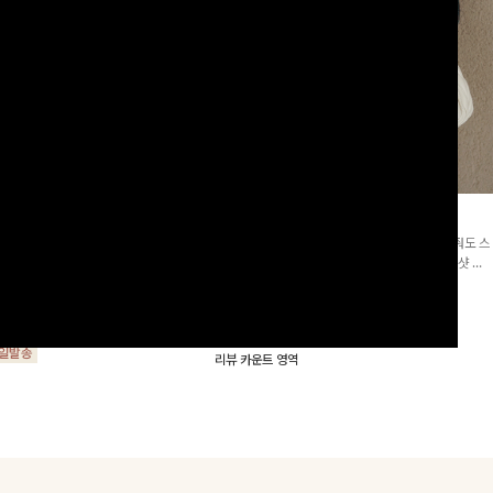
군살삭제]젤링클프리 카라원피
조단스트링 체크원피스
[고객요청재입고/2천장돌파💚]하나만 툭 착용해줘도 스
프리 원단으로 항상 깔끔하게 착용 가능
타일리시해 보이는 휘뚜루 마뚜루 아이템 ~ ! 인생샷 건
지는 넉넉한 핏으로 군살을 완벽히 커버
질 수 있는 세련된 무드의 체크 패턴이 들어간 원피스 : )
15%
29,900
원
35,100원
요🖤
00
원
34,000원
리뷰 카운트 영역