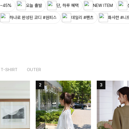
~45%
오늘 출발
단, 하루 혜택
NEW ITEM
하나로 완성된 코디 #원피스
데일리 #팬츠
화사한 #니
T-SHIRT
OUTER