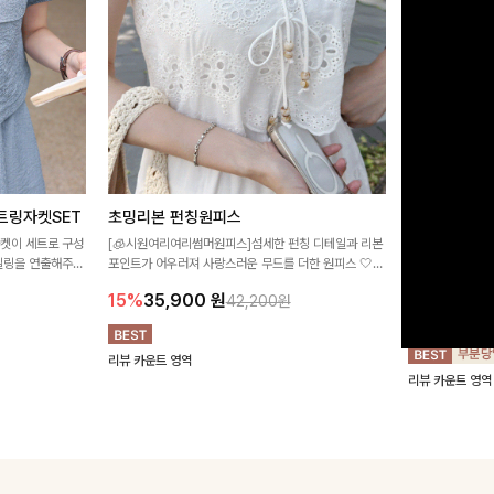
트링자켓SET
초밍리본 펀칭원피스
[주문폭주/
스
자켓이 세트로 구성
[🧊시원여리여리썸머원피스]섬세한 펀칭 디테일과 리본
타일링을 연출해주는
포인트가 어우러져 사랑스러운 무드를 더한 원피스 🤍
구김이 적은 링클
 실용적이며, 스트
여리하게 퍼지는 실루엣으로 로맨틱하고 여성스럽게 연
하며 일자로 떨어
15%
35,900
원
42,200원
어 데일리부터 여
출돼요 ✨
해주는 원피스에
18%
27,9
리뷰 카운트 영역
리뷰 카운트 영역