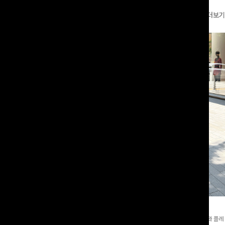
더보기
와이드팬츠[FREE,L사이즈]
테킷미 레터링티셔츠+반바지SET
8부기장]사이드 버튼 디테일이 은은한
[데일리부터 여행룩까지]감각적인 레터링 티셔츠와 플레