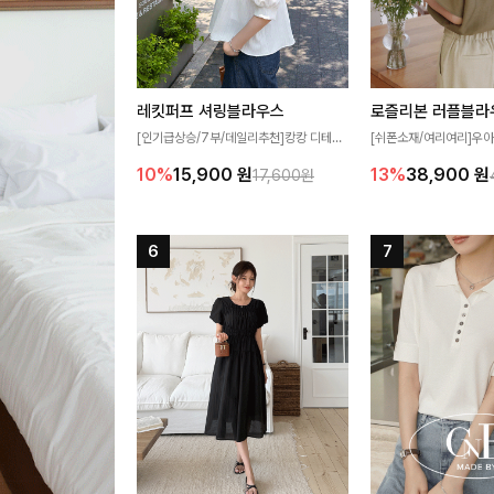
레킷퍼프 셔링블라우스
로즐리본 러플블라
[인기급상승/7부/데일리추천]캉캉 디테일
[쉬폰소재/여리여리]우아
이 더해져 사랑스럽고 풍성한 실루엣을 완
연스럽게 흐르는 러플 
10%
15,900
원
13%
38,900
원
17,600원
성해주는 블라우스 🤍 가볍게 퍼지는 핏으
분위기를 더해주는 블라우
로 체형을 자연스럽게 커버해주며 여성스럽
한 소재감과 여유롭게 
게 즐기기 좋아요 ✨
얼굴까지 화사해 보이며
좋아요