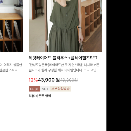
제딧레이어드 블라우스+플레어팬츠SET
뮬론퍼프 레
이 더해져 심플한
[완성도높은💗]레이어드한 듯 자연스러운 나시와 버튼
[데이트룩추천🩷
깔끔한 스트라이
원피스가 함께 구성된 세트 아이템입니다. 코디 고민 없
랑스러운 분위기를
 좋은 블라우스예요
이 한 벌만으로도 내추럴하면서 여성스러운 썸머룩 완성!
밋밋함 없이 여성
12%
43,900
원
10%
29,9
49,800원
리뷰 카운트 영역
리뷰 카운트 영역