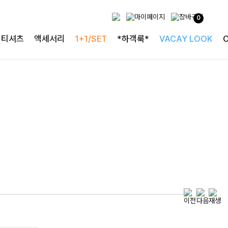
0
투피스로 완성되는
티셔츠
액세서리
1+1/SET
*하객룩*
VACAY LOOK
완성도 높은 원피스SET
특스트라이프 링클원피스+스트링자켓SET