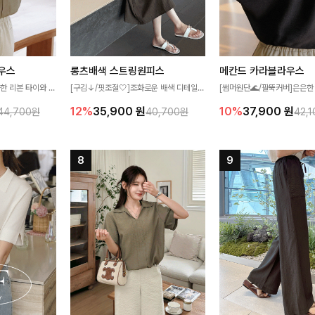
우스
롱츠배색 스트링원피스
메칸드 카라블라우스
한 리본 타이와 자
[구김↓/핏조절🤍]조화로운 배색 디테일로
[썸머원단🌊/팔뚝커버]은은한
디테일이 여성스러운
스타일을 더한 원피스! 스트링이 내장되어
와 여유로운 실루엣이 만나 
12%
35,900
원
10%
37,900
원
44,700원
40,700원
42,
스 🤎 하늘하늘
있어 여리여리한 라인을 만들어주고 넉넉한
세련된 무드를 연출해주는 블
떨어지는 실루엣으로
포켓으로 실용성까지 갖췄어요:)
리룩부터 출근룩까지 다양하게
 세련되게 즐기기
은 베이직한 디자인!