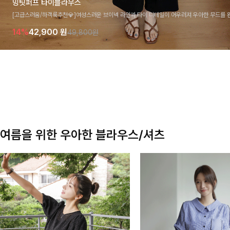
밍팃퍼프 타이블라우스
[고급스러움/하객룩추천💎]여성스러운 브이넥 라인과 타이 디테일이 어우러져 우아한 무드를 
라우스 🤍 여유로운 7부 소매로 편안하게 착용되며 데일리룩부터 출근룩, 하객룩까지 세련된
14%
42,900
원
49,800원
기 좋은 아이템이에요
여름을 위한 우아한 블라우스/셔츠