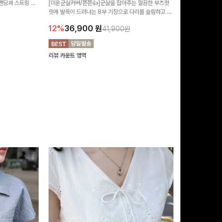
 밴딩과 스트링 디
[미운군살커버/쫀쫀👍]군살을 잡아주는 깔끔한 부츠컷
포인트가 되어주는
유롭게 떨어지는 와
핏에 발목이 드러나는 8부 기장으로 다리를 슬림하고 길
는 실루엣과 가
14%
42,9
니다:)
어보이게 만들어주며 생지 소재로 멋을 더한 데님팬츠에
편안하게 즐기기 
12%
36,900
원
41,900원
요~!
리뷰 카운트 영역
리뷰 카운트 영역