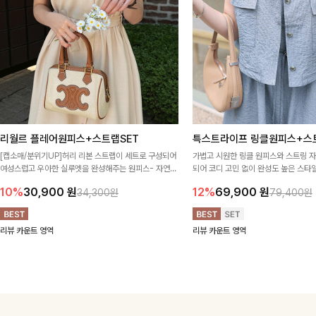
리월르 플레어원피스+스트랩SET
특스트라이프 링클원피스+스
[캡소매/분위기UP]허리 리본 스트랩이 세트로 구성되어
가볍고 시원한 링클 원피스와 스트링 
여성스럽고 우아한 실루엣을 완성해주는 원피스- 자연스
되어 코디 고민 없이 완성도 높은 스
럽게 퍼지는 플레어 라인과 깔끔한 핏이 어우러져 단정하
아이템 🤍 따로 또 같이 활용하기 좋아
10%
30,900
원
12%
69,900
원
34,300원
79,400원
면서도 여리한 무드로 입어져✨
링 디테일로 다양한 핏을 연출할 수 있
행룩까지 멋스럽게 즐기기 좋아요 ✨
리뷰 카운트 영역
리뷰 카운트 영역