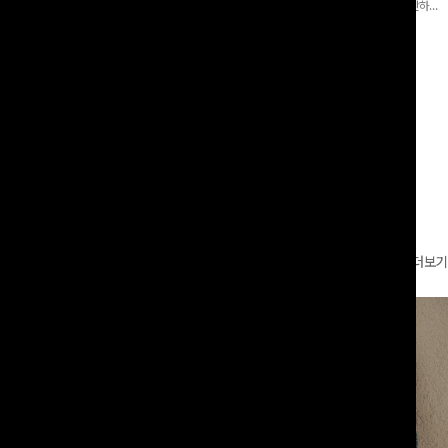
 와이드 팬츠입니다. 여유롭게 떨어지
어 핏 반바지가 함께 구성된 세트 아이템으로, 편안하면
볍게 바스락거리는 소재감으로 시원하고
서도 캐주얼한 꾸안꾸룩을 완성해드립니다 ✨🩵
00
원
18%
29,900
원
49,800원
36,400원
좋은 아이템-
리뷰 카운트 영역
더보기