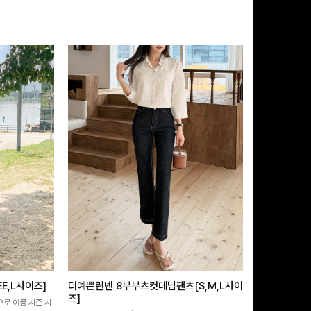
E,L사이즈]
더예쁜린넨 8부부츠컷데님팬츠[S,M,L사이
쿨링버튼 8부
즈]
으로 여름 시즌 시
[바스락소재💙/