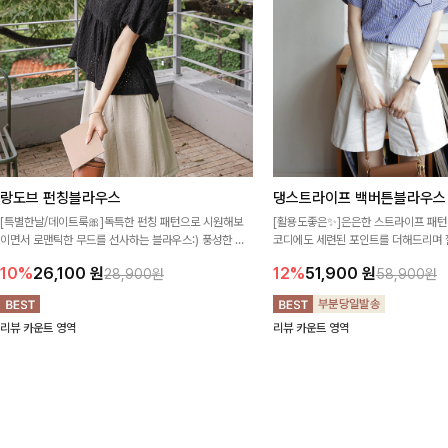
랑도브 펀칭블라우스
댕스트라이프 백버튼블라우스
[특별한날/데이트룩🎀]독특한 펀칭 패턴으로 시원해보
[활용도좋은✨]은은한 스트라이프 패턴
이면서 로맨틱한 무드를 선사하는 블라우스:) 풍성한 퍼
코디에도 세련된 포인트를 더해드리며 
프 소매와 밑단 셔링으로 스타일을 더했어요
프 디테일로 유행 없이 오래 함께하기
10%
26,100
원
12%
51,900
원
28,900원
58,900원
리뷰 카운트 영역
리뷰 카운트 영역