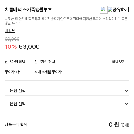
치룸배색 소가죽앵클부츠
따듯한 퍼 안감에 깔끔하고 베이직한 디자인으로 제작되어 다양한 코디에 스타일링하기 좋은
앵클 부츠-!
개 리뷰
69,900
10%
63,000
신규가입 혜택
신규가입 혜택
혜택보기
무이자 카드
최대 6개월 무이자
0
원
상품금액 합계
(
0
개)