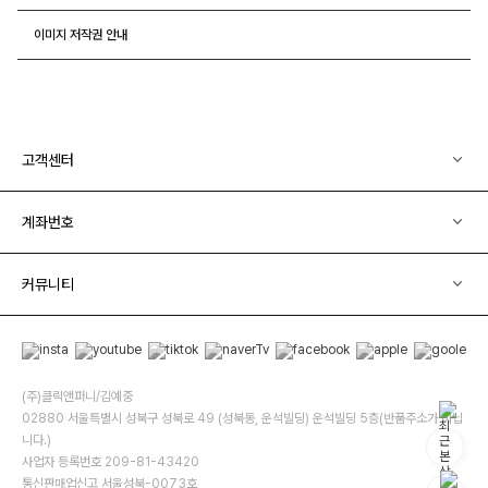
이미지 저작권 안내
고객센터
계좌번호
커뮤니티
(주)클릭앤퍼니/김예중
02880 서울특별시 성북구 성북로 49 (성북동, 운석빌딩) 운석빌딩 5층(반품주소가 아닙
니다.)
사업자 등록번호 209-81-43420
통신판매업신고 서울성북-0073호