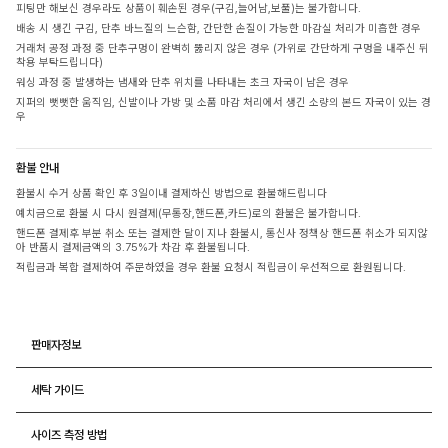
피팅만 해보신 경우라도 상품이 훼손된 경우(구김,늘어남,보풀)는 불가합니다.
배송 시 생긴 구김, 단추 바느질의 느슨함, 간단한 손질이 가능한 마감실 처리가 미흡한 경우
거래처 공정 과정 중 단추구멍이 완벽히 뚫리지 않은 경우 (가위로 간단하게 구멍을 내주신 뒤
착용 부탁드립니다)
워싱 과정 중 발생하는 냄새와 단추 위치를 나타내는 초크 자국이 남은 경우
지퍼의 뻣뻣한 움직임, 신발이나 가방 및 소품 마감 처리에서 생긴 소량의 본드 자국이 있는 경
우
환불 안내
환불시 수거 상품 확인 후 3일이내 결제하신 방법으로 환불해드립니다
예치금으로 환불 시 다시 원결제(무통장,핸드폰,카드)로의 환불은 불가합니다.
핸드폰 결제후 부분 취소 또는 결제한 달이 지나 환불시, 통신사 정책상 핸드폰 취소가 되지않
아 반품시 결제금액의 3.75%가 차감 후 환불됩니다.
적립금과 복합 결제하여 주문하였을 경우 환불 요청시 적립금이 우선적으로 환원됩니다.
판매자정보
세탁 가이드
사이즈 측정 방법