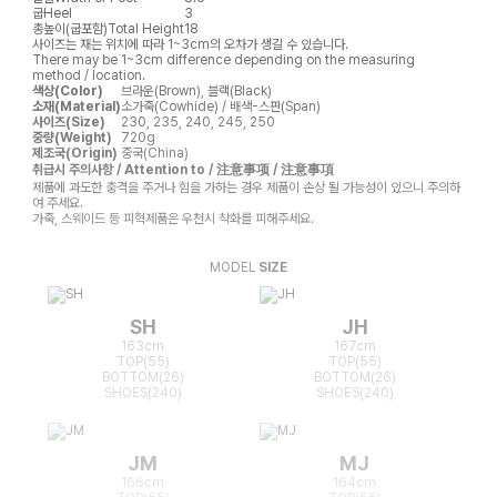
굽
Heel
3
총높이(굽포함)
Total Height
18
사이즈는 재는 위치에 따라 1~3cm의 오차가 생길 수 있습니다.
There may be 1~3cm difference depending on the measuring
method / location.
색상(Color)
브라운(Brown), 블랙(Black)
소재(Material)
소가죽(Cowhide) / 배색-스판(Span)
사이즈(Size)
230, 235, 240, 245, 250
중량(Weight)
720g
제조국(Origin)
중국(China)
취급시 주의사항 / Attention to / 注意事项 / 注意事項
제품에 과도한 충격을 주거나 힘을 가하는 경우 제품이 손상 될 가능성이 있으니 주의하
여 주세요.
가죽, 스웨이드 등 피혁제품은 우천시 착화를 피해주세요.
MODEL
SIZE
SH
JH
163cm
167cm
TOP(55)
TOP(55)
BOTTOM(26)
BOTTOM(26)
SHOES(240)
SHOES(240)
JM
MJ
166cm
164cm