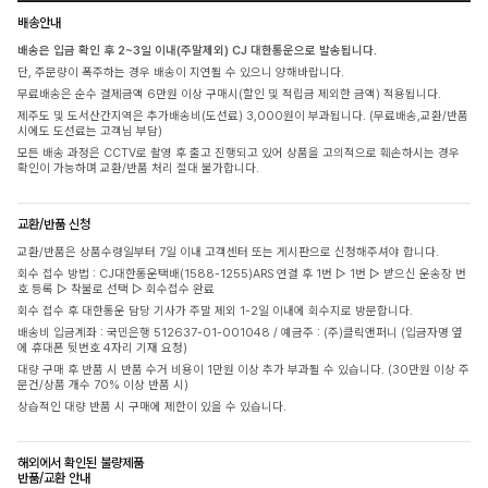
배송안내
배송은 입금 확인 후 2~3일 이내(주말제외) CJ 대한통운으로 발송됩니다.
단, 주문량이 폭주하는 경우 배송이 지연될 수 있으니 양해바랍니다.
무료배송은 순수 결제금액 6만원 이상 구매시(할인 및 적립금 제외한 금액) 적용됩니다.
제주도 및 도서산간지역은 추가배송비(도선료) 3,000원이 부과됩니다. (무료배송,교환/반품
시에도 도선료는 고객님 부담)
모든 배송 과정은 CCTV로 촬영 후 출고 진행되고 있어 상품을 고의적으로 훼손하시는 경우
확인이 가능하며 교환/반품 처리 절대 불가합니다.
교환/반품 신청
교환/반품은 상품수령일부터 7일 이내 고객센터 또는 게시판으로 신청해주셔야 합니다.
회수 접수 방법 : CJ대한통운택배(1588-1255)ARS 연결 후 1번 ▷ 1번 ▷ 받으신 운송장 번
호 등록 ▷ 착불로 선택 ▷ 회수접수 완료
회수 접수 후 대한통운 담당 기사가 주말 제외 1-2일 이내에 회수지로 방문합니다.
배송비 입금계좌 : 국민은행 512637-01-001048 / 예금주 : (주)클릭앤퍼니 (입금자명 옆
에 휴대폰 뒷번호 4자리 기재 요청)
대량 구매 후 반품 시 반품 수거 비용이 1만원 이상 추가 부과될 수 있습니다. (30만원 이상 주
문건/상품 개수 70% 이상 반품 시)
상습적인 대량 반품 시 구매에 제한이 있을 수 있습니다.
해외에서 확인된 불량제품
반품/교환 안내