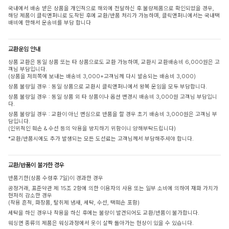
국내에서 배송 받은 상품을 개인적으로 해외에 전달하신 후 불량제품으로 확인되었을 경우,
해당 제품이 클릭앤퍼니로 도착된 후에 교환/반품 처리가 가능하며, 클릭앤퍼니에서는 국내택
배비에 한해서 운송비를 부담 합니다
교환운임 안내
상품 교환은 동일 상품 또는 타 상품으로도 교환 가능하며, 교환시 교환배송비 6,000원은 고
객님 부담입니다.
(상품을 저희쪽에 보내는 배송비 3,000+고객님께 다시 발송되는 배송비 3,000)
상품 불량일 경우 : 동일 상품으로 교환시 클릭앤퍼니에서 왕복 운임을 모두 부담합니다.
상품 불량일 경우 : 동일 상품 외 타 상품이나 옵션 변경시 배송비 3,000원 고객님 부담입니
다.
상품 불량일 경우 : 교환이 아닌 변심으로 반품을 할 경우 초기 배송비 3,000원은 고객님 부
담입니다.
(인위적인 훼손 & 수선 등의 악용을 방지하기 위함이니 양해부탁드립니다)
*교환/반품시에도 추가 발생되는 모든 도선료는 고객님께서 부담해주셔야 합니다.
교환/반품이 불가한 경우
반품기한(상품 수령후 7일)이 경과한 경우
공정거래, 표준약관 제 15조 2항에 의한 이용자의 사용 또는 일부 소비에 의하여 재화 가치가
현저히 감소한 경우
(착용 흔적, 화장품, 탈취제 냄새, 세탁, 수선, 택훼손 포함)
세탁을 하신 경우나 착용을 하신 후에는 불량이 발견되어도 교환/반품이 불가합니다.
워싱면 종류의 제품은 워싱과정에서 옷이 살짝 돌아가는 현상이 있을 수 있습니다.