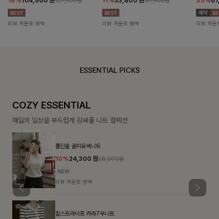
18%
104,900
원
11%
33,800
원
35%
67
127,900원
37,900원
리뷰 카운트 영역
리뷰 카운트 영역
리뷰 카운
ESSENTIAL PICKS
COZY ESSENTIAL
매일의 일상을 부드럽게 감싸줄 니트 컬렉션
폴딘울 골지유넥니트
10%
24,300
원
26,900원
리뷰 카운트 영역
칠스트라이프 카라7부니트