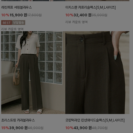
레킷퍼프 셔링블라우스
이지스판 카프리슬랙스[S,M,L사이즈]
10%
15,900
원
10%
32,400
원
17,600원
35,900원
리뷰 카운트 영역
리뷰 카운트 영역
초리스트링 카라블라우스
굿핀턱라인 린넨와이드슬랙스[S,M,L사이즈]
15%
39,900
원
10%
43,900
원
46,900원
48,700원