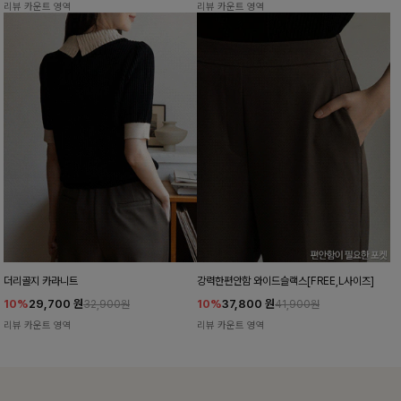
리뷰 카운트 영역
리뷰 카운트 영역
더리골지 카라니트
강력한편안함 와이드슬랙스[FREE,L사이즈]
10%
29,700
원
10%
37,800
원
32,900원
41,900원
리뷰 카운트 영역
리뷰 카운트 영역