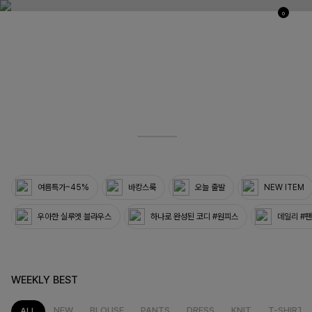
0
03
33
여름특가~45%
바캉스룩
오늘 출발
NEW ITEM
우아한 실루엣 블라우스
하나로 완성된 코디 #원피스
데일리 #
WEEKLY BEST
NEW
BLOUSE
PANTS
DRESS
KNIT
T-SHIRT
ALL