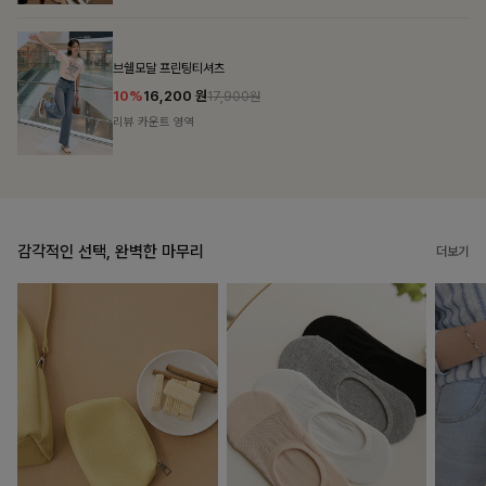
룬셀퍼프 셔링원피스
10%
36,900
원
40,900원
리뷰 카운트 영역
감각적인 선택, 완벽한 마무리
더보기