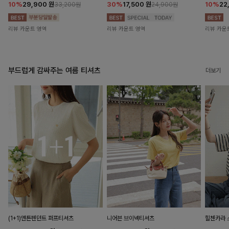
10%
29,900
원
30%
17,500
원
10%
22
33,200원
24,900원
리뷰 카운트 영역
리뷰 카운트 영역
리뷰 카운
부드럽게 감싸주는 여름 티셔츠
더보기
(1+1)앤튼펜던트 퍼프티셔츠
니어븐 브이넥티셔츠
힐첸카라