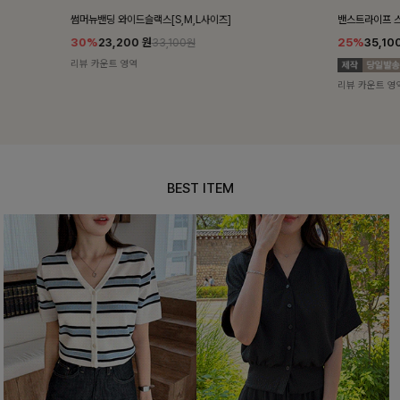
밴스트라이프 스트링원피스
쥬린레이스 카
25%
35,100
원
12%
34,90
46,800원
리뷰 카운트 영역
리뷰 카운트 영
BEST ITEM