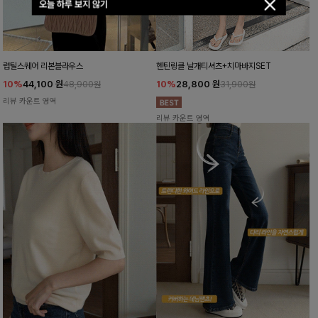
오늘 하루 보지 않기
럽틸스퀘어 리본블라우스
헨틴링클 날개티셔츠+치마바지SET
10%
44,100
원
10%
28,800
원
48,900원
31,900원
리뷰 카운트 영역
리뷰 카운트 영역