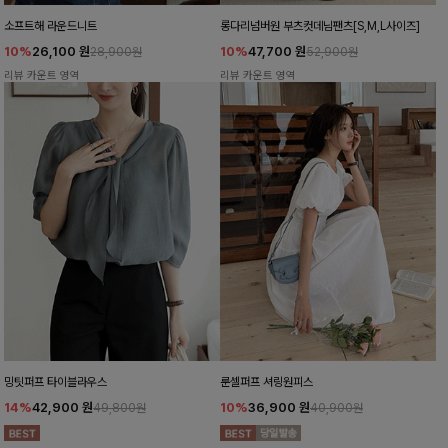
소프트해 라운드니트
롱다리넘버원 부츠컷데님팬츠[S,M,L사이즈]
10%
26,100
원
10%
47,700
원
28,900원
52,900원
리뷰 카운트 영역
리뷰 카운트 영역
밍팃퍼프 타이블라우스
룬셀퍼프 셔링원피스
14%
42,900
원
10%
36,900
원
49,800원
40,900원