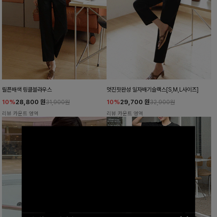
릴픈배색 링클블라우스
멋진핏완성 일자배기슬랙스[S,M,L사이즈]
10%
28,800
원
10%
29,700
원
31,900원
32,900원
리뷰 카운트 영역
리뷰 카운트 영역