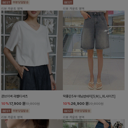
리뷰 카운트 영역
리뷰 카운트 영역
콘브이넥 라벨티셔츠
딱좋은5부 데님반바지[S,M,L,XL사이즈]
10%
17,900
원
10%
26,900
원
19,800원
29,800원
리뷰 카운트 영역
리뷰 카운트 영역