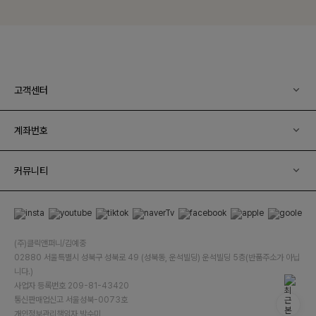
고객센터
계좌번호
커뮤니티
(주)클릭앤퍼니/김예중
02880 서울특별시 성북구 성북로 49 (성북동, 운석빌딩) 운석빌딩 5층(반품주소가 아닙
니다.)
사업자 등록번호 209-81-43420
통신판매업신고 서울성북-0073호
개인정보관리책임자 박수미