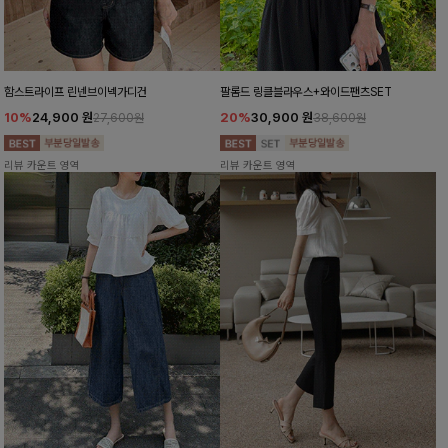
함스트라이프 린넨브이넥가디건
팔롬드 링클블라우스+와이드팬츠SET
10%
24,900
원
20%
30,900
원
27,600원
38,600원
리뷰 카운트 영역
리뷰 카운트 영역