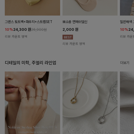
뽀소옹 면메쉬덧신
그렌스 토트백+파우치+스트랩SET
밀핀배색 
2,000
원
10%
24,300
원
10%
24
26,900원
리뷰 카운트 영역
리뷰 카운
리뷰 카운트 영역
디테일의 미학, 주얼리 라인업
더보기