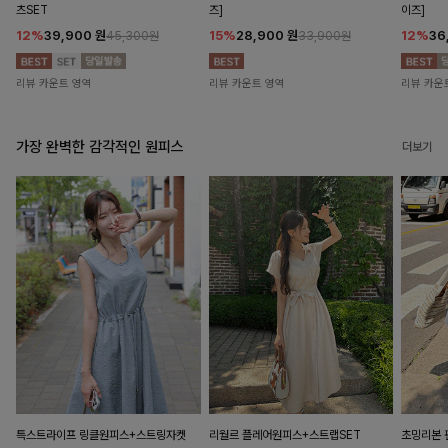
츠SET
즈]
이즈]
12%
39,900
원
15%
28,900
원
12%
36
45,300원
33,900원
리뷰 카운트 영역
리뷰 카운트 영역
리뷰 카운
가장 완벽한 감각적인 원피스
더보기
특스트라이프 링클원피스+스트링자켓
리월르 플레어원피스+스트랩SET
초밍리본 