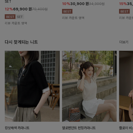
SET
10%
30,900
원
15%
35
34,300원
12%
69,900
원
79,400원
리뷰 카운트 영역
리뷰 카운
리뷰 카운트 영역
다시 찾게되는 니트
더보기
킹밋배색 카라니트
델로펜던트 펀칭카라니트
캘로이 비