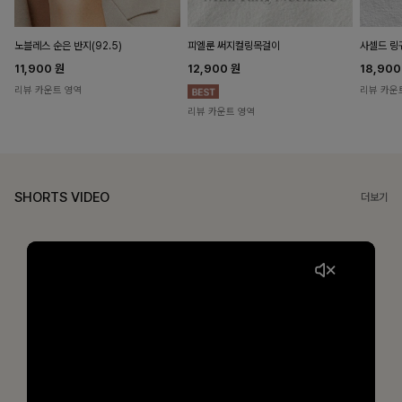
노블레스 순은 반지(92.5)
피엘룬 써지컬링목걸이
사셀드 링
11,900
원
12,900
원
18,90
리뷰 카운트 영역
리뷰 카운
리뷰 카운트 영역
SHORTS VIDEO
더보기