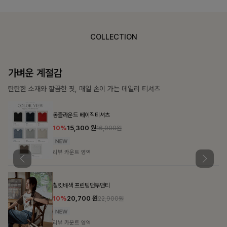
COLLECTION
가장 쉬운 코디
특별한 날부터 일상까지 함께하는 룩
큐플리츠 블라우스+스커트+벨트SET
10%
57,600
원
63,900원
리뷰 카운트 영역
밴스트라이프 스트링원피스
25%
35,100
원
46,800원
리뷰 카운트 영역