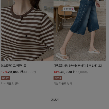
월스트라이프 버튼니트
퍼펙트절개핏 6부데님반바지[S,M,L사이즈]
12%
29,900
원
14%
48,900
원
33,900원
56,800원
리뷰 카운트 영역
리뷰 카운트 영역
더보기