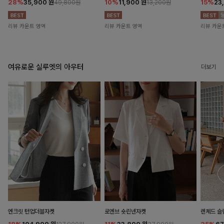
28%
35,900
원
10%
11,900
원
15%
23
49,800원
13,200원
리뷰 카운트 영역
리뷰 카운트 영역
리뷰 카운
여유로운 실루엣의 아우터
더보기
엔크릿 턴업더블자켓
로엔브 숏린넨자켓
렌체드 슬