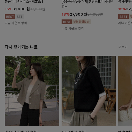
블룬티 나시원피스+셔츠SET
[주문폭주/군살삭제]젤링클프리 카라원
롬셔링배
피스
15%
31,900
원
15%
32
37,500원
18%
27,900
원
34,000원
리뷰 카운트 영역
리뷰 카운
리뷰 카운트 영역
다시 찾게되는 니트
더보기