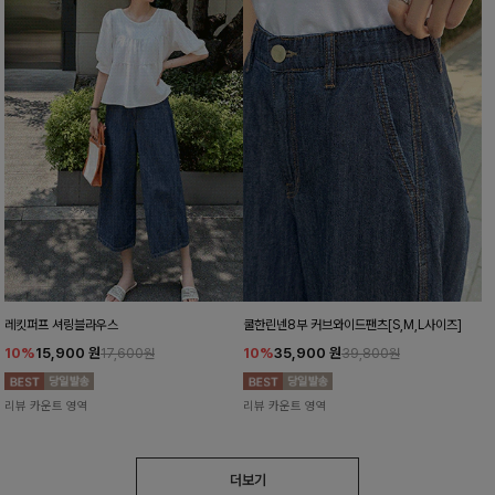
레킷퍼프 셔링블라우스
쿨한린넨8부 커브와이드팬츠[S,M,L사이즈]
10%
15,900
원
10%
35,900
원
17,600원
39,800원
리뷰 카운트 영역
리뷰 카운트 영역
더보기