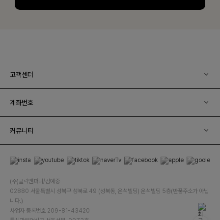
고객센터
계좌번호
커뮤니티
(주)클릭앤퍼니/김예중
02880 서울특별시 성북구 성북로 49 (성북동, 운석빌딩) 운석빌딩 5층(반품주소가 아닙
니다.)
사업자 등록번호 209-81-43420