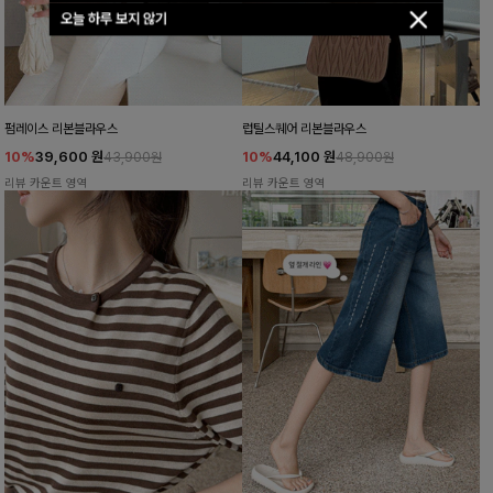
오늘 하루 보지 않기
펌레이스 리본블라우스
럽틸스퀘어 리본블라우스
10%
39,600
원
10%
44,100
원
43,900원
48,900원
리뷰 카운트 영역
리뷰 카운트 영역