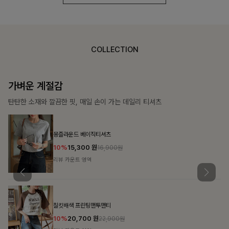
COLLECTION
가장 쉬운 코디
특별한 날부터 일상까지 함께하는 룩
쥬빌스트링 포켓원피스
17%
48,900
원
58,900원
리뷰 카운트 영역
블룬티 나시원피스+셔츠SET
15%
31,900
원
37,500원