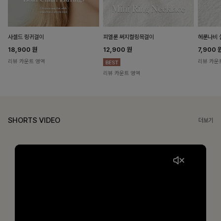
헤룬나비 
사셀드 링귀걸이
피엘룬 써지컬링목걸이
7,900
18,900
원
12,900
원
리뷰 카운
리뷰 카운트 영역
리뷰 카운트 영역
SHORTS VIDEO
더보기