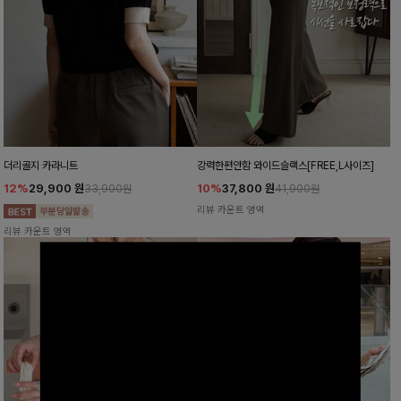
더리골지 카라니트
강력한편안함 와이드슬랙스[FREE,L사이즈]
12%
29,900
원
10%
37,800
원
33,900원
41,900원
리뷰 카운트 영역
리뷰 카운트 영역