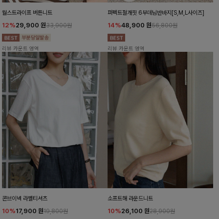
월스트라이프 버튼니트
퍼펙트절개핏 6부데님반바지[S,M,L사이즈]
12%
29,900
원
14%
48,900
원
33,900원
56,800원
리뷰 카운트 영역
리뷰 카운트 영역
콘브이넥 라벨티셔츠
소프트해 라운드니트
10%
17,900
원
10%
26,100
원
19,800원
28,900원