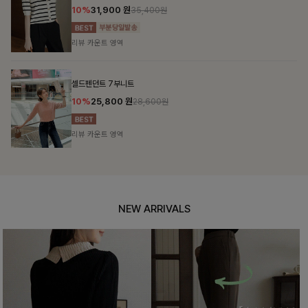
10%
31,900
원
35,400원
리뷰 카운트 영역
셀드펜던트 7부니트
10%
25,800
원
28,600원
리뷰 카운트 영역
NEW ARRIVALS