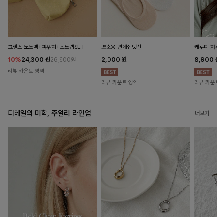
뽀소옹 면메쉬덧신
그렌스 토트백+파우치+스트랩SET
케루디 자
2,000
원
10%
24,300
원
8,900
26,900원
리뷰 카운트 영역
리뷰 카운트 영역
리뷰 카운
디테일의 미학, 주얼리 라인업
더보기