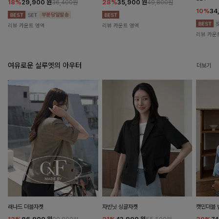
18%
29,900
원
28%
35,900
원
36,400원
49,800원
10%
34
리뷰 카운트 영역
리뷰 카운트 영역
리뷰 카운
여유로운 실루엣의 아우터
더보기
래나드 더블자켓
자빈닛 싱글자켓
캣민더블 