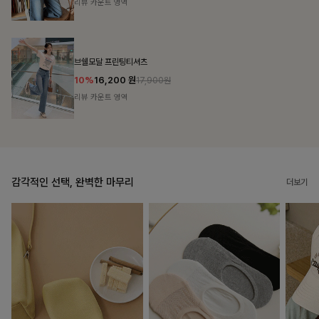
리뷰 카운트 영역
캣시어서커 버튼카라원피스+벨트SET
16%
79,900
원
95,100원
리뷰 카운트 영역
감각적인 선택, 완벽한 마무리
더보기