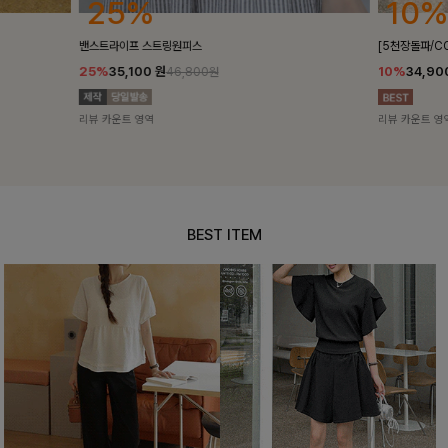
10%
18%
[5천장돌파/COOL]멜틴 퍼프블라우스
켄픈배색 스트
10%
34,900
원
18%
28,8
38,700원
리뷰 카운트 영역
리뷰 카운트 영
BEST ITEM