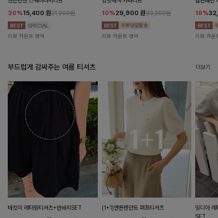
앤즌린넨 스퀘어나시니트
킹밋배색 카라니트
캘핀패턴 
30%
15,400
원
10%
29,900
원
18%
32
21,900원
33,200원
리뷰 카운트 영역
리뷰 카운트 영역
리뷰 카운
부드럽게 감싸주는 여름 티셔츠
더보기
테킷미 레터링티셔츠+반바지SET
(1+1)앤튼펜던트 퍼프티셔츠
밍디아 
SET