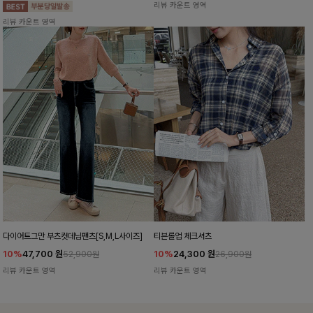
리뷰 카운트 영역
리뷰 카운트 영역
다이어트그만 부츠컷데님팬츠[S,M,L사이즈]
티븐롤업 체크셔츠
10%
47,700
원
10%
24,300
원
52,900원
26,900원
리뷰 카운트 영역
리뷰 카운트 영역