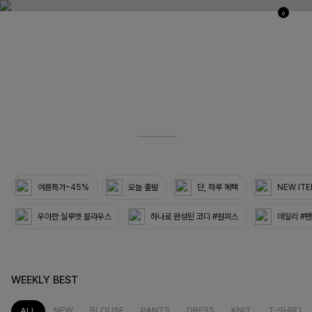
0
03
33
여름특가~45%
오늘 출발
단, 하루 혜택
NEW IT
우아한 실루엣 블라우스
하나로 완성된 코디 #원피스
데일리 #
WEEKLY BEST
NEW
BLOUSE
PANTS
DRESS
KNIT
T-SHIRT
ALL