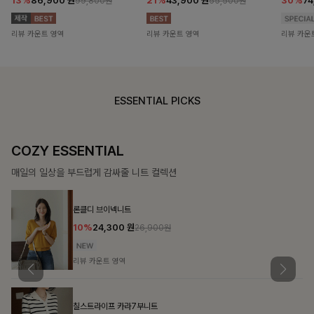
13%
86,900
원
21%
43,900
원
30%
7
99,800원
55,500원
리뷰 카운트 영역
리뷰 카운트 영역
리뷰 카운
ESSENTIAL PICKS
COZY ESSENTIAL
매일의 일상을 부드럽게 감싸줄 니트 컬렉션
론클디 브이넥니트
10%
24,300
원
26,900원
리뷰 카운트 영역
칠스트라이프 카라7부니트