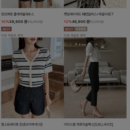
밍킷퍼프 플레어블라우스
캣밍레이어드 패턴원피스+목걸이SET
10%
39,600
원
12%
45,900
원
43,900원
52,100원
리뷰 카운트 영역
리뷰 카운트 영역
함스트라이프 린넨브이넥가디건
이지스판 카프리슬랙스[S,M,L사이즈]