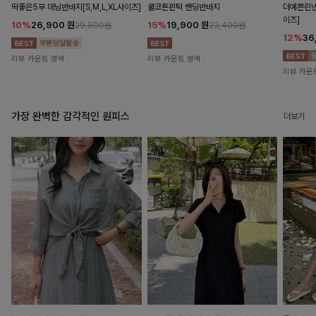
딱좋은5부 데님반바지[S,M,L,XL사이즈]
쿨코튼핀턱 밴딩반바지
더예쁜린넨
이즈]
10%
26,900
원
15%
19,900
원
29,800원
23,400원
12%
36
리뷰 카운트 영역
리뷰 카운트 영역
리뷰 카운
가장 완벽한 감각적인 원피스
더보기