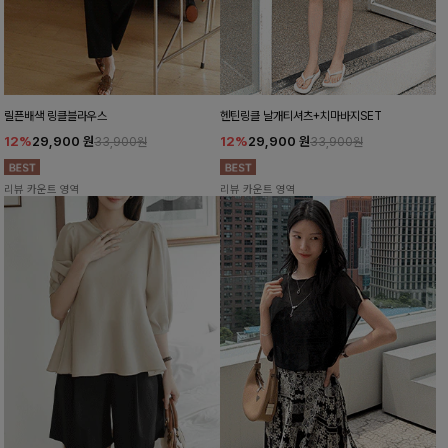
릴픈배색 링클블라우스
헨틴링클 날개티셔츠+치마바지SET
12%
29,900
원
12%
29,900
원
33,900원
33,900원
리뷰 카운트 영역
리뷰 카운트 영역