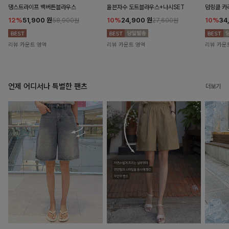
댕스트라이프 백버튼블라우스
율븐자수 도트블라우스+나시SET
덤링클 카
12%
51,900
원
10%
24,900
원
10%
34
58,900원
27,600원
리뷰 카운트 영역
리뷰 카운트 영역
리뷰 카운
언제 어디서나 특별한 팬츠
더보기