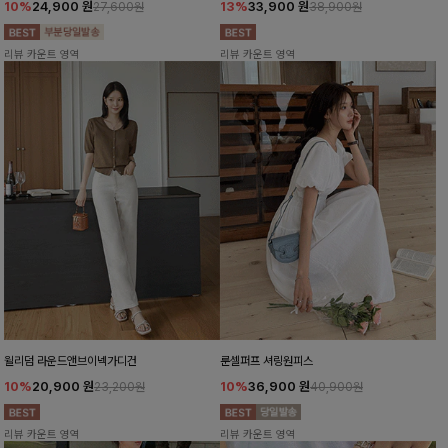
10%
24,900
원
13%
33,900
원
27,600원
38,900원
리뷰 카운트 영역
리뷰 카운트 영역
윌리덤 라운드앤브이넥가디건
룬셀퍼프 셔링원피스
10%
20,900
원
10%
36,900
원
23,200원
40,900원
리뷰 카운트 영역
리뷰 카운트 영역