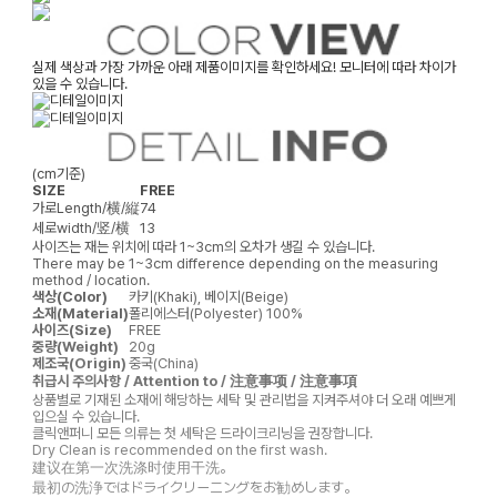
실제 색상과 가장 가까운 아래 제품이미지를 확인하세요! 모니터에 따라 차이가
있을 수 있습니다.
(cm기준)
SIZE
FREE
가로
Length/横/縦
74
세로
width/竖/横
13
사이즈는 재는 위치에 따라 1~3cm의 오차가 생길 수 있습니다.
There may be 1~3cm difference depending on the measuring
method / location.
색상(Color)
카키(Khaki), 베이지(Beige)
소재(Material)
폴리에스터(Polyester) 100%
사이즈(Size)
FREE
중량(Weight)
20g
제조국(Origin)
중국(China)
취급시 주의사항 / Attention to / 注意事项 / 注意事項
상품별로 기재된 소재에 해당하는 세탁 및 관리법을 지켜주셔야 더 오래 예쁘게
입으실 수 있습니다.
클릭앤퍼니 모든 의류는 첫 세탁은 드라이크리닝을 권장합니다.
Dry Clean is recommended on the first wash.
建议在第一次洗涤时使用干洗。
最初の洗浄ではドライクリーニングをお勧めします。