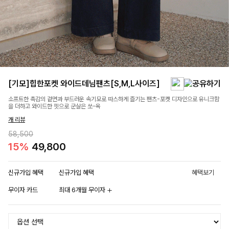
[기모]힙한포켓 와이드데님팬츠[S,M,L사이즈]
소프트한 촉감의 겉면과 부드러운 속기모로 따스하게 즐기는 팬츠-포켓 디자인으로 유니크함
을 더하고 와이드한 핏으로 군살은 쏘-옥
개 리뷰
58,500
15%
49,800
신규가입 혜택
신규가입 혜택
혜택보기
무이자 카드
최대 6개월 무이자