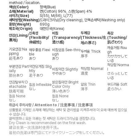
method / location.
색상(Color)
청색(Blue)
소재(Material)
면(Cotton) 96%, 스판(Span) 4%
사이즈(Size)
S(55), M(66), L(77)
세탁방법(Washing)
드라이크리닝(Dry cleaning), 단독손세탁(Washing only)
중량(Weight)
690g
제조국(Origin)
대한민국(Korea)
두께감
신축성
비침
촉감
안감
(Lining/
(Flexibility/
(Transparency/
(Thickness/生
(Touching/
裏地)
伸縮性)
透け感)
肌ざわり)
地の厚さ)
까슬거림
Rou
기모안감
Na
매우좋음
Flexi
비침있음
See-thro
두꺼움
Thick
gh
pping
ble
ugh
厚手
カサカサして
起毛あり
あり
あり
いる
적당함
Norma
부분안감
Part
약간당겨짐
Slig
적당함
Normal
비침약간
Slightly
l
ially
htly
適度
ややあり
さらっとして
部分あり
若干あり
いる
안감탈부착
D
밝은칼라만
Bright
얇음
Thin
부드러움
Soft
없음
Inflexible
etachable
Color Only
なし
薄手
柔らかい
脱着可能
薄い色あり
없음
None
없음
None
なし
なし
취급시 주의사항 / Attention to / 注意事项 / 注意事項
상품별로 기재된 소재에 해당하는 세탁 및 관리법을 지켜주셔야 더 오래 예쁘게 입으실
수 있습니다.
클릭앤퍼니 모든 의류는 첫 세탁은 드라이크리닝을 권장합니다.
Dry Clean is recommended on the first wash.
建议在第一次洗涤时使用干洗。
最初の洗濯は専門店にてドライクリーニングをしてください。