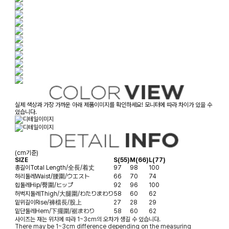
실제 색상과 가장 가까운 아래 제품이미지를 확인하세요! 모니터에 따라 차이가 있을 수
있습니다.
(cm기준)
SIZE
S(55)
M(66)
L(77)
총길이
Total Length/全長/着丈
97
98
100
허리둘레
Waist/腰圍/ウエスト
66
70
74
힙둘레
Hip/臀圍/ヒップ
92
96
100
허벅지둘레
Thigh/大腿圍/わたりまわり
58
60
62
밑위길이
Rise/褲檔長/股上
27
28
29
밑단둘레
Hem/下擺圍/裾まわり
58
60
62
사이즈는 재는 위치에 따라 1~3cm의 오차가 생길 수 있습니다.
There may be 1~3cm difference depending on the measuring