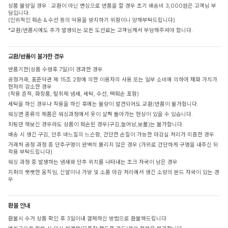
상품 불량일 경우 : 교환이 아닌 변심으로 반품을 할 경우 초기 배송비 3,000원은 고객님 부
담입니다.
(인위적인 훼손 & 수선 등의 악용을 방지하기 위함이니 양해부탁드립니다)
*교환/반품시에도 추가 발생되는 모든 도선료는 고객님께서 부담해주셔야 합니다.
교환/반품이 불가한 경우
반품기한(상품 수령후 7일)이 경과한 경우
공정거래, 표준약관 제 15조 2항에 의한 이용자의 사용 또는 일부 소비에 의하여 재화 가치가
현저히 감소한 경우
(착용 흔적, 화장품, 탈취제 냄새, 세탁, 수선, 택훼손 포함)
세탁을 하신 경우나 착용을 하신 후에는 불량이 발견되어도 교환/반품이 불가합니다.
워싱면 종류의 제품은 워싱과정에서 옷이 살짝 돌아가는 현상이 있을 수 있습니다.
피팅만 해보신 경우라도 상품이 훼손된 경우(구김,늘어남,보풀)는 불가합니다.
배송 시 생긴 구김, 단추 바느질의 느슨함, 간단한 손질이 가능한 마감실 처리가 미흡한 경우
거래처 공정 과정 중 단추구멍이 완벽히 뚫리지 않은 경우 (가위로 간단하게 구멍을 내주신 뒤
착용 부탁드립니다)
워싱 과정 중 발생하는 냄새와 단추 위치를 나타내는 초크 자국이 남은 경우
지퍼의 뻣뻣한 움직임, 신발이나 가방 및 소품 마감 처리에서 생긴 소량의 본드 자국이 있는 경
우
환불 안내
환불시 수거 상품 확인 후 3일이내 결제하신 방법으로 환불해드립니다