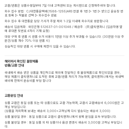
교환/반품은 상품수령일부터 7일 이내 고객센터 또는 게시판으로 신청해주셔야 합니다.
회수 접수 방법 : CJ대한통운택배(1588-1255)ARS 연결 후 1번 ▷ 1번 ▷ 받으신 운송장 번
호 등록 ▷ 착불로 선택 ▷ 회수접수 완료
회수 접수 후 대한통운 담당 기사가 주말 제외 1-2일 이내에 회수지로 방문합니다.
배송비 입금계좌 : 국민은행 512637-01-001048 / 예금주 : (주)클릭앤퍼니 (입금자명 옆
에 휴대폰 뒷번호 4자리 기재 요청)
대량 구매 후 반품 시 반품 수거 비용이 1만원 이상 추가 부과될 수 있습니다. (30만원 이상 주
문건/상품 개수 70% 이상 반품 시)
상습적인 대량 반품 시 구매에 제한이 있을 수 있습니다.
해외에서 확인된 불량제품
반품/교환 안내
국내에서 배송 받은 상품을 개인적으로 해외에 전달하신 후 불량제품으로 확인되었을 경우,
해당 제품이 클릭앤퍼니로 도착된 후에 교환/반품 처리가 가능하며, 클릭앤퍼니에서는 국내택
배비에 한해서 운송비를 부담 합니다
교환운임 안내
상품 교환은 동일 상품 또는 타 상품으로도 교환 가능하며, 교환시 교환배송비 6,000원은 고
객님 부담입니다.
(상품을 저희쪽에 보내는 배송비 3,000+고객님께 다시 발송되는 배송비 3,000)
상품 불량일 경우 : 동일 상품으로 교환시 클릭앤퍼니에서 왕복 운임을 모두 부담합니다.
상품 불량일 경우 : 동일 상품 외 타 상품이나 옵션 변경시 배송비 3,000원 고객님 부담입니
다.