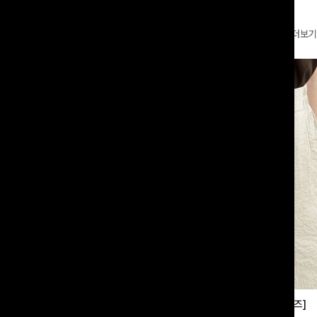
더보기
부츠컷슬랙스[S,M,L사이즈]
쿨링버튼 8부와이드팬츠[FREE,L사이즈]