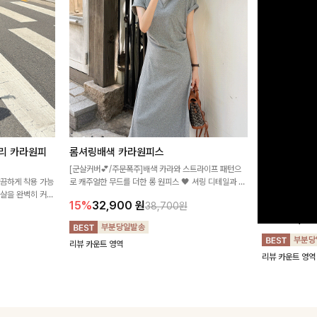
리 카라원피
롬셔링배색 카라원피스
[비율만점/
스
[군살커버💕/주문폭주]배색 카라와 스트라이프 패턴으
깔끔하게 착용 가능
로 캐주얼한 무드를 더한 롱 원피스 🖤 셔링 디테일과 쫀
고급스러운 플라
군살을 완벽히 커버
쫀한 스판 소재로 편안하면서도 여성스럽게 연출돼요
서 세련된 분위기
15%
32,900
원
38,700원
림하게 핏을 조절
12%
32,4
리뷰 카운트 영역
리뷰 카운트 영역