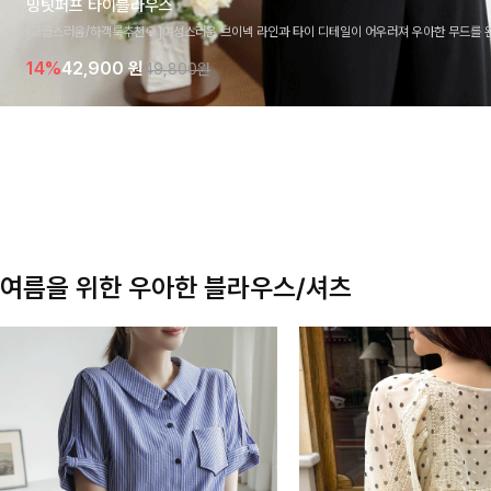
밍팃퍼프 타이블라우스
[고급스러움/하객룩추천💎]여성스러운 브이넥 라인과 타이 디테일이 어우러져 우아한 무드를 
라우스 🤍 여유로운 7부 소매로 편안하게 착용되며 데일리룩부터 출근룩, 하객룩까지 세련된
14%
42,900
원
49,800원
기 좋은 아이템이에요
여름을 위한 우아한 블라우스/셔츠