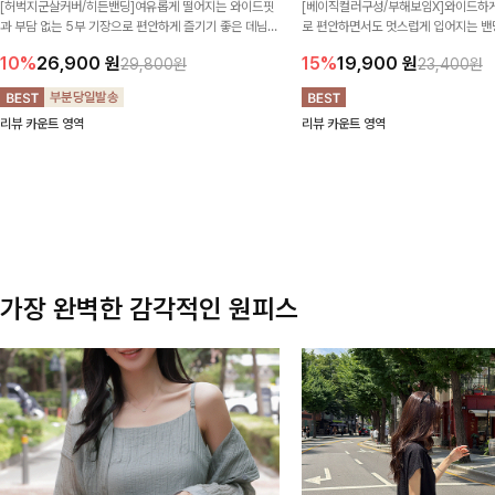
[허벅지군살커버/히든밴딩]여유롭게 떨어지는 와이드핏
[베이직컬러구성/부해보임X]와이드하게
과 부담 없는 5부 기장으로 편안하게 즐기기 좋은 데님
로 편안하면서도 멋스럽게 입어지는 밴딩
팬츠 ✨ 빈티지한 워싱감이 더해져 캐주얼하면서도 트렌
한 포켓 디테일 더해져 데일리룩부터 
10%
26,900
원
15%
19,900
원
29,800원
23,400원
디한 무드로 연출
높게 즐겨지는 아이템!
리뷰 카운트 영역
리뷰 카운트 영역
가장 완벽한 감각적인 원피스