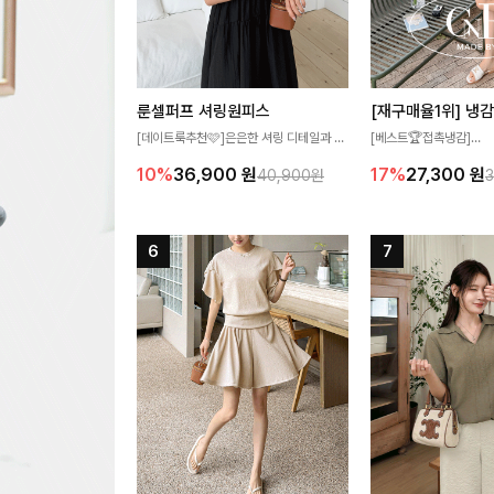
룬셀퍼프 셔링원피스
[데이트룩추천🩷]은은한 셔링 디테일과 퍼
[베스트🏆접촉냉감]
프 소매가 어우러져 사랑스러운 무드를 완
여름에도 무더위 걱정할 
10%
36,900
원
17%
27,300
원
40,900원
성해주는 원피스🤍 허리 스모크 밴딩이 슬
고 가벼운 소재감으로 
림한 실루엣을 연출해주며, 자연스럽게 퍼
즐기실 수 있는 니트랍니
지는 플레어 라인으로 여성스럽고 편안하게
즐기기 좋아요