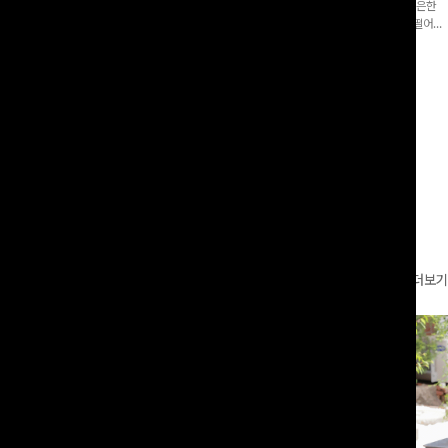
증👍]누구나 갖고 싶어할 슬랙스:)베이
[바스락소재💙/8부기장]사이드 버튼 디테일이 은은한
로 이쁜 핏 연출은 물론,쫀쫀한 스판끼
포인트가 되어주는 와이드 팬츠입니다. 여유롭게 떨어지
하게!
는 실루엣과 가볍게 바스락거리는 소재감으로 시원하고
00
원
14%
42,900
원
37,300원
49,800원
편안하게 즐기기 좋은 아이템-
리뷰 카운트 영역
더보기