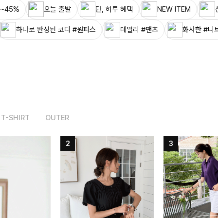
~45%
오늘 출발
단, 하루 혜택
NEW ITEM
하나로 완성된 코디 #원피스
데일리 #팬츠
화사한 #니
T-SHIRT
OUTER