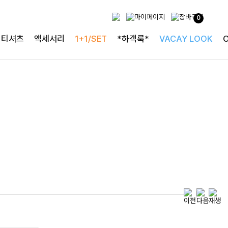
0
특별한 날을 빛내는
티셔츠
액세서리
1+1/SET
*하객룩*
VACAY LOOK
하객룩의 정석
로즐리본 러플블라우스