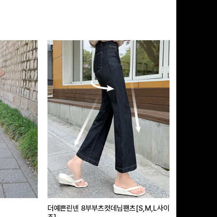
더예쁜린넨 8부부츠컷데님팬츠[S,M,L사이
급속쿨링효과 