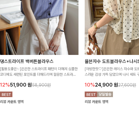
댕스트라이프 백버튼블라우스
율븐자수 도트블라우스+나시S
[활용도좋은✨]은은한 스트라이프 패턴이 더해져 심플한
[아방한핏🤍]은은한 레이스 자수와 도
코디에도 세련된 포인트를 더해드리며 깔끔한 스트라이
스러운 감성 가득 담았으며 나시 세트 
프 디테일로 유행 없이 오래 함께하기 좋은 블라우스예요
정없이 손쉽게 코디 가능한 블라우스에요
12%
51,900
원
10%
24,900
원
58,900원
27,600원
리뷰 카운트 영역
리뷰 카운트 영역