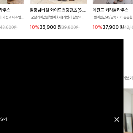
찰랑넘버원 와이드밴딩팬츠[S,M,L사이즈]
메칸드 카라블라우스
라우스
[군살커버만점/썸머소재]가볍게 찰랑이는
[썸머원단🌊/팔뚝커버]은은한
지]가볍고 내추럴
원단과 여유로운 와이드 핏으로 하루 종일
와 여유로운 실루엣이 만나 
라우스로, 답답함
10%
35,900
원
10%
37,900
원
39,800원
42,
43,600원
편안하게 착용하실 수 있는 팬츠입니다 🖤
세련된 무드를 연출해주는 블
 얼굴선을 더욱 시
✨ 허리 전체 밴딩과 스트링 디테일로 안정
리룩부터 출근룩까지 다양하게
🌿
감 있는 착용감을 더해드려요!
은 베이직한 디자인!
더보기
 않기