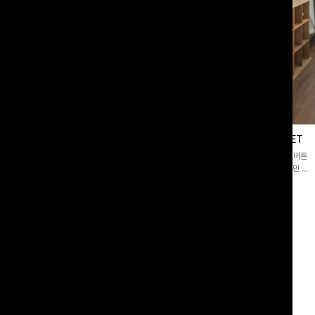
블라우스
제딧레이어드 블라우스+플레어팬츠SET
스퀘어넥]입체감 있는 링클 엠보 텍스
[완성도높은💗]레이어드한 듯 자연스러운 나시와 버튼
라우스- 여유로운 실루엣과 물결 짜임
원피스가 함께 구성된 세트 아이템입니다. 코디 고민 없
더해져 편안하면서도 여성스러운 무드를
이 한 벌만으로도 내추럴하면서 여성스러운 썸머룩 완성!
00
원
12%
43,900
원
34,800원
49,800원
리뷰 카운트 영역