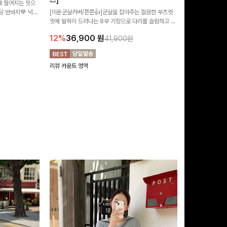
즈]
 떨어지는 핏으
[MADE/후기인
 반바지🤎 넉넉
[미운군살커버/쫀쫀👍]군살을 잡아주는 깔끔한 부츠컷
직하지만 부츠컷으
여행룩까지 활용도
핏에 발목이 드러나는 8부 기장으로 다리를 슬림하고 길
로 하루종일 편안
20%
29,9
어보이게 만들어주며 생지 소재로 멋을 더한 데님팬츠에
12%
36,900
원
41,900원
요~!
리뷰 카운트 영역
리뷰 카운트 영역