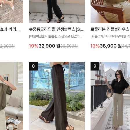
[재구매율1위] 냉감효과 카라니트
숏중롱골라입을 인생슬랙스[S,M,L,XL사이즈]
로즐리본 러플블라우스
[여름버전출시]쫀쫀한 스판으로 편안하게
[쉬폰소재/여리여리]우아한 리
필요가 없어요!얇
착용되어 누구나 입기 좋은 데일리 슬랙스!
연스럽게 흐르는 러플 디테일
10%
32,900
원
13%
38,900
원
32,800원
36,500원
44,
여름에도 시원하게
숏·기본·롱 기장과 와이드·부츠컷 핏까지 취
분위기를 더해주는 블라우스 
다
향에 맞게 선택할 수 있어 더욱 만족스러워
한 소재감과 여유롭게 떨어지
요
얼굴까지 화사해 보이며 세련
좋아요