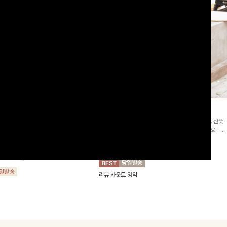
2차리오더]뮨스트링 플라워원피
딘젤퍼프 스트라이프원피스
[청순무드/체형커버]꾸안꾸 무드의 정석🤍 가볍고 산뜻
워 패턴과 랩 디자인으로 여성스러우면
한 착용감으로 여름 내내 손이 자주 가는 원피스예요- 은
를 더해주며 스트링이 내장되어있어 슬
은한 스트라이프 패턴과 여유로운 핏이 만나 편안함은 물
10%
64,900
원
72,100원
할 수 있어요🤍
론, 고급스러운 분위기까지 더해드립니다
00
원
36,800원
리뷰 카운트 영역