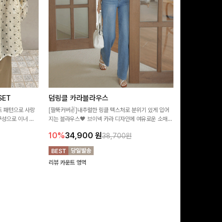
ET
덤링클 카라블라우스
비반드 링클
트 패턴으로 사랑
[팔뚝커버✌]내추럴한 링클 텍스처로 분위기 있게 입어
[구김걱정없는✨/
구성으로 이너 걱
지는 블라우스🖤 브이넥 카라 디자인에 여유로운 소매핏
처가 돋보이는 블
:)
더해져 여리하면서도 시원한 무드로 즐기기 좋아요-
소매 디테일이 
10%
34,900
원
17%
28,9
38,700원
연출해드려요!
리뷰 카운트 영역
리뷰 카운트 영역