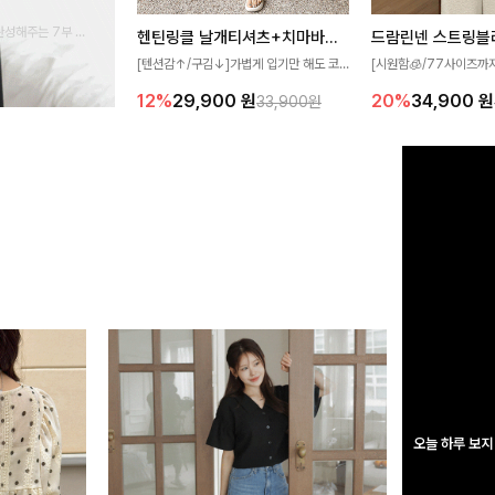
완성해주는 7부 블
헨틴링클 날개티셔츠+치마바지SET
드람린넨 스트링블
 스타일링을 연출하
[텐션감↑/구김↓]가볍게 입기만 해도 코
[시원함🧊/77사이즈까
디가 완성되는 세트 아이템으로, 자연스럽
한 텍스처가 돋보이는 블
12%
29,900
원
20%
34,900
원
33,900원
게 퍼지는 프릴 날개 소매가 우아한 포인트
없는 슬릿 카라 디자인이
를 더해드립니다💕 잔잔한 링클 텍스처 소
원하게 연출해드립니다 
재와 편안한 허리밴딩으로 하루 종일 산뜻
하고 쾌적하게 즐겨보세요!
오늘 하루 보지