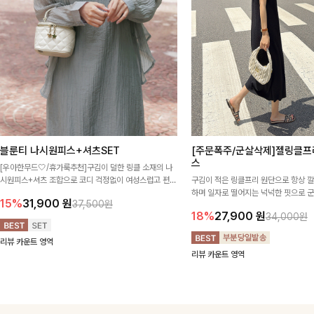
블룬티 나시원피스+셔츠SET
[주문폭주/군살삭제]젤링클프
스
[우아한무드🤍/휴가룩추천]구김이 덜한 링클 소재의 나
시원피스+셔츠 조합으로 코디 걱정없이 여성스럽고 편안
구김이 적은 링클프리 원단으로 항상 
하게 즐길 수 있는 아이템이에요:)
하며 일자로 떨어지는 넉넉한 핏으로 
15%
31,900
원
37,500원
해주는 원피스에요🖤
18%
27,900
원
34,000원
리뷰 카운트 영역
리뷰 카운트 영역