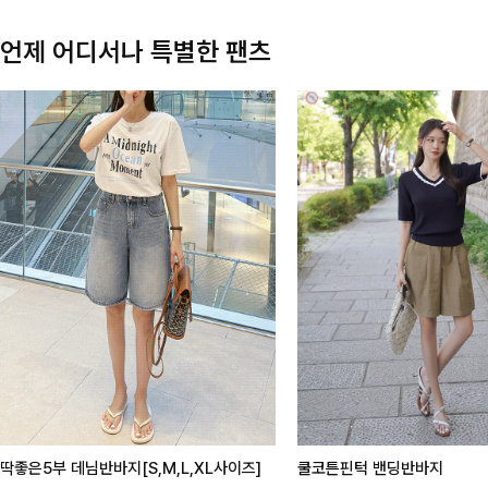
언제 어디서나 특별한 팬츠
딱좋은5부 데님반바지[S,M,L,XL사이즈]
쿨코튼핀턱 밴딩반바지