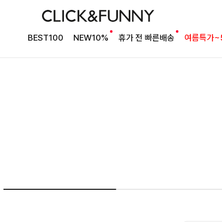
여름의 끝을 완성할
BEST100
NEW10%
휴가 전 빠른배송
여름특가~
감각적인 원피스
셀퍼프 셔링원피스