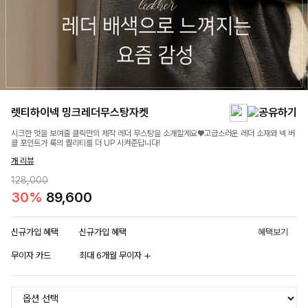
렛티하이넥 밍크레더무스탕자켓
시크한 멋을 보여줄 클릭만의 제작 레더 무스탕을 소개할게요♥고급스러운 레더 소재와 넥 버
클 포인트가 룩의 퀄리티를 더 UP 시켜준답니다!
개 리뷰
128,000
30%
89,600
신규가입 혜택
신규가입 혜택
혜택보기
무이자 카드
최대 6개월 무이자