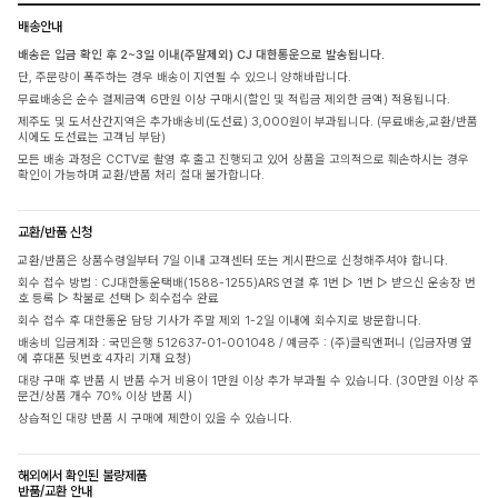
배송안내
배송은 입금 확인 후 2~3일 이내(주말제외) CJ 대한통운으로 발송됩니다.
단, 주문량이 폭주하는 경우 배송이 지연될 수 있으니 양해바랍니다.
무료배송은 순수 결제금액 6만원 이상 구매시(할인 및 적립금 제외한 금액) 적용됩니다.
제주도 및 도서산간지역은 추가배송비(도선료) 3,000원이 부과됩니다. (무료배송,교환/반품
시에도 도선료는 고객님 부담)
모든 배송 과정은 CCTV로 촬영 후 출고 진행되고 있어 상품을 고의적으로 훼손하시는 경우
확인이 가능하며 교환/반품 처리 절대 불가합니다.
교환/반품 신청
교환/반품은 상품수령일부터 7일 이내 고객센터 또는 게시판으로 신청해주셔야 합니다.
회수 접수 방법 : CJ대한통운택배(1588-1255)ARS 연결 후 1번 ▷ 1번 ▷ 받으신 운송장 번
호 등록 ▷ 착불로 선택 ▷ 회수접수 완료
회수 접수 후 대한통운 담당 기사가 주말 제외 1-2일 이내에 회수지로 방문합니다.
배송비 입금계좌 : 국민은행 512637-01-001048 / 예금주 : (주)클릭앤퍼니 (입금자명 옆
에 휴대폰 뒷번호 4자리 기재 요청)
대량 구매 후 반품 시 반품 수거 비용이 1만원 이상 추가 부과될 수 있습니다. (30만원 이상 주
문건/상품 개수 70% 이상 반품 시)
상습적인 대량 반품 시 구매에 제한이 있을 수 있습니다.
해외에서 확인된 불량제품
반품/교환 안내