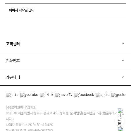
이미지 저작권 안내
고객센터
계좌번호
커뮤니티
(주)클릭앤퍼니/김예중
02880 서울특별시 성북구 성북로 49 (성북동, 운석빌딩) 운석빌딩 5층(반품주소가 아닙
니다.)
사업자 등록번호 209-81-43420
통신판매업신고 서울성북-0073호