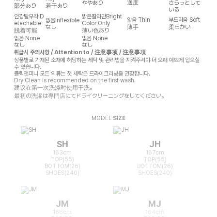
適度
ややあり
さらっとして
部分あり
若干あり
いる
안감탈부착
D
밝은칼라만
Bright
얇음
Thin
부드러움
Soft
없음
Inflexible
etachable
Color Only
なし
薄手
柔らかい
脱着可能
薄い色あり
없음
None
없음
None
なし
なし
취급시 주의사항 / Attention to / 注意事项 / 注意事項
상품별로 기재된 소재에 해당하는 세탁 및 관리법을 지켜주셔야 더 오래 예쁘게 입으실
수 있습니다.
클릭앤퍼니 모든 의류는 첫 세탁은 드라이크리닝을 권장합니다.
Dry Clean is recommended on the first wash.
建议在第一次洗涤时使用干洗。
最初の洗濯は専門店にてドライクリーニングをしてください。
MODEL
SIZE
SH
JH
163cm
167cm
TOP(55)
TOP(55)
BOTTOM(26)
BOTTOM(26)
SHOES(240)
SHOES(240)
JM
MJ
166cm
164cm