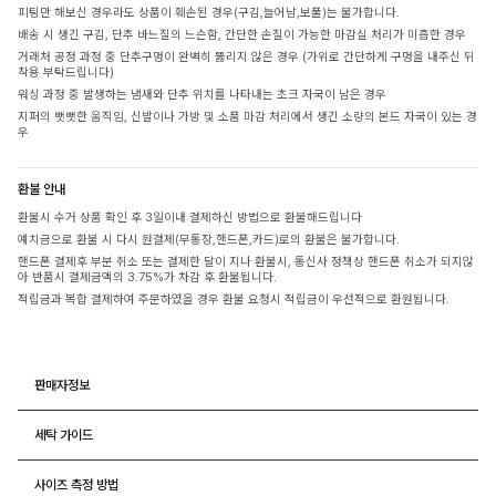
피팅만 해보신 경우라도 상품이 훼손된 경우(구김,늘어남,보풀)는 불가합니다.
배송 시 생긴 구김, 단추 바느질의 느슨함, 간단한 손질이 가능한 마감실 처리가 미흡한 경우
거래처 공정 과정 중 단추구멍이 완벽히 뚫리지 않은 경우 (가위로 간단하게 구멍을 내주신 뒤
착용 부탁드립니다)
워싱 과정 중 발생하는 냄새와 단추 위치를 나타내는 초크 자국이 남은 경우
지퍼의 뻣뻣한 움직임, 신발이나 가방 및 소품 마감 처리에서 생긴 소량의 본드 자국이 있는 경
우
환불 안내
환불시 수거 상품 확인 후 3일이내 결제하신 방법으로 환불해드립니다
예치금으로 환불 시 다시 원결제(무통장,핸드폰,카드)로의 환불은 불가합니다.
핸드폰 결제후 부분 취소 또는 결제한 달이 지나 환불시, 통신사 정책상 핸드폰 취소가 되지않
아 반품시 결제금액의 3.75%가 차감 후 환불됩니다.
적립금과 복합 결제하여 주문하였을 경우 환불 요청시 적립금이 우선적으로 환원됩니다.
판매자정보
세탁 가이드
사이즈 측정 방법