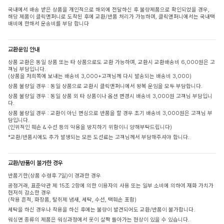
국내에서 배송 받은 상품을 개인적으로 해외에 전달하신 후 불량제품으로 확인되었을 경우,
해당 제품이 클릭앤퍼니로 도착된 후에 교환/반품 처리가 가능하며, 클릭앤퍼니에서는 국내택
배비에 한해서 운송비를 부담 합니다
교환운임 안내
상품 교환은 동일 상품 또는 타 상품으로도 교환 가능하며, 교환시 교환배송비 6,000원은 고
객님 부담입니다.
(상품을 저희쪽에 보내는 배송비 3,000+고객님께 다시 발송되는 배송비 3,000)
상품 불량일 경우 : 동일 상품으로 교환시 클릭앤퍼니에서 왕복 운임을 모두 부담합니다.
상품 불량일 경우 : 동일 상품 외 타 상품이나 옵션 변경시 배송비 3,000원 고객님 부담입니
다.
상품 불량일 경우 : 교환이 아닌 변심으로 반품을 할 경우 초기 배송비 3,000원은 고객님 부
담입니다.
(인위적인 훼손 & 수선 등의 악용을 방지하기 위함이니 양해부탁드립니다)
*교환/반품시에도 추가 발생되는 모든 도선료는 고객님께서 부담해주셔야 합니다.
교환/반품이 불가한 경우
반품기한(상품 수령후 7일)이 경과한 경우
공정거래, 표준약관 제 15조 2항에 의한 이용자의 사용 또는 일부 소비에 의하여 재화 가치가
현저히 감소한 경우
(착용 흔적, 화장품, 탈취제 냄새, 세탁, 수선, 택훼손 포함)
세탁을 하신 경우나 착용을 하신 후에는 불량이 발견되어도 교환/반품이 불가합니다.
워싱면 종류의 제품은 워싱과정에서 옷이 살짝 돌아가는 현상이 있을 수 있습니다.