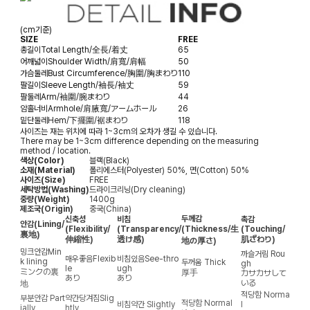
(cm기준)
SIZE
FREE
총길이
Total Length/全長/着丈
65
어깨넓이
Shoulder Width/肩寬/肩幅
50
가슴둘레
Bust Circumference/胸圍/胸まわり
110
팔길이
Sleeve Length/袖長/袖丈
59
팔둘레
Arm/袖圍/腕まわり
44
암홀너비
Armhole/肩腋寬/アームホール
26
밑단둘레
Hem/下擺圍/裾まわり
118
사이즈는 재는 위치에 따라 1~3cm의 오차가 생길 수 있습니다.
There may be 1~3cm difference depending on the measuring
method / location.
색상(Color)
블랙(Black)
소재(Material)
폴리에스터(Polyester) 50%, 면(Cotton) 50%
사이즈(Size)
FREE
세탁방법(Washing)
드라이크리닝(Dry cleaning)
중량(Weight)
1400g
제조국(Origin)
중국(China)
두께감
신축성
비침
촉감
안감
(Lining/
(Flexibility/
(Transparency/
(Thickness/生
(Touching/
裏地)
伸縮性)
透け感)
肌ざわり)
地の厚さ)
밍크안감
Min
까슬거림
Rou
매우좋음
Flexib
비침있음
See-thro
k lining
두꺼움
Thick
gh
le
ugh
ミンクの裏
厚手
カサカサして
あり
あり
いる
地
적당함
Norma
부분안감
Part
약간당겨짐
Slig
적당함
Normal
비침약간
Slightly
l
ially
htly