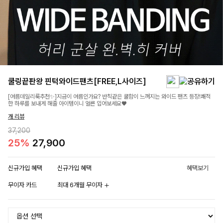
쿨링끝판왕 핀턱와이드팬츠[FREE,L사이즈]
[여름데일리룩추천✨]지금이 여름인가요? 반칙같은 쿨함이 느껴지는 와이드 팬츠 등장!쾌적
한 하루를 보내게 해줄 아이템이니 얼른 입어보세요♥
개 리뷰
37,200
25%
27,900
신규가입 혜택
신규가입 혜택
혜택보기
무이자 카드
최대 6개월 무이자