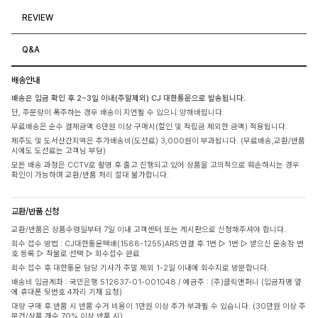
REVIEW
Q&A
배송안내
배송은 입금 확인 후 2~3일 이내(주말제외) CJ 대한통운으로 발송됩니다.
단, 주문량이 폭주하는 경우 배송이 지연될 수 있으니 양해바랍니다.
무료배송은 순수 결제금액 6만원 이상 구매시(할인 및 적립금 제외한 금액) 적용됩니다.
제주도 및 도서산간지역은 추가배송비(도선료) 3,000원이 부과됩니다. (무료배송,교환/반품
시에도 도선료는 고객님 부담)
모든 배송 과정은 CCTV로 촬영 후 출고 진행되고 있어 상품을 고의적으로 훼손하시는 경우
확인이 가능하며 교환/반품 처리 절대 불가합니다.
교환/반품 신청
교환/반품은 상품수령일부터 7일 이내 고객센터 또는 게시판으로 신청해주셔야 합니다.
회수 접수 방법 : CJ대한통운택배(1588-1255)ARS 연결 후 1번 ▷ 1번 ▷ 받으신 운송장 번
호 등록 ▷ 착불로 선택 ▷ 회수접수 완료
회수 접수 후 대한통운 담당 기사가 주말 제외 1-2일 이내에 회수지로 방문합니다.
배송비 입금계좌 : 국민은행 512637-01-001048 / 예금주 : (주)클릭앤퍼니 (입금자명 옆
에 휴대폰 뒷번호 4자리 기재 요청)
대량 구매 후 반품 시 반품 수거 비용이 1만원 이상 추가 부과될 수 있습니다. (30만원 이상 주
문건/상품 개수 70% 이상 반품 시)