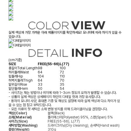
실제 색상과 가장 가까운 아래 제품이미지를 확인하세요! 모니터에 따라 차이가 있을 수
있습니다.
(cm기준)
SIZE
FREE(55-66)
L(77)
총길이
Total Length
98
100
허리둘레
Waist
64
72
힙둘레
Hip
104
110
허벅지둘레
Thigh
64
70
밑위길이
Rise
33
35
밑단둘레
Hem
50
54
- 사이즈는 재는 방법이나 위치에 따라 1~3cm 정도의 오차가 발생할 수 있습니다.
- 상품의 실제 색상은 상세페이지 하단의 디테일 컷과 가장 유사합니다.
- 용자의 모니터 사양, 휴대폰 기종 및 해상도 설정에 따라 실제 색상과 다소 차이가 있
을 수 있는 점 참고 부탁드립니다.
- 모든 의류의 첫 세탁은 소재 변형 방지를 위해 드라이클리닝을 권장합니다.
색상(Color)
블랙(Black)
소재(Material)
폴리에스터(Polyester) 95%, 스판(Span) 5%
사이즈(Size)
FREE(55-66), L(77)
세탁방법(Washing)
드라이크리닝(Dry cleaning), 손세탁(Hand wash)
중량(Weight)
310g