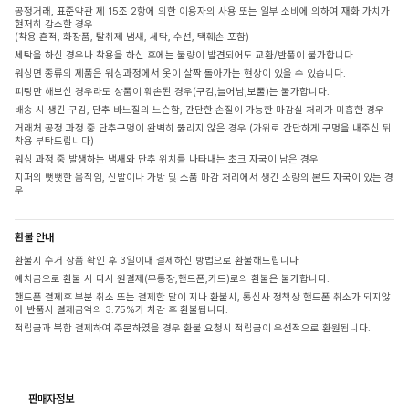
공정거래, 표준약관 제 15조 2항에 의한 이용자의 사용 또는 일부 소비에 의하여 재화 가치가
현저히 감소한 경우
(착용 흔적, 화장품, 탈취제 냄새, 세탁, 수선, 택훼손 포함)
세탁을 하신 경우나 착용을 하신 후에는 불량이 발견되어도 교환/반품이 불가합니다.
워싱면 종류의 제품은 워싱과정에서 옷이 살짝 돌아가는 현상이 있을 수 있습니다.
피팅만 해보신 경우라도 상품이 훼손된 경우(구김,늘어남,보풀)는 불가합니다.
배송 시 생긴 구김, 단추 바느질의 느슨함, 간단한 손질이 가능한 마감실 처리가 미흡한 경우
거래처 공정 과정 중 단추구멍이 완벽히 뚫리지 않은 경우 (가위로 간단하게 구멍을 내주신 뒤
착용 부탁드립니다)
워싱 과정 중 발생하는 냄새와 단추 위치를 나타내는 초크 자국이 남은 경우
지퍼의 뻣뻣한 움직임, 신발이나 가방 및 소품 마감 처리에서 생긴 소량의 본드 자국이 있는 경
우
환불 안내
환불시 수거 상품 확인 후 3일이내 결제하신 방법으로 환불해드립니다
예치금으로 환불 시 다시 원결제(무통장,핸드폰,카드)로의 환불은 불가합니다.
핸드폰 결제후 부분 취소 또는 결제한 달이 지나 환불시, 통신사 정책상 핸드폰 취소가 되지않
아 반품시 결제금액의 3.75%가 차감 후 환불됩니다.
적립금과 복합 결제하여 주문하였을 경우 환불 요청시 적립금이 우선적으로 환원됩니다.
판매자정보