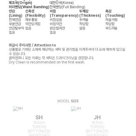
제조국(Origin)
대한민국(Korea)
허리밴딩(Waist Banding)
전체밴딩(Full Banding)
안감
신축성
비침
두께감
촉감
(Lining)
(Flexibility)
(Transparency)
(Thickness)
(Touching)
전체안감
매우좋음
비침있음
두꺼움
까슬거림
부분안감
약간당겨짐
비침약간
적당함
적당함
안감탈부착
없음
밝은칼라만
얇음
부드러움
없음
없음
취급시 주의사항 / Attention to
상품별로 기재된 소재에 해당하는 세탁 및 관리법을 지켜주셔야 더 오래 예쁘게 입으실
수 있습니다.
클릭앤퍼니 모든 의류는 첫 세탁은 드라이크리닝을 권장합니다.
Dry Clean is recommended on the first wash.
MODEL
SIZE
SH
JH
163cm
167cm
TOP(55)
TOP(55)
BOTTOM(26)
BOTTOM(26)
SHOES(240)
SHOES(240)