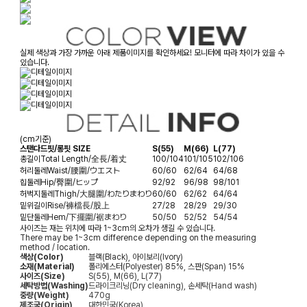
실제 색상과 가장 가까운 아래 제품이미지를 확인하세요! 모니터에 따라 차이가 있을 수
있습니다.
(cm기준)
스탠다드핏/롱핏 SIZE
S(55)
M(66)
L(77)
총길이
Total Length/全長/着丈
100/104
101/105
102/106
허리둘레
Waist/腰圍/ウエスト
60/60
62/64
64/68
힙둘레
Hip/臀圍/ヒップ
92/92
96/98
98/101
허벅지둘레
Thigh/大腿圍/わたりまわり
60/60
62/62
64/64
밑위길이
Rise/褲檔長/股上
27/28
28/29
29/30
밑단둘레
Hem/下擺圍/裾まわり
50/50
52/52
54/54
사이즈는 재는 위치에 따라 1~3cm의 오차가 생길 수 있습니다.
There may be 1~3cm difference depending on the measuring
method / location.
색상(Color)
블랙(Black), 아이보리(Ivory)
소재(Material)
폴리에스터(Polyester) 85%, 스판(Span) 15%
사이즈(Size)
S(55), M(66), L(77)
세탁방법(Washing)
드라이크리닝(Dry cleaning), 손세탁(Hand wash)
중량(Weight)
470g
제조국(Origin)
대한민국(Korea)