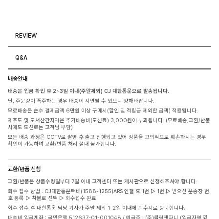
REVIEW
Q&A
배송안내
배송은 입금 확인 후 2~3일 이내(주말제외) CJ 대한통운으로 발송됩니다.
단, 주문량이 폭주하는 경우 배송이 지연될 수 있으니 양해바랍니다.
무료배송은 순수 결제금액 6만원 이상 구매시(할인 및 적립금 제외한 금액) 적용됩니다.
제주도 및 도서산간지역은 추가배송비(도선료) 3,000원이 부과됩니다. (무료배송,교환/반품
시에도 도선료는 고객님 부담)
모든 배송 과정은 CCTV로 촬영 후 출고 진행되고 있어 상품을 고의적으로 훼손하시는 경우
확인이 가능하며 교환/반품 처리 절대 불가합니다.
교환/반품 신청
교환/반품은 상품수령일부터 7일 이내 고객센터 또는 게시판으로 신청해주셔야 합니다.
회수 접수 방법 : CJ대한통운택배(1588-1255)ARS 연결 후 1번 ▷ 1번 ▷ 받으신 운송장 번
호 등록 ▷ 착불로 선택 ▷ 회수접수 완료
회수 접수 후 대한통운 담당 기사가 주말 제외 1-2일 이내에 회수지로 방문합니다.
배송비 입금계좌 : 국민은행 512637-01-001048 / 예금주 : (주)클릭앤퍼니 (입금자명 옆