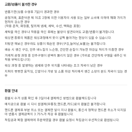
교환/반품이 불가한 경우
반품기한(상품 수령후 7일)이 경과한 경우
공정거래, 표준약관 제 15조 2항에 의한 이용자의 사용 또는 일부 소비에 의하여 재화 가치가
현저히 감소한 경우
(착용 흔적, 화장품, 탈취제 냄새, 세탁, 수선, 택훼손 포함)
세탁을 하신 경우나 착용을 하신 후에는 불량이 발견되어도 교환/반품이 불가합니다.
워싱면 종류의 제품은 워싱과정에서 옷이 살짝 돌아가는 현상이 있을 수 있습니다.
피팅만 해보신 경우라도 상품이 훼손된 경우(구김,늘어남,보풀)는 불가합니다.
배송 시 생긴 구김, 단추 바느질의 느슨함, 간단한 손질이 가능한 마감실 처리가 미흡한 경우
거래처 공정 과정 중 단추구멍이 완벽히 뚫리지 않은 경우 (가위로 간단하게 구멍을 내주신 뒤
착용 부탁드립니다)
워싱 과정 중 발생하는 냄새와 단추 위치를 나타내는 초크 자국이 남은 경우
지퍼의 뻣뻣한 움직임, 신발이나 가방 및 소품 마감 처리에서 생긴 소량의 본드 자국이 있는 경
우
환불 안내
환불시 수거 상품 확인 후 3일이내 결제하신 방법으로 환불해드립니다
예치금으로 환불 시 다시 원결제(무통장,핸드폰,카드)로의 환불은 불가합니다.
핸드폰 결제후 부분 취소 또는 결제한 달이 지나 환불시, 통신사 정책상 핸드폰 취소가 되지않
아 반품시 결제금액의 3.75%가 차감 후 환불됩니다.
적립금과 복합 결제하여 주문하였을 경우 환불 요청시 적립금이 우선적으로 환원됩니다.