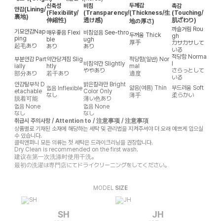
두께감
신축성
비침
촉감
안감
(Lining/
(Flexibility/
(Transparency/
(Thickness/生
(Touching/
裏地)
伸縮性)
透け感)
肌ざわり)
地の厚さ)
까슬거림
Rou
기모안감
Nap
매우좋음
Flexi
비침있음
See-thro
두꺼움
Thick
gh
ping
ble
ugh
厚手
カサカサして
起毛あり
あり
あり
いる
적당함
Norma
부분안감
Part
약간당겨짐
Slig
적당함(일반)
Nor
비침약간
Slightly
l
ially
htly
mal
ややあり
さらっとして
部分あり
若干あり
適度
いる
안감탈부착
D
밝은칼라만
Bright
얇음(여름)
Thin
부드러움
Soft
없음
Inflexible
etachable
Color Only
なし
薄手
柔らかい
脱着可能
薄い色あり
없음
None
없음
None
なし
なし
취급시 주의사항 / Attention to / 注意事项 / 注意事項
상품별로 기재된 소재에 해당하는 세탁 및 관리법을 지켜주셔야 더 오래 예쁘게 입으실
수 있습니다.
클릭앤퍼니 모든 의류는 첫 세탁은 드라이크리닝을 권장합니다.
Dry Clean is recommended on the first wash.
建议在第一次洗涤时使用干洗。
最初の洗濯は専門店にてドライクリーニングをしてください。
MODEL
SIZE
SH
JH