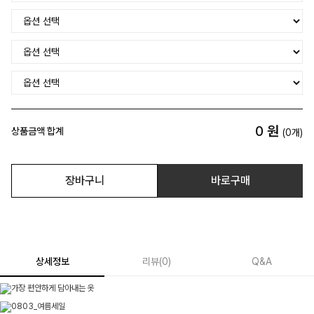
0
원
상품금액 합계
(
0
개)
장바구니
바로구매
상세정보
리뷰
(
0
)
Q&A