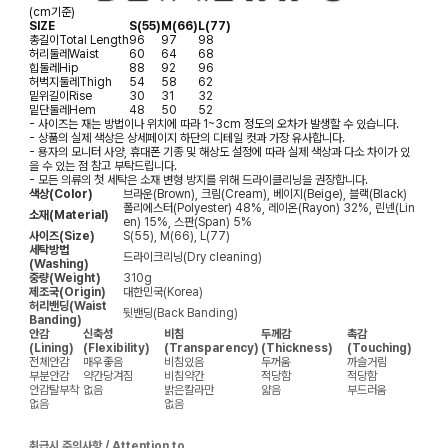
(cm기준)
SIZE
S(55)
M(66)
L(77)
총길이
Total Length
96
97
98
허리둘레
Waist
60
64
68
힙둘레
Hip
88
92
96
허벅지둘레
Thigh
54
58
62
밑위길이
Rise
30
31
32
밑단둘레
Hem
48
50
52
- 사이즈는 재는 방법이나 위치에 따라 1~3cm 정도의 오차가 발생할 수 있습니다.
- 상품의 실제 색상은 상세페이지 하단의 디테일 컷과 가장 유사합니다.
- 용자의 모니터 사양, 휴대폰 기종 및 해상도 설정에 따라 실제 색상과 다소 차이가 있
을 수 있는 점 참고 부탁드립니다.
- 모든 의류의 첫 세탁은 소재 변형 방지를 위해 드라이클리닝을 권장합니다.
색상(Color)
브라운(Brown), 크림(Cream), 베이지(Beige), 블랙(Black)
폴리에스터(Polyester) 48%, 레이온(Rayon) 32%, 린넨(Lin
소재(Material)
en) 15%, 스판(Span) 5%
사이즈(Size)
S(55), M(66), L(77)
세탁방법
드라이크리닝(Dry cleaning)
(Washing)
중량(Weight)
310g
제조국(Origin)
대한민국(Korea)
허리밴딩(Waist
뒷밴딩(Back Banding)
Banding)
안감
신축성
비침
두께감
촉감
(Lining)
(Flexibility)
(Transparency)
(Thickness)
(Touching)
전체안감
매우좋음
비침있음
두꺼움
까슬거림
부분안감
약간당겨짐
비침약간
적당함
적당함
안감탈부착
없음
밝은칼라만
얇음
부드러움
없음
없음
취급시 주의사항 / Attention to