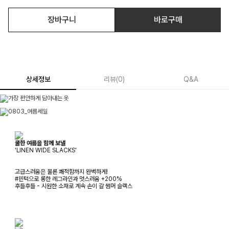
장바구니
바로구매
상세정보
리뷰
(
0
)
Q&A
쿨한 여름을 함께 보낼
'LINEN WIDE SLACKS'
고급스러움은 물론 쾌적함까지 완벽하게!
#핀턱으로 롱한 레그라인과 멋스러움 +200%
후들후들 - 시원한 소재로 계속 손이 갈 썸머 슬랙스