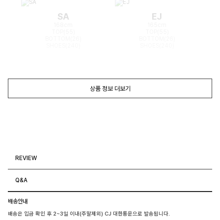
SA
EJ
168cm
165cm
TOP(55)
TOP(55)
BOTTOM(26)
BOTTOM(26)
SHOES(240)
SHOES(240)
상품 정보 더보기
REVIEW
Q&A
배송안내
배송은 입금 확인 후 2~3일 이내(주말제외) CJ 대한통운으로 발송됩니다.