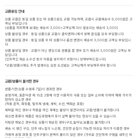
교환운임 안내
상품 교환은 동일 상품 또는 타 상품으로도 교환 가능하며, 교환시 교환배송비 6,000원은 고
객님 부담입니다.
(상품을 저희쪽에 보내는 배송비 3,000+고객님께 다시 발송되는 배송비 3,000)
상품 불량일 경우 : 동일 상품으로 교환시 클릭앤퍼니에서 왕복 운임을 모두 부담합니다.
상품 불량일 경우 : 동일 상품 외 타 상품이나 옵션 변경시 배송비 3,000원 고객님 부담입니
다.
상품 불량일 경우 : 교환이 아닌 변심으로 반품을 할 경우 초기 배송비 3,000원은 고객님 부
담입니다.
(인위적인 훼손 & 수선 등의 악용을 방지하기 위함이니 양해부탁드립니다)
*교환/반품시에도 추가 발생되는 모든 도선료는 고객님께서 부담해주셔야 합니다.
교환/반품이 불가한 경우
반품기한(상품 수령후 7일)이 경과한 경우
공정거래, 표준약관 제 15조 2항에 의한 이용자의 사용 또는 일부 소비에 의하여 재화 가치가
현저히 감소한 경우
(착용 흔적, 화장품, 탈취제 냄새, 세탁, 수선, 택훼손 포함)
세탁을 하신 경우나 착용을 하신 후에는 불량이 발견되어도 교환/반품이 불가합니다.
워싱면 종류의 제품은 워싱과정에서 옷이 살짝 돌아가는 현상이 있을 수 있습니다.
피팅만 해보신 경우라도 상품이 훼손된 경우(구김,늘어남,보풀)는 불가합니다.
배송 시 생긴 구김, 단추 바느질의 느슨함, 간단한 손질이 가능한 마감실 처리가 미흡한 경우
거래처 공정 과정 중 단추구멍이 완벽히 뚫리지 않은 경우 (가위로 간단하게 구멍을 내주신 뒤