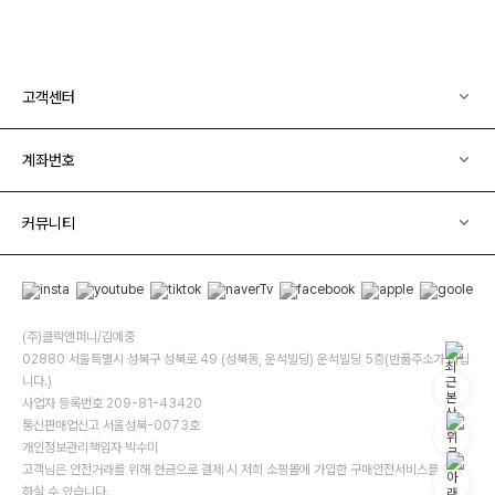
고객센터
계좌번호
커뮤니티
(주)클릭앤퍼니/김예중
02880 서울특별시 성북구 성북로 49 (성북동, 운석빌딩) 운석빌딩 5층(반품주소가 아닙
니다.)
사업자 등록번호 209-81-43420
통신판매업신고 서울성북-0073호
개인정보관리책임자 박수미
고객님은 안전거래를 위해 현금으로 결제 시 저희 소핑몰에 가입한 구매안전서비스를 이용
하실 수 있습니다.