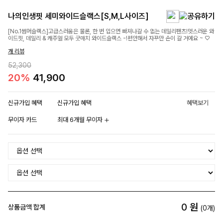
나의인생핏 세미와이드슬랙스[S,M,L사이즈]
[No.1썸머슬랙스]고급스러움은 물론, 한 번 입으면 빠져나갈 수 없는 데일리팬츠!멋스러운 와
이드핏, 데일리 & 캐주얼 모두 굿매치 와이드슬랙스 -!편안해서 자꾸만 손이 갈 거예요 ~ ♡
개 리뷰
52,300
20%
41,900
신규가입 혜택
신규가입 혜택
혜택보기
무이자 카드
최대 6개월 무이자
0
원
상품금액 합계
(
0
개)