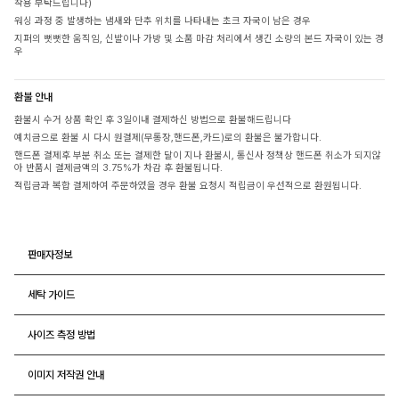
착용 부탁드립니다)
워싱 과정 중 발생하는 냄새와 단추 위치를 나타내는 초크 자국이 남은 경우
지퍼의 뻣뻣한 움직임, 신발이나 가방 및 소품 마감 처리에서 생긴 소량의 본드 자국이 있는 경
우
환불 안내
환불시 수거 상품 확인 후 3일이내 결제하신 방법으로 환불해드립니다
예치금으로 환불 시 다시 원결제(무통장,핸드폰,카드)로의 환불은 불가합니다.
핸드폰 결제후 부분 취소 또는 결제한 달이 지나 환불시, 통신사 정책상 핸드폰 취소가 되지않
아 반품시 결제금액의 3.75%가 차감 후 환불됩니다.
적립금과 복합 결제하여 주문하였을 경우 환불 요청시 적립금이 우선적으로 환원됩니다.
판매자정보
세탁 가이드
사이즈 측정 방법
이미지 저작권 안내