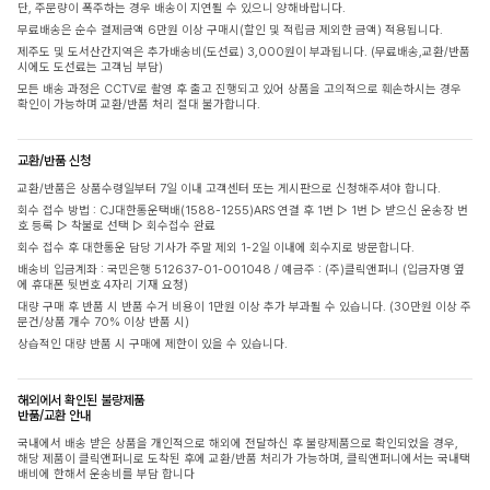
단, 주문량이 폭주하는 경우 배송이 지연될 수 있으니 양해바랍니다.
무료배송은 순수 결제금액 6만원 이상 구매시(할인 및 적립금 제외한 금액) 적용됩니다.
제주도 및 도서산간지역은 추가배송비(도선료) 3,000원이 부과됩니다. (무료배송,교환/반품
시에도 도선료는 고객님 부담)
모든 배송 과정은 CCTV로 촬영 후 출고 진행되고 있어 상품을 고의적으로 훼손하시는 경우
확인이 가능하며 교환/반품 처리 절대 불가합니다.
교환/반품 신청
교환/반품은 상품수령일부터 7일 이내 고객센터 또는 게시판으로 신청해주셔야 합니다.
회수 접수 방법 : CJ대한통운택배(1588-1255)ARS 연결 후 1번 ▷ 1번 ▷ 받으신 운송장 번
호 등록 ▷ 착불로 선택 ▷ 회수접수 완료
회수 접수 후 대한통운 담당 기사가 주말 제외 1-2일 이내에 회수지로 방문합니다.
배송비 입금계좌 : 국민은행 512637-01-001048 / 예금주 : (주)클릭앤퍼니 (입금자명 옆
에 휴대폰 뒷번호 4자리 기재 요청)
대량 구매 후 반품 시 반품 수거 비용이 1만원 이상 추가 부과될 수 있습니다. (30만원 이상 주
문건/상품 개수 70% 이상 반품 시)
상습적인 대량 반품 시 구매에 제한이 있을 수 있습니다.
해외에서 확인된 불량제품
반품/교환 안내
국내에서 배송 받은 상품을 개인적으로 해외에 전달하신 후 불량제품으로 확인되었을 경우,
해당 제품이 클릭앤퍼니로 도착된 후에 교환/반품 처리가 가능하며, 클릭앤퍼니에서는 국내택
배비에 한해서 운송비를 부담 합니다