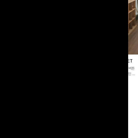
블라우스
제딧레이어드 블라우스+플레어팬츠SET
스퀘어넥]입체감 있는 링클 엠보 텍스
[완성도높은💗]레이어드한 듯 자연스러운 나시와 버튼
라우스- 여유로운 실루엣과 물결 짜임
원피스가 함께 구성된 세트 아이템입니다. 코디 고민 없
더해져 편안하면서도 여성스러운 무드를
이 한 벌만으로도 내추럴하면서 여성스러운 썸머룩 완성!
00
원
12%
43,900
원
34,800원
49,800원
리뷰 카운트 영역