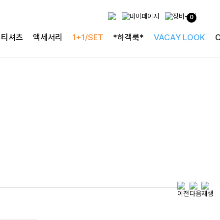
0
특별한 날을 빛내는
티셔츠
액세서리
1+1/SET
*하객룩*
VACAY LOOK
하객룩의 정석
로즐리본 러플블라우스