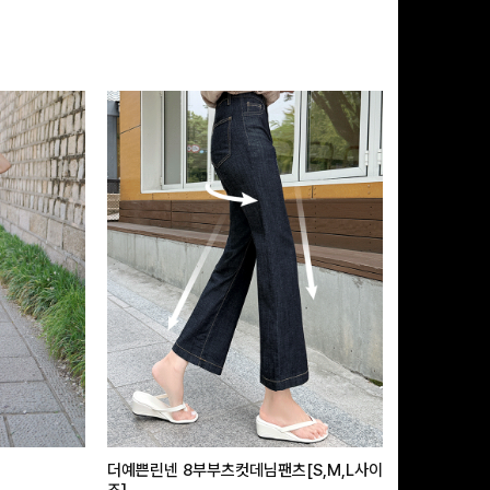
더예쁜린넨 8부부츠컷데님팬츠[S,M,L사이
급속쿨링효과 