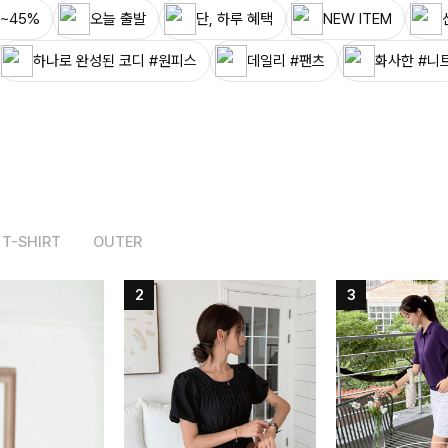
~45%
오늘 출발
단, 하루 혜택
NEW ITEM
하나로 완성된 코디 #원피스
데일리 #팬츠
화사한 #니
T-SHIRT
OUTER