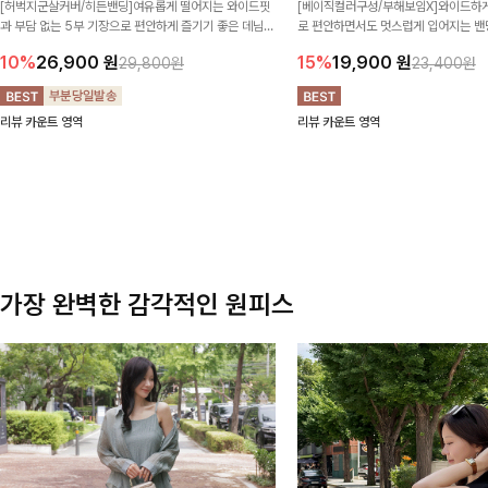
[허벅지군살커버/히든밴딩]여유롭게 떨어지는 와이드핏
[베이직컬러구성/부해보임X]와이드하게
과 부담 없는 5부 기장으로 편안하게 즐기기 좋은 데님
로 편안하면서도 멋스럽게 입어지는 밴딩
팬츠 ✨ 빈티지한 워싱감이 더해져 캐주얼하면서도 트렌
한 포켓 디테일 더해져 데일리룩부터 
10%
26,900
원
15%
19,900
원
29,800원
23,400원
디한 무드로 연출
높게 즐겨지는 아이템!
리뷰 카운트 영역
리뷰 카운트 영역
가장 완벽한 감각적인 원피스