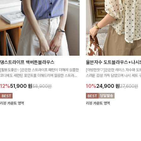
댕스트라이프 백버튼블라우스
율븐자수 도트블라우스+나시S
[활용도좋은✨]은은한 스트라이프 패턴이 더해져 심플한
[아방한핏🤍]은은한 레이스 자수와 도
코디에도 세련된 포인트를 더해드리며 깔끔한 스트라이
스러운 감성 가득 담았으며 나시 세트 
프 디테일로 유행 없이 오래 함께하기 좋은 블라우스예요
정없이 손쉽게 코디 가능한 블라우스에요
12%
51,900
원
10%
24,900
원
58,900원
27,600원
리뷰 카운트 영역
리뷰 카운트 영역