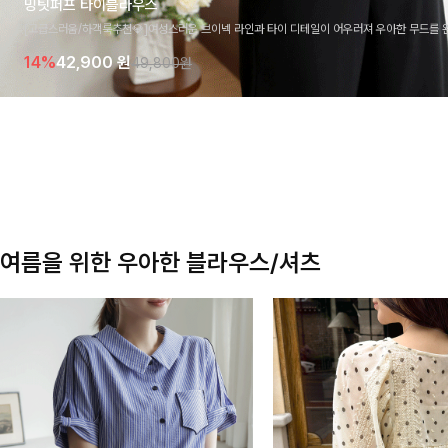
밍팃퍼프 타이블라우스
[고급스러움/하객룩추천💎]여성스러운 브이넥 라인과 타이 디테일이 어우러져 우아한 무드를 
라우스 🤍 여유로운 7부 소매로 편안하게 착용되며 데일리룩부터 출근룩, 하객룩까지 세련된
14%
42,900
원
49,800원
기 좋은 아이템이에요
여름을 위한 우아한 블라우스/셔츠