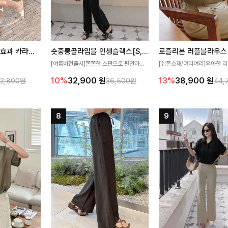
[재구매율1위] 냉감효과 카라니트
숏중롱골라입을 인생슬랙스[S,M,L,XL사이즈]
로즐리본 러플블라우스
[여름버전출시]쫀쫀한 스판으로 편안하게
[쉬폰소재/여리여리]우아한 리
필요가 없어요!얇
착용되어 누구나 입기 좋은 데일리 슬랙스!
연스럽게 흐르는 러플 디테일
10%
32,900
원
13%
38,900
원
32,800원
36,500원
44,
여름에도 시원하게
숏·기본·롱 기장과 와이드·부츠컷 핏까지 취
분위기를 더해주는 블라우스 
다
향에 맞게 선택할 수 있어 더욱 만족스러워
한 소재감과 여유롭게 떨어지
요
얼굴까지 화사해 보이며 세련
좋아요