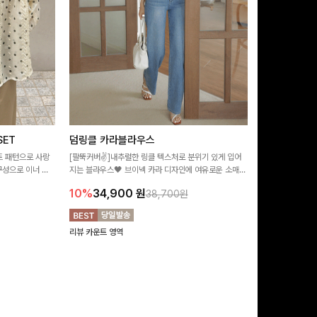
ET
덤링클 카라블라우스
비반드 링클
트 패턴으로 사랑
[팔뚝커버✌]내추럴한 링클 텍스처로 분위기 있게 입어
[구김걱정없는✨/
구성으로 이너 걱
지는 블라우스🖤 브이넥 카라 디자인에 여유로운 소매핏
처가 돋보이는 블
:)
더해져 여리하면서도 시원한 무드로 즐기기 좋아요-
소매 디테일이 
10%
34,900
원
17%
28,9
38,700원
연출해드려요!
리뷰 카운트 영역
리뷰 카운트 영역