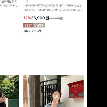
즈]
 떨어지는 핏으
[MADE/후기인
 반바지🤎 넉넉
[미운군살커버/쫀쫀👍]군살을 잡아주는 깔끔한 부츠컷
직하지만 부츠컷으
여행룩까지 활용도
핏에 발목이 드러나는 8부 기장으로 다리를 슬림하고 길
로 하루종일 편안
20%
29,9
어보이게 만들어주며 생지 소재로 멋을 더한 데님팬츠에
12%
36,900
원
41,900원
요~!
리뷰 카운트 영역
리뷰 카운트 영역