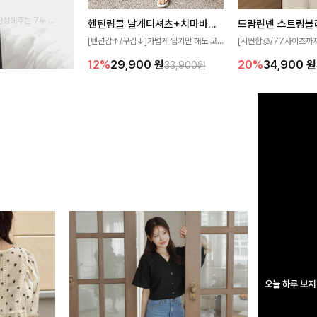
완성해주는 7부 블
헨틴링클 날개티셔츠+치마바지SET
드람린넨 스트링블
 스타일링을 연출하
[텐션감↑/구김↓]가볍게 입기만 해도 코
[시원함🧊/77사이즈까
디가 완성되는 세트 아이템으로, 자연스럽
한 텍스처가 돋보이는 블
12%
29,900
원
20%
34,900
원
33,900원
게 퍼지는 프릴 날개 소매가 우아한 포인트
없는 슬릿 카라 디자인이
를 더해드립니다💕 잔잔한 링클 텍스처 소
원하게 연출해드립니다 
재와 편안한 허리밴딩으로 하루 종일 산뜻
하고 쾌적하게 즐겨보세요!
오늘 하루 보지