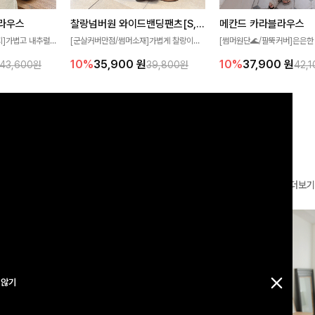
찰랑넘버원 와이드밴딩팬츠[S,M,L사이즈]
메칸드 카라블라우스
라우스
[군살커버만점/썸머소재]가볍게 찰랑이는
[썸머원단🌊/팔뚝커버]은은한
지]가볍고 내추럴
원단과 여유로운 와이드 핏으로 하루 종일
와 여유로운 실루엣이 만나 
라우스로, 답답함
10%
35,900
원
10%
37,900
원
39,800원
42,
43,600원
편안하게 착용하실 수 있는 팬츠입니다 🖤
세련된 무드를 연출해주는 블
 얼굴선을 더욱 시
✨ 허리 전체 밴딩과 스트링 디테일로 안정
리룩부터 출근룩까지 다양하게
🌿
감 있는 착용감을 더해드려요!
은 베이직한 디자인!
더보기
 않기