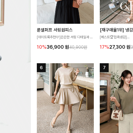
룬셀퍼프 셔링원피스
[데이트룩추천🩷]은은한 셔링 디테일과 퍼
[베스트🏆접촉냉감]
프 소매가 어우러져 사랑스러운 무드를 완
여름에도 무더위 걱정할 
10%
36,900
원
17%
27,300
원
40,900원
성해주는 원피스🤍 허리 스모크 밴딩이 슬
고 가벼운 소재감으로 
림한 실루엣을 연출해주며, 자연스럽게 퍼
즐기실 수 있는 니트랍니
지는 플레어 라인으로 여성스럽고 편안하게
즐기기 좋아요