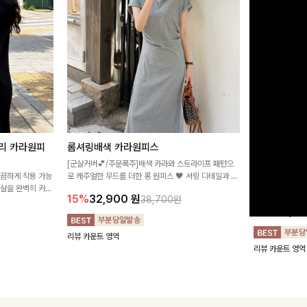
리 카라원피
롬셔링배색 카라원피스
[비율만점/
스
[군살커버💕/주문폭주]배색 카라와 스트라이프 패턴으
깔끔하게 착용 가능
로 캐주얼한 무드를 더한 롱 원피스 🖤 셔링 디테일과 쫀
고급스러운 플라
군살을 완벽히 커버
쫀한 스판 소재로 편안하면서도 여성스럽게 연출돼요
서 세련된 분위기
15%
32,900
원
38,700원
림하게 핏을 조절
12%
32,4
리뷰 카운트 영역
리뷰 카운트 영역