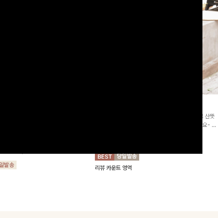
2차리오더]뮨스트링 플라워원피
딘젤퍼프 스트라이프원피스
[청순무드/체형커버]꾸안꾸 무드의 정석🤍 가볍고 산뜻
워 패턴과 랩 디자인으로 여성스러우면
한 착용감으로 여름 내내 손이 자주 가는 원피스예요- 은
를 더해주며 스트링이 내장되어있어 슬
은한 스트라이프 패턴과 여유로운 핏이 만나 편안함은 물
10%
64,900
원
72,100원
할 수 있어요🤍
론, 고급스러운 분위기까지 더해드립니다
00
원
36,800원
리뷰 카운트 영역