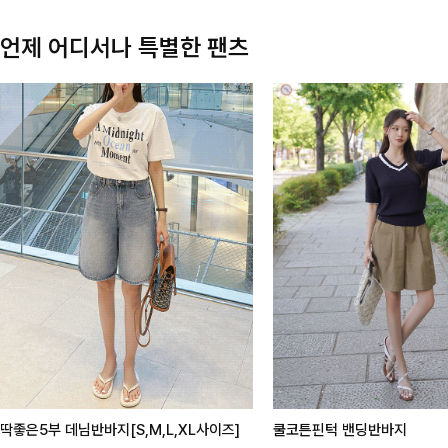
언제 어디서나 특별한 팬츠
딱좋은5부 데님반바지[S,M,L,XL사이즈]
쿨코튼핀턱 밴딩반바지