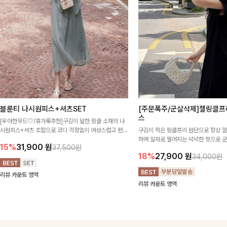
블룬티 나시원피스+셔츠SET
[주문폭주/군살삭제]젤링클프
스
[우아한무드🤍/휴가룩추천]구김이 덜한 링클 소재의 나
시원피스+셔츠 조합으로 코디 걱정없이 여성스럽고 편안
구김이 적은 링클프리 원단으로 항상 
하게 즐길 수 있는 아이템이에요:)
하며 일자로 떨어지는 넉넉한 핏으로 
15%
31,900
원
37,500원
해주는 원피스에요🖤
18%
27,900
원
34,000원
리뷰 카운트 영역
리뷰 카운트 영역