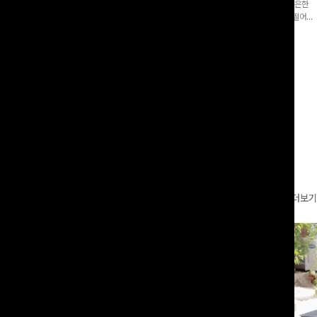
증👍]누구나 갖고 싶어할 슬랙스:)베이
[바스락소재💙/8부기장]사이드 버튼 디테일이 은은한
로 이쁜 핏 연출은 물론,쫀쫀한 스판끼
포인트가 되어주는 와이드 팬츠입니다. 여유롭게 떨어지
하게!
는 실루엣과 가볍게 바스락거리는 소재감으로 시원하고
00
원
14%
42,900
원
37,300원
49,800원
편안하게 즐기기 좋은 아이템-
리뷰 카운트 영역
더보기