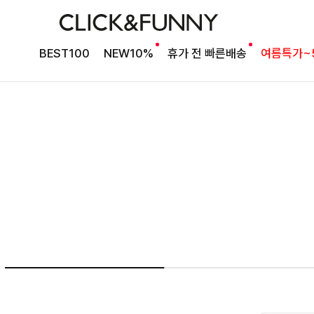
여름의 끝을 완성할
BEST100
NEW10%
휴가 전 빠른배송
여름특가~
감각적인 원피스
셀퍼프 셔링원피스