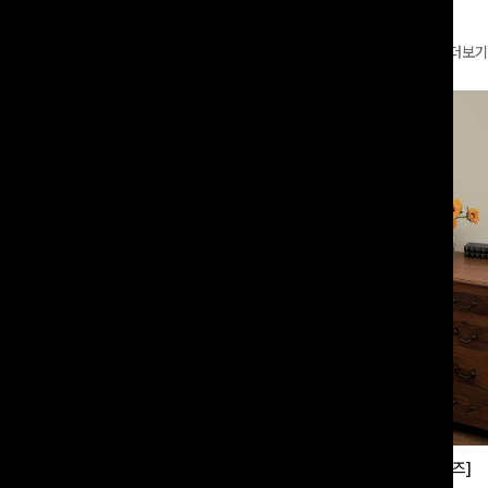
더보기
부츠컷슬랙스[S,M,L사이즈]
쿨링버튼 8부와이드팬츠[FREE,L사이즈]