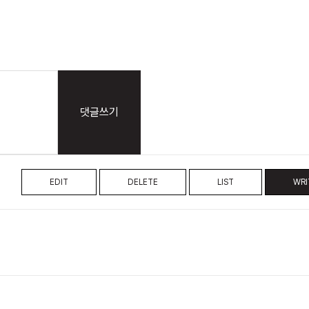
댓글쓰기
EDIT
DELETE
LIST
WRI