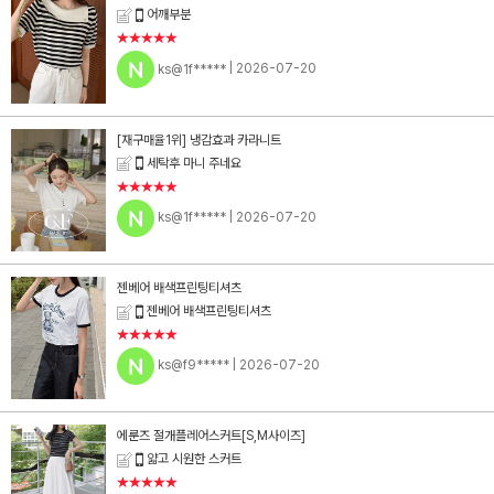
어깨부분
★★★★★
ks@1f*****
| 2026-07-20
[재구매율1위] 냉감효과 카라니트
세탁후 마니 주네요
★★★★★
ks@1f*****
| 2026-07-20
젠베어 배색프린팅티셔츠
젠베어 배색프린팅티셔츠
★★★★★
ks@f9*****
| 2026-07-20
에룬즈 절개플레어스커트[S,M사이즈]
얇고 시원한 스커트
★★★★★