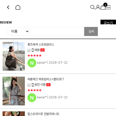
0
REVIEW
글쓰기
검색
롱츠배색 스트링원피스
예쁨
H
★★★★★
kanar*
| 2026-07-22
헤룬체크 퍼프원피스+벨트SET
완전 이쁨
H
★★★★★
kanar*
| 2026-07-22
힐스트라이프 언발카라니트