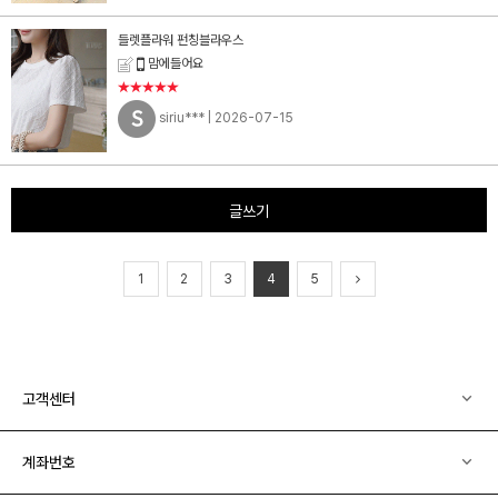
들렛플라워 펀칭블라우스
맘에들어요
★★★★★
siriu***
| 2026-07-15
글쓰기
1
2
3
4
5
고객센터
계좌번호