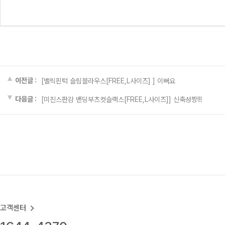
이전글 :
[밸릭핀턱 슬림블라우스[FREE,L사이즈] ]
이뻐요
다음글 :
[미친스판감 밴딩부츠컷슬랙스[FREE,L사이즈]]
신축성짱!!!
고객센터