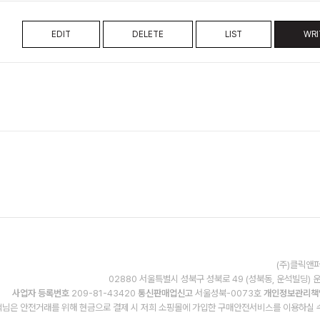
EDIT
DELETE
LIST
WRI
(주)클릭앤퍼
02880 서울특별시 성북구 성북로 49 (성북동, 운석빌딩) 
사업자 등록번호
209-81-43420
통신판매업신고
서울성북-0073호
개인정보관리책
님은 안전거래를 위해 현금으로 결제 시 저희 소핑몰에 가입한 구매안전서비스를 이용하실 