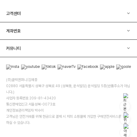
고객센터
계좌번호
커뮤니티
(주)클릭앤퍼니/김예중
02880 서울특별시 성북구 성북로 49 (성북동, 운석빌딩) 운석빌딩 5층(반품주소가 아닙
니다.)
사업자 등록번호 209-81-43420
통신판매업신고 서울성북-0073호
개인정보관리책임자 박수미
고객님은 안전거래를 위해 현금으로 결제 시 저희 소핑몰에 가입한 구매안전서비스를 이용
하실 수 있습니다.