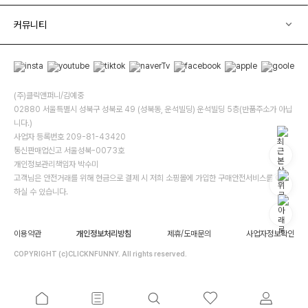
커뮤니티
(주)클릭앤퍼니/김예중
02880 서울특별시 성북구 성북로 49 (성북동, 운석빌딩) 운석빌딩 5층(반품주소가 아닙
니다.)
사업자 등록번호 209-81-43420
통신판매업신고 서울성북-0073호
개인정보관리책임자 박수미
고객님은 안전거래를 위해 현금으로 결제 시 저희 소핑몰에 가입한 구매안전서비스를 이용
하실 수 있습니다.
이용약관
개인정보처리방침
제휴/도매문의
사업자정보확인
COPYRIGHT (c)CLICKNFUNNY. All rights reserved.