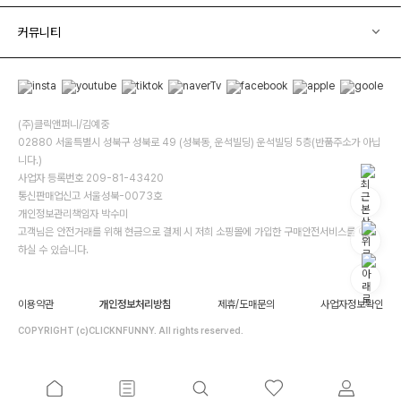
커뮤니티
(주)클릭앤퍼니/김예중
02880 서울특별시 성북구 성북로 49 (성북동, 운석빌딩) 운석빌딩 5층(반품주소가 아닙
니다.)
사업자 등록번호 209-81-43420
통신판매업신고 서울성북-0073호
개인정보관리책임자 박수미
고객님은 안전거래를 위해 현금으로 결제 시 저희 소핑몰에 가입한 구매안전서비스를 이용
하실 수 있습니다.
이용약관
개인정보처리방침
제휴/도매문의
사업자정보확인
COPYRIGHT (c)CLICKNFUNNY. All rights reserved.