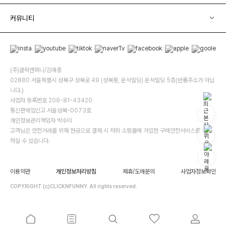
커뮤니티
(주)클릭앤퍼니/김예중
02880 서울특별시 성북구 성북로 49 (성북동, 운석빌딩) 운석빌딩 5층(반품주소가 아닙
니다.)
사업자 등록번호 209-81-43420
통신판매업신고 서울성북-0073호
개인정보관리책임자 박수미
고객님은 안전거래를 위해 현금으로 결제 시 저희 소핑몰에 가입한 구매안전서비스를 이용
하실 수 있습니다.
이용약관
개인정보처리방침
제휴/도매문의
사업자정보확인
COPYRIGHT (c)CLICKNFUNNY. All rights reserved.