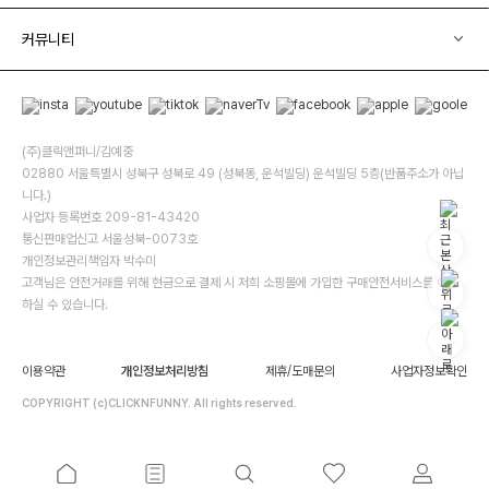
커뮤니티
(주)클릭앤퍼니/김예중
02880 서울특별시 성북구 성북로 49 (성북동, 운석빌딩) 운석빌딩 5층(반품주소가 아닙
니다.)
사업자 등록번호 209-81-43420
통신판매업신고 서울성북-0073호
개인정보관리책임자 박수미
고객님은 안전거래를 위해 현금으로 결제 시 저희 소핑몰에 가입한 구매안전서비스를 이용
하실 수 있습니다.
이용약관
개인정보처리방침
제휴/도매문의
사업자정보확인
COPYRIGHT (c)CLICKNFUNNY. All rights reserved.