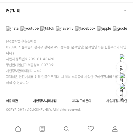
커뮤니티
(주)클릭앤퍼니/김예중
02880 서울특별시 성북구 성북로 49 (성북동, 운석빌딩) 운석빌딩 5층(반품주소가 아닙
니다.)
사업자 등록번호 209-81-43420
통신판매업신고 서울성북-0073호
개인정보관리책임자 박수미
고객님은 안전거래를 위해 현금으로 결제 시 저희 소핑몰에 가입한 구매안전서비스를 이용
하실 수 있습니다.
이용약관
개인정보처리방침
제휴/도매문의
사업자정보확인
COPYRIGHT (c)CLICKNFUNNY. All rights reserved.