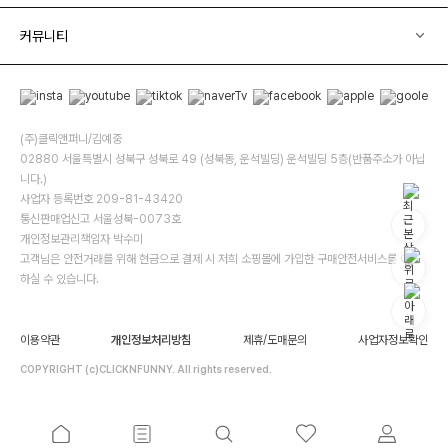
커뮤니티
(주)클릭앤퍼니/김예중
02880 서울특별시 성북구 성북로 49 (성북동, 운석빌딩) 운석빌딩 5층(반품주소가 아닙
니다.)
사업자 등록번호 209-81-43420
통신판매업신고 서울성북-0073호
개인정보관리책임자 박수미
고객님은 안전거래를 위해 현금으로 결제 시 저희 소핑몰에 가입한 구매안전서비스를 이용
하실 수 있습니다.
이용약관
개인정보처리방침
제휴/도매문의
사업자정보확인
COPYRIGHT (c)CLICKNFUNNY. All rights reserved.