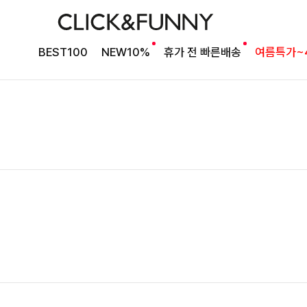
BEST100
NEW10%
휴가 전 빠른배송
여름특가~