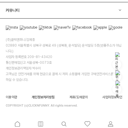
커뮤니티
(주)클릭앤퍼니/김예중
02880 서울특별시 성북구 성북로 49 (성북동, 운석빌딩) 운석빌딩 5층(반품주소가 아닙
니다.)
사업자 등록번호 209-81-43420
통신판매업신고 서울성북-0073호
개인정보관리책임자 박수미
고객님은 안전거래를 위해 현금으로 결제 시 저희 소핑몰에 가입한 구매안전서비스를 이용
하실 수 있습니다.
이용약관
개인정보처리방침
제휴/도매문의
사업자정보확인
COPYRIGHT (c)CLICKNFUNNY. All rights reserved.