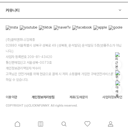
커뮤니티
(주)클릭앤퍼니/김예중
02880 서울특별시 성북구 성북로 49 (성북동, 운석빌딩) 운석빌딩 5층(반품주소가 아닙
니다.)
사업자 등록번호 209-81-43420
통신판매업신고 서울성북-0073호
개인정보관리책임자 박수미
고객님은 안전거래를 위해 현금으로 결제 시 저희 소핑몰에 가입한 구매안전서비스를 이용
하실 수 있습니다.
이용약관
개인정보처리방침
제휴/도매문의
사업자정보확인
COPYRIGHT (c)CLICKNFUNNY. All rights reserved.