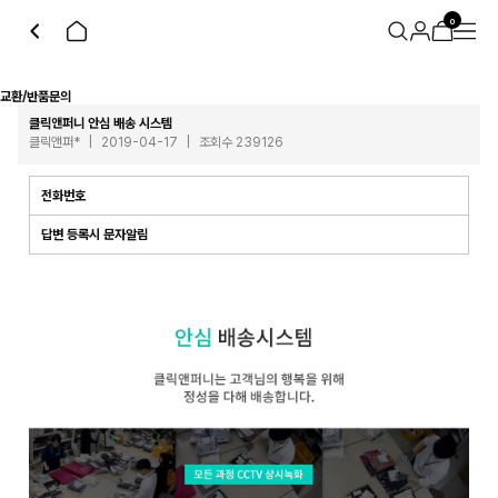
0
교환/반품문의
클릭앤퍼니 안심 배송 시스템
클릭앤퍼*
|
2019-04-17
|
조회수 239126
전화번호
답변 등록시 문자알림