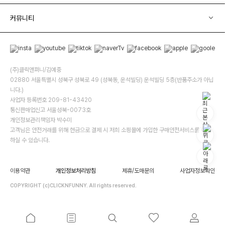
커뮤니티
(주)클릭앤퍼니/김예중
02880 서울특별시 성북구 성북로 49 (성북동, 운석빌딩) 운석빌딩 5층(반품주소가 아닙
니다.)
사업자 등록번호 209-81-43420
통신판매업신고 서울성북-0073호
개인정보관리책임자 박수미
고객님은 안전거래를 위해 현금으로 결제 시 저희 소핑몰에 가입한 구매안전서비스를 이용
하실 수 있습니다.
이용약관
개인정보처리방침
제휴/도매문의
사업자정보확인
COPYRIGHT (c)CLICKNFUNNY. All rights reserved.