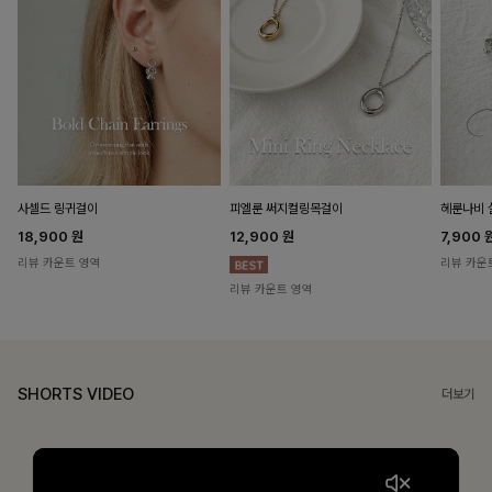
헤룬나비 
사셀드 링귀걸이
피엘룬 써지컬링목걸이
7,900
18,900
원
12,900
원
리뷰 카운
리뷰 카운트 영역
리뷰 카운트 영역
SHORTS VIDEO
더보기