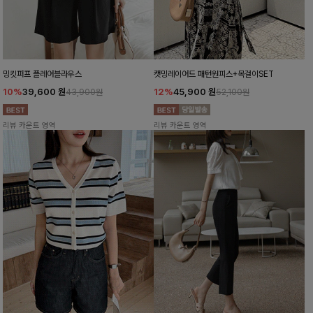
밍킷퍼프 플레어블라우스
캣밍레이어드 패턴원피스+목걸이SET
10%
39,600
원
12%
45,900
원
43,900원
52,100원
리뷰 카운트 영역
리뷰 카운트 영역