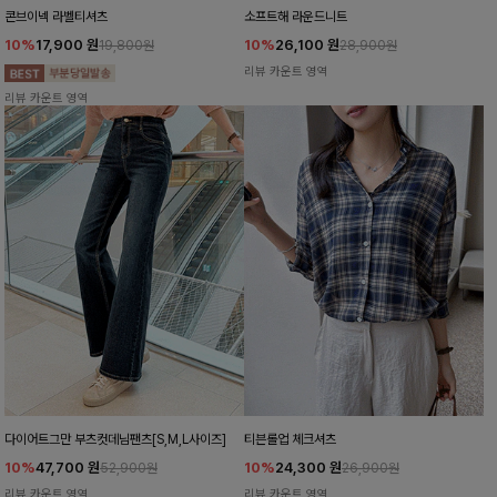
콘브이넥 라벨티셔츠
소프트해 라운드니트
10%
17,900
원
10%
26,100
원
19,800원
28,900원
리뷰 카운트 영역
리뷰 카운트 영역
다이어트그만 부츠컷데님팬츠[S,M,L사이즈]
티븐롤업 체크셔츠
10%
47,700
원
10%
24,300
원
52,900원
26,900원
리뷰 카운트 영역
리뷰 카운트 영역