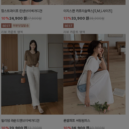
함스트라이프 린넨브이넥가디건
이지스판 카프리슬랙스[S,M,L사이즈]
10%
24,900
원
13%
33,900
원
27,600원
38,900원
리뷰 카운트 영역
리뷰 카운트 영역
윌리덤 라운드앤브이넥가디건
룬셀퍼프 셔링원피스
10%
20,900
원
10%
36,900
원
23,200원
40,900원