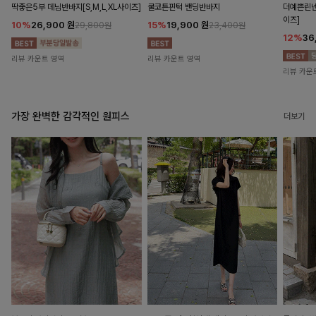
딱좋은5부 데님반바지[S,M,L,XL사이즈]
쿨코튼핀턱 밴딩반바지
더예쁜린넨
이즈]
10%
26,900
원
15%
19,900
원
29,800원
23,400원
12%
36
리뷰 카운트 영역
리뷰 카운트 영역
리뷰 카운
가장 완벽한 감각적인 원피스
더보기