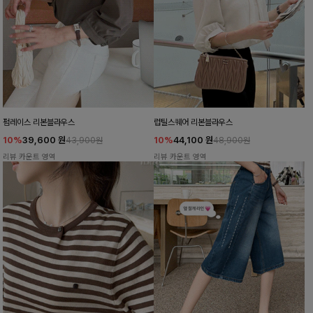
펌레이스 리본블라우스
럽틸스퀘어 리본블라우스
10%
39,600
원
10%
44,100
원
43,900원
48,900원
리뷰 카운트 영역
리뷰 카운트 영역