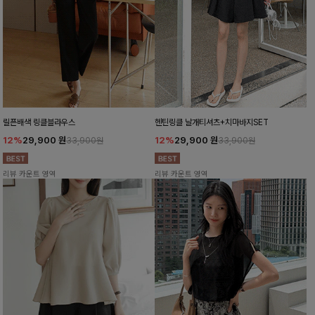
릴픈배색 링클블라우스
헨틴링클 날개티셔츠+치마바지SET
12%
29,900
원
12%
29,900
원
33,900원
33,900원
리뷰 카운트 영역
리뷰 카운트 영역