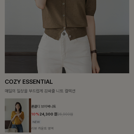
12%
69,900
원
79,400원
리뷰 카운트 영역
헨틴링클 날개티셔츠+치마바지S
12%
29,900
원
33,900원
리뷰 카운트 영역
컬렉션
00원