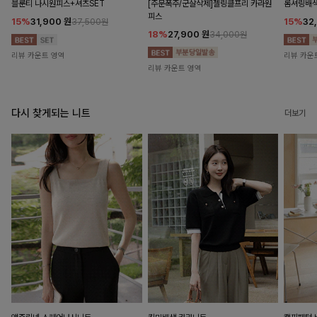
블룬티 나시원피스+셔츠SET
[주문폭주/군살삭제]젤링클프리 카라원
롬셔링배
피스
15%
31,900
원
15%
32
37,500원
18%
27,900
원
34,000원
리뷰 카운트 영역
리뷰 카운
리뷰 카운트 영역
다시 찾게되는 니트
더보기