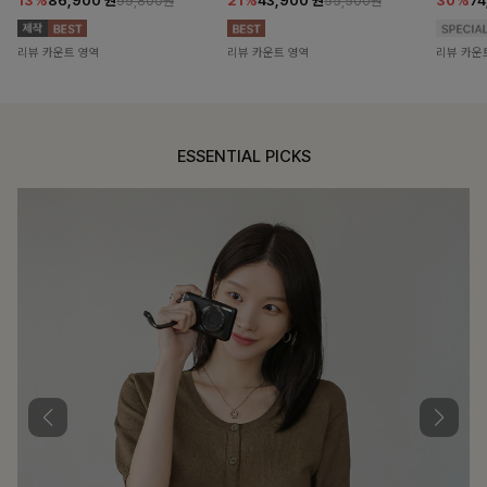
13%
86,900
원
21%
43,900
원
30%
7
99,800원
55,500원
리뷰 카운트 영역
리뷰 카운트 영역
리뷰 카운
ESSENTIAL PICKS
DOUBLE THE JOY
함께할 때 더욱 완벽한, 합리적인 선택으로
필첸체크 스트링블라우스+플레
14%
42,900
원
49,800원
리뷰 카운트 영역
특스트라이프 링클원피스+스트