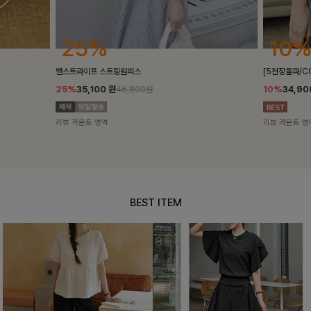
25%
10%
밴스트라이프 스트링원피스
[5천장돌파/C
25%
35,100
원
10%
34,90
46,800원
리뷰 카운트 영역
리뷰 카운트 영
BEST ITEM