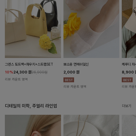
뽀소옹 면메쉬덧신
그렌스 토트백+파우치+스트랩SET
케루디 자
2,000
원
10%
24,300
원
8,900
26,900원
리뷰 카운트 영역
리뷰 카운트 영역
리뷰 카운
디테일의 미학, 주얼리 라인업
더보기