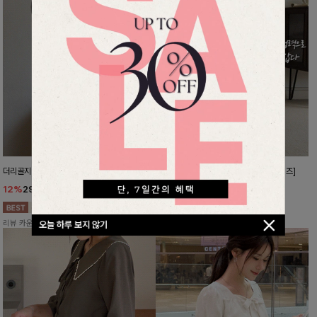
더리골지 카라니트
강력한편안함 와이드슬랙스[FREE,L사이즈]
12%
29,900
원
10%
37,800
원
33,900원
41,900원
리뷰 카운트 영역
리뷰 카운트 영역
오늘 하루 보지 않기