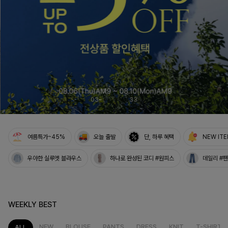
03
33
여름특가~45%
오늘 출발
단, 하루 혜택
NEW IT
우아한 실루엣 블라우스
하나로 완성된 코디 #원피스
데일리 #
WEEKLY BEST
NEW
BLOUSE
PANTS
DRESS
KNIT
T-SHIRT
ALL