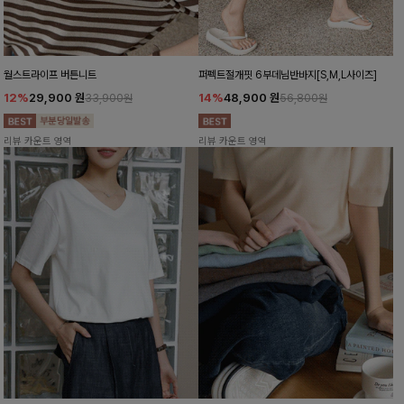
월스트라이프 버튼니트
퍼펙트절개핏 6부데님반바지[S,M,L사이즈]
12%
29,900
원
14%
48,900
원
33,900원
56,800원
리뷰 카운트 영역
리뷰 카운트 영역