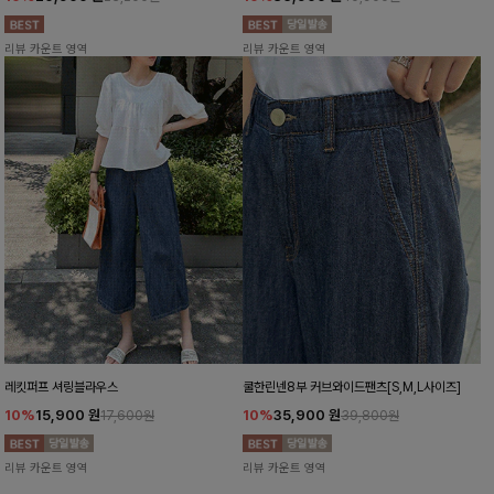
리뷰 카운트 영역
리뷰 카운트 영역
레킷퍼프 셔링블라우스
쿨한린넨8부 커브와이드팬츠[S,M,L사이즈]
10%
15,900
원
10%
35,900
원
17,600원
39,800원
리뷰 카운트 영역
리뷰 카운트 영역