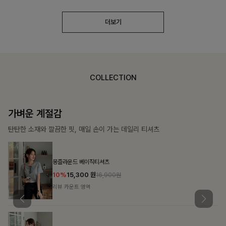
더보기
COLLECTION
가장 쉬운 코디
특별한 날부터 일상까지 함께하는 룩
쥬빌스트링 포켓원피스
17%
48,900
원
58,900원
리뷰 카운트 영역
블룬티 나시원피스+셔츠SET