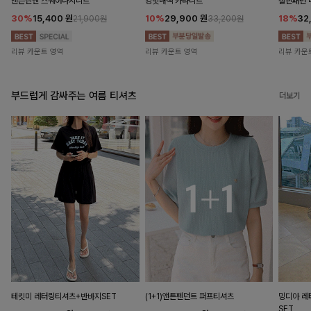
앤즌린넨 스퀘어나시니트
킹밋배색 카라니트
캘핀패턴 
30%
15,400
원
10%
29,900
원
18%
32
21,900원
33,200원
리뷰 카운트 영역
리뷰 카운트 영역
리뷰 카운
부드럽게 감싸주는 여름 티셔츠
더보기
테킷미 레터링티셔츠+반바지SET
(1+1)앤튼펜던트 퍼프티셔츠
밍디아 
SET