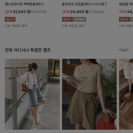
댕스트라이프 백버튼블라우스
율븐자수 도트블라우스+나시SET
덤링클 카
12%
51,900
원
10%
24,900
원
10%
34
58,900원
27,600원
리뷰 카운트 영역
리뷰 카운트 영역
리뷰 카운
언제 어디서나 특별한 팬츠
더보기