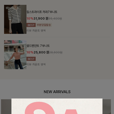
00원
00원
NEW ARRIVALS