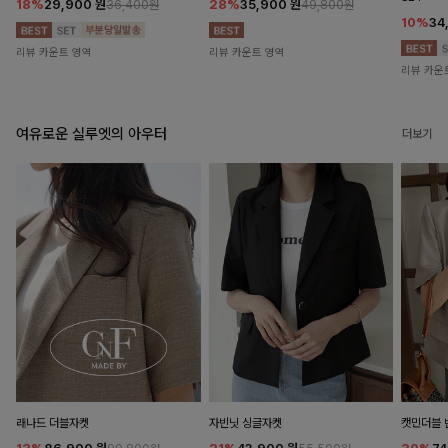
18%
29,900
원
28%
35,900
원
36,400원
49,800원
10%
34
리뷰 카운트 영역
리뷰 카운트 영역
리뷰 카운
여유로운 실루엣의 아우터
더보기
래나드 더블자켓
자빈닛 싱글자켓
캣민더블 