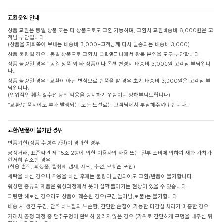
교환운임 안내
상품 교환은 동일 상품 또는 타 상품으로도 교환 가능하며, 교환시 교환배송비 6,000원은 고
객님 부담입니다.
(상품을 저희쪽에 보내는 배송비 3,000+고객님께 다시 발송되는 배송비 3,000)
상품 불량일 경우 : 동일 상품으로 교환시 클릭앤퍼니에서 왕복 운임을 모두 부담합니다.
상품 불량일 경우 : 동일 상품 외 타 상품이나 옵션 변경시 배송비 3,000원 고객님 부담입니
다.
상품 불량일 경우 : 교환이 아닌 변심으로 반품을 할 경우 초기 배송비 3,000원은 고객님 부
담입니다.
(인위적인 훼손 & 수선 등의 악용을 방지하기 위함이니 양해부탁드립니다)
*교환/반품시에도 추가 발생되는 모든 도선료는 고객님께서 부담해주셔야 합니다.
교환/반품이 불가한 경우
반품기한(상품 수령후 7일)이 경과한 경우
공정거래, 표준약관 제 15조 2항에 의한 이용자의 사용 또는 일부 소비에 의하여 재화 가치가
현저히 감소한 경우
(착용 흔적, 화장품, 탈취제 냄새, 세탁, 수선, 택훼손 포함)
세탁을 하신 경우나 착용을 하신 후에는 불량이 발견되어도 교환/반품이 불가합니다.
워싱면 종류의 제품은 워싱과정에서 옷이 살짝 돌아가는 현상이 있을 수 있습니다.
피팅만 해보신 경우라도 상품이 훼손된 경우(구김,늘어남,보풀)는 불가합니다.
배송 시 생긴 구김, 단추 바느질의 느슨함, 간단한 손질이 가능한 마감실 처리가 미흡한 경우
거래처 공정 과정 중 단추구멍이 완벽히 뚫리지 않은 경우 (가위로 간단하게 구멍을 내주신 뒤