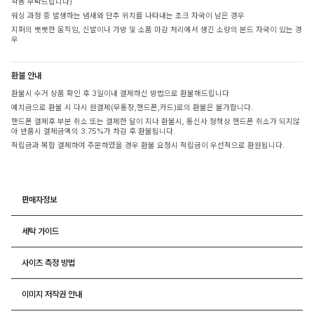
착용 부탁드립니다)
워싱 과정 중 발생하는 냄새와 단추 위치를 나타내는 초크 자국이 남은 경우
지퍼의 뻣뻣한 움직임, 신발이나 가방 및 소품 마감 처리에서 생긴 소량의 본드 자국이 있는 경
우
환불 안내
환불시 수거 상품 확인 후 3일이내 결제하신 방법으로 환불해드립니다
예치금으로 환불 시 다시 원결제(무통장,핸드폰,카드)로의 환불은 불가합니다.
핸드폰 결제후 부분 취소 또는 결제한 달이 지나 환불시, 통신사 정책상 핸드폰 취소가 되지않
아 반품시 결제금액의 3.75%가 차감 후 환불됩니다.
적립금과 복합 결제하여 주문하였을 경우 환불 요청시 적립금이 우선적으로 환원됩니다.
판매자정보
세탁 가이드
사이즈 측정 방법
이미지 저작권 안내