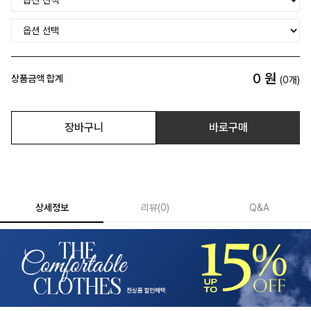
0
원
상품금액 합계
(
0
개)
장바구니
바로구매
상세정보
리뷰
(
0
)
Q&A