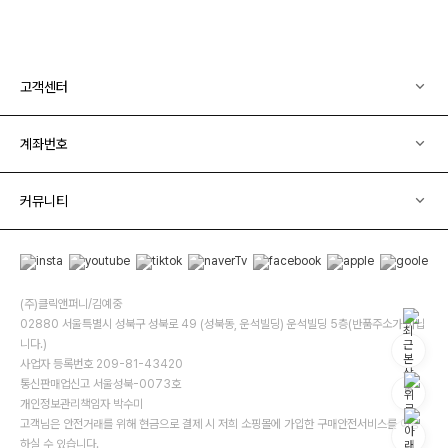
고객센터
계좌번호
커뮤니티
(주)클릭앤퍼니/김예중
02880 서울특별시 성북구 성북로 49 (성북동, 운석빌딩) 운석빌딩 5층(반품주소가 아닙
니다.)
사업자 등록번호 209-81-43420
통신판매업신고 서울성북-0073호
개인정보관리책임자 박수미
고객님은 안전거래를 위해 현금으로 결제 시 저희 소핑몰에 가입한 구매안전서비스를 이용
하실 수 있습니다.