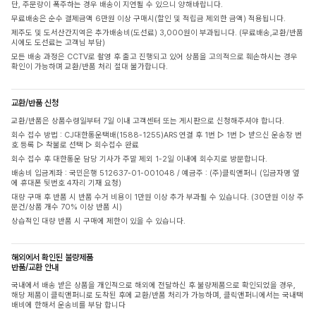
단, 주문량이 폭주하는 경우 배송이 지연될 수 있으니 양해바랍니다.
무료배송은 순수 결제금액 6만원 이상 구매시(할인 및 적립금 제외한 금액) 적용됩니다.
제주도 및 도서산간지역은 추가배송비(도선료) 3,000원이 부과됩니다. (무료배송,교환/반품
시에도 도선료는 고객님 부담)
모든 배송 과정은 CCTV로 촬영 후 출고 진행되고 있어 상품을 고의적으로 훼손하시는 경우
확인이 가능하며 교환/반품 처리 절대 불가합니다.
교환/반품 신청
교환/반품은 상품수령일부터 7일 이내 고객센터 또는 게시판으로 신청해주셔야 합니다.
회수 접수 방법 : CJ대한통운택배(1588-1255)ARS 연결 후 1번 ▷ 1번 ▷ 받으신 운송장 번
호 등록 ▷ 착불로 선택 ▷ 회수접수 완료
회수 접수 후 대한통운 담당 기사가 주말 제외 1-2일 이내에 회수지로 방문합니다.
배송비 입금계좌 : 국민은행 512637-01-001048 / 예금주 : (주)클릭앤퍼니 (입금자명 옆
에 휴대폰 뒷번호 4자리 기재 요청)
대량 구매 후 반품 시 반품 수거 비용이 1만원 이상 추가 부과될 수 있습니다. (30만원 이상 주
문건/상품 개수 70% 이상 반품 시)
상습적인 대량 반품 시 구매에 제한이 있을 수 있습니다.
해외에서 확인된 불량제품
반품/교환 안내
국내에서 배송 받은 상품을 개인적으로 해외에 전달하신 후 불량제품으로 확인되었을 경우,
해당 제품이 클릭앤퍼니로 도착된 후에 교환/반품 처리가 가능하며, 클릭앤퍼니에서는 국내택
배비에 한해서 운송비를 부담 합니다