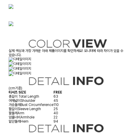
실제 색상과 가장 가까운 아래 제품이미지를 확인하세요! 모니터에 따라 차이가 있을 수
있습니다.
(cm기준)
티셔츠 SIZE
FREE
총길이
Total Length
63
어깨넓이
Shoulder
45
가슴둘레
Bust Circumference
110
팔길이
Sleeve Length
25
팔둘레
Arm
40
암홀너비
Armhole
22
밑단둘레
Hem
94