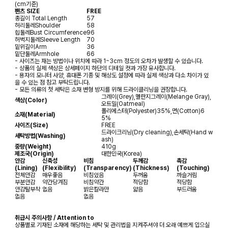
(cm기준)
팬츠 SIZE
FREE
총길이
Total Length
57
허리둘레
Shoulder
58
힙둘레
Bust Circumference
96
허벅지둘레
Sleeve Length
70
밑위길이
Arm
36
밑단둘레
Armhole
66
- 사이즈는 재는 방법이나 위치에 따라 1~3cm 정도의 오차가 발생할 수 있습니다.
- 상품의 실제 색상은 상세페이지 하단의 디테일 컷과 가장 유사합니다.
- 용자의 모니터 사양, 휴대폰 기종 및 해상도 설정에 따라 실제 색상과 다소 차이가 있
을 수 있는 점 참고 부탁드립니다.
- 모든 의류의 첫 세탁은 소재 변형 방지를 위해 드라이클리닝을 권장합니다.
그레이(Grey),멜란지그레이(Melange Gray),
색상(Color)
오트밀(Oatmeal)
폴리에스터(Polyester)35%,면(Cotton)6
소재(Material)
5%
사이즈(Size)
FREE
드라이크리닝(Dry cleaning),손세탁(Hand w
세탁방법(Washing)
ash)
중량(Weight)
410g
제조국(Origin)
대한민국(Korea)
안감
신축성
비침
두께감
촉감
(Lining)
(Flexibility)
(Transparency)
(Thickness)
(Touching)
전체안감
매우좋음
비침있음
두꺼움
까슬거림
부분안감
약간당겨짐
비침약간
적당함
적당함
안감탈부착
없음
밝은칼라만
얇음
부드러움
없음
없음
취급시 주의사항 / Attention to
상품별로 기재된 소재에 해당하는 세탁 및 관리법을 지켜주셔야 더 오래 예쁘게 입으실