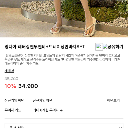
밍디아 레터링맨투맨티+트레이닝반바지SET
[활용도높은🤍]심플한 레터링 포인트의 반팔 티셔츠와 여유롭게 떨어지는 반바지 조합으로
꾸안꾸 무드 제대로 살려주는 트레이닝 세트 🖤 편안한 착용감에 캐주얼한 감성까지 더해져
데일리하게 손이 자주 가요
개 리뷰
38,700
10%
34,900
신규가입 혜택
신규가입 혜택
혜택보기
무이자 카드
최대 6개월 무이자